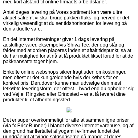
med kort afstand til online firmaets arbejdslager.
Antal dages levering på Vores sortiment kan være ultra
aktuel såfremt vi skal bruge pakken fluks, og herved er det
virkelig væsentligt at du ser tidshorisonten for levering på
den aktuelle vare.
En del internet forretninger giver 1 dags levering på
adskillige varer, eksempelvis Shiva Tee, der dog står og
falder med at ordren placeres inden et aftalt tidspunkt, så at
de har mulighed for at nå at få produktet fikset forud for at de
pakkeansatte tager hjem.
Enkelte online webshops sikrer fragt uden omkostninger,
men oftest er det kun gældende hvis der købes for en
konkret pris. Derudover kunne man udvælge den mest
letkøbte leveringsform, der oftest – hvad end du opholder sig
ved Vejle, Ringsted eller Grindsted – er at få leveret dine
produkter til et afhentningssted.
Det er super overkommeligt for alle at sammenligne priser
(via fx PriceRunner) i blandt diverse internet varehuse, og af
den grund har flertallet af yogamii e-firmaer fundet det
uundgåeligt at tvinge salgspriserne på mange af deres