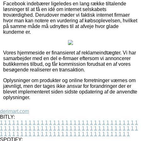
Facebook indebærer ligeledes en lang række tiltalende
løsninger til at få en idé om internet selskabets
troværdighed. Derudover møder vi faktisk internet firmaer
hvor man kan notere en vurdering af købsoplevelsen, hvilket
på samme måde må udnyttes til at afveje hvor glade
kunderne er.
Vores hjemmeside er finansieret af reklameindtægter. Vi har
samarbejder med en del e-firmaer eftersom vi annoncerer
butikkernes tilbud, og får kommission forudsat en af vores
besøgende realiserer en transaktion.
Oplysninger om produkter og online forretninger værnes om
jævnligt, men der tages ikke ansvar for forandringer der er
blevet implementeret siden sidste opdatering af de anvendte
oplysninger.
derimart.com
BITLY:
1
1
1
1
1
1
1
1
1
1
1
1
1
1
1
1
1
1
1
1
1
1
1
1
1
1
1
1
1
1
1
1
1
1
1
1
1
1
1
1
1
1
1
1
1
1
1
1
1
1
1
1
1
1
1
1
1
1
1
1
1
1
1
1
1
1
1
1
1
1
1
1
1
1
1
1
1
1
1
1
1
1
1
1
1
1
1
1
1
1
1
1
1
1
1
1
1
1
1
1
SPOTIFY: