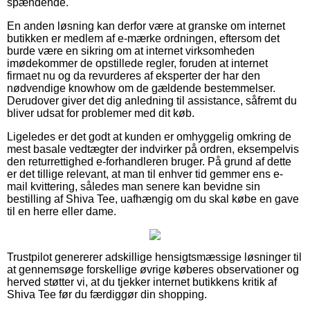
spændende.
En anden løsning kan derfor være at granske om internet
butikken er medlem af e-mærke ordningen, eftersom det
burde være en sikring om at internet virksomheden
imødekommer de opstillede regler, foruden at internet
firmaet nu og da revurderes af eksperter der har den
nødvendige knowhow om de gældende bestemmelser.
Derudover giver det dig anledning til assistance, såfremt du
bliver udsat for problemer med dit køb.
Ligeledes er det godt at kunden er omhyggelig omkring de
mest basale vedtægter der indvirker på ordren, eksempelvis
den returrettighed e-forhandleren bruger. På grund af dette
er det tillige relevant, at man til enhver tid gemmer ens e-
mail kvittering, således man senere kan bevidne sin
bestilling af Shiva Tee, uafhængig om du skal købe en gave
til en herre eller dame.
Trustpilot genererer adskillige hensigtsmæssige løsninger til
at gennemsøge forskellige øvrige køberes observationer og
herved støtter vi, at du tjekker internet butikkens kritik af
Shiva Tee før du færdiggør din shopping.