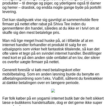
produkter – til drenge og piger, og yderligere også til damer
og herrer – drastisk, og endda nogle gange byde på portofri
levering.
Det kan stadigvæk vise sig gavnligt at sammenholde flere
firmaer på nettet efter rabat på Shiva Tee inden du
gennemfører din handel, således at du ikke er i tvivl om at
skaffe sig den mest betalelige pris.
Man må lige meget hvad huske på, at i tilfælde af at en
internet handler forhandler et produkt til salg for en
udsalgspris som virker helt fantastisk tiltalende, så kan det
ofte være et tegn på en svindel internet handler. Bestillinger
med kort er på den anden side omfattet af en lov, der sikrer
os overfor uægte firmaer på nettet.
Generelt foreslår vi køb med betalingskort eller
mobilbetaling. Som en anden løsning burde du benytte en
afbetalingsordning som f.eks. ViaBill, såfremt du foretrækker
at dække betalingen over en længere periode.
Før folk køber på en yogamii internet butik bør de helt sikkert
læse e-butikkens handelsaftale, dog er det gerne ikke super