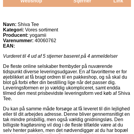
Webshop
Stjerner
Link
Navn:
Shiva Tee
Kategori:
Vores sortiment
Producent:
yogamii
Varenummer:
40060762
EAN:
Vurderet til
4
ud af 5 stjerner baseret på
4
anmeldelser
De fleste online selskaber frembyder på nuværende
tidspunkt diverse leveringsudgaver. En af favoritterne er for
øjeblikket at få bragt ordren til en pakkeshop, og så skal du
blot gå forbi efter din bestilling lige når det passer dig.
Leveringsformen er jo vældig ukompliceret, samt endda
tilmed den mest prisbevidste leveringsform ved køb af Shiva
Tee.
Du kan på samme måde forsøge at få leveret til din lejlighed
eller til dit arbejdes adresse. Denne bliver gennemsnitligt en
tak mindre prisbillig, men også vældig gnidningsløs. Den
billigste fragtløsning vil dog i de fleste tilfælde være at du
selv henter pakken, men det nødvendiggør at du har bopæl