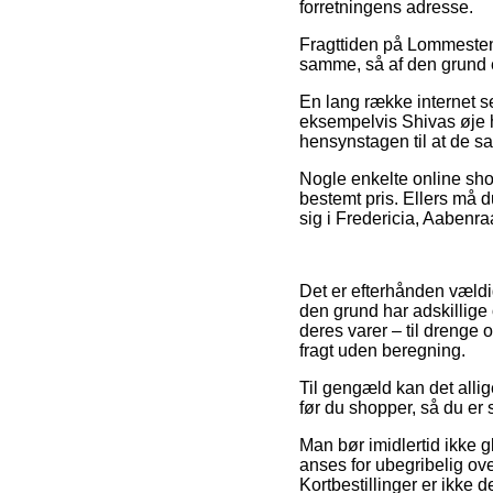
forretningens adresse.
Fragttiden på Lommesten e
samme, så af den grund e
En lang række internet s
eksempelvis Shivas øje hj
hensynstagen til at de sa
Nogle enkelte online shop
bestemt pris. Ellers må du
sig i Fredericia, Aabenra
Det er efterhånden vældig
den grund har adskillige
deres varer – til drenge
fragt uden beregning.
Til gengæld kan det allig
før du shopper, så du er
Man bør imidlertid ikke g
anses for ubegribelig o
Kortbestillinger er ikke d