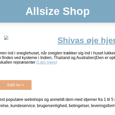
Allsize Shop
Shivas øje hje
ren ind i sneglehuset, når sneglen trækker sig ind i huset lukke
indes ved kysterne i Indien, Thailand og Australien)Den er opk
 skallen repræsenter
(Læs mere)
Køb nu »
t populære webshops og anmeldt dem med stjerner fra 1 til 5 ud
rrelse, kundeservice, brugervenlighed, betingelser, leveringsfor