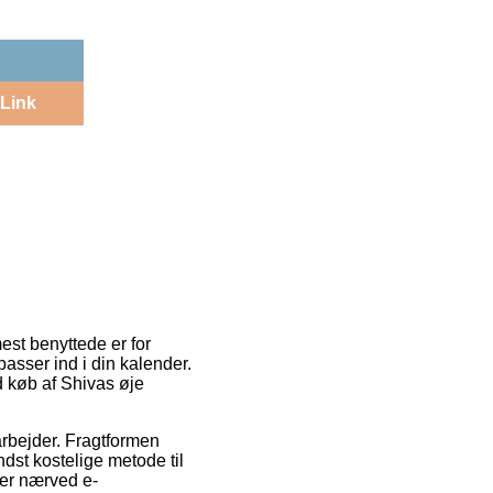
Link
mest benyttede er for
passer ind i din kalender.
ed køb af Shivas øje
arbejder. Fragtformen
dst kostelige metode til
ver nærved e-