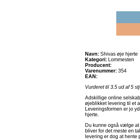
Navn:
Shivas øje hjerte
Kategori:
Lommesten
Producent:
Varenummer:
354
EAN:
Vurderet til
3.5
ud af 5 st
Adskillige online selskabe
øjeblikket levering til e
Leveringsformen er jo yde
hjerte.
Du kunne også vælge at få
bliver for det meste en 
levering er dog at hente