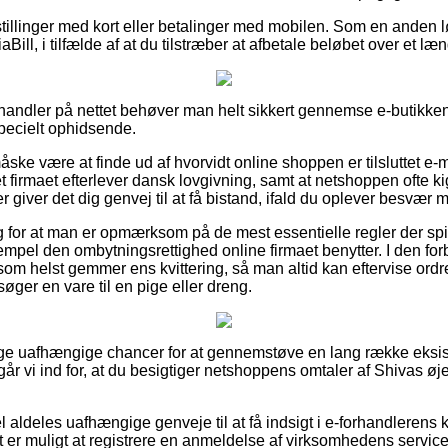
stillinger med kort eller betalinger med mobilen. Som en anden
aBill, i tilfælde af at du tilstræber at afbetale beløbet over et læ
rhandler på nettet behøver man helt sikkert gennemse e-butikke
specielt ophidsende.
ke være at finde ud af hvorvidt online shoppen er tilsluttet e-m
t firmaet efterlever dansk lovgivning, samt at netshoppen ofte kig
r giver det dig genvej til at få bistand, ifald du oplever besvær 
ag for at man er opmærksom på de mest essentielle regler der spi
empel den ombytningsrettighed online firmaet benytter. I den for
som helst gemmer ens kvittering, så man altid kan eftervise ordre
ger en vare til en pige eller dreng.
llige uafhængige chancer for at gennemstøve en lang række eksi
år vi ind for, at du besigtiger netshoppens omtaler af Shivas øje
 aldeles uafhængige genveje til at få indsigt i e-forhandlerens 
t er muligt at registrere en anmeldelse af virksomhedens servic