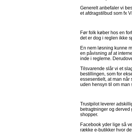
Generelt anbefaler vi be
et afdragstilbud som fx Vi
Før folk køber hos en fo
det er dog i reglen ikke 
En nem løsning kunne mås
en påvisning af at interne
inde i reglerne. Derudove
Tilsvarende slår vi et sl
bestillingen, som for eks
essesentielt, at man når 
uden hensyn til om man sø
Trustpilot leverer adski
betragtninger og derved g
shopper.
Facebook yder lige så vel
række e-butikker hvor de