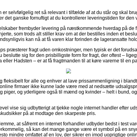
r selvfølgelig ret så relevant i tilfælde af at du står og skal b
r det ganske fornuftigt at du kontrollerer leveringstiden for d
elskaber frembyder levering på næstkommende hverdag på de fle
erte, som trods alt stiller krav om at der bestilles inden et beslu
ndsynligvis kan nå at få varen klar forinden de lageransatte hold
s præsterer fragt uden omkostninger, men typisk er det forudsat 
 beslutte sig for den prisbilligste form for fragt, der oftest – li
a eller Hadsten – er at få fragtmanden til at køre varerne til en 
 fleksibelt for alle og enhver at lave prissammenligning i blandt
 online firmaer ikke kunne lade være med at nedsætte udsalgsp
 og piger, og yderligere også til mænd og kvinder – helt i bund,
evel vise sig udbytterigt at tjekke nogle internet handler efter u
 skudsikker på at modtage den skarpeste pris.
lemme, at såfremt en internet forhandler udbyder bedst i test vare
verkommelig, så kan det mange gange være et symbol på en sny
esto mindre omfattet af en lov, der sikrer en imod uoprigtige onlin