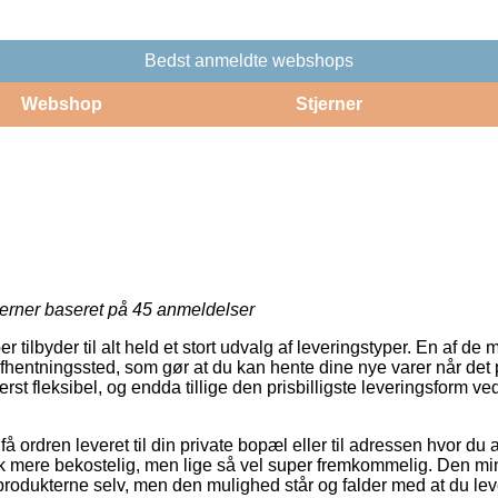
Bedst anmeldte webshops
Webshop
Stjerner
jerner baseret på
45
anmeldelser
r tilbyder til alt held et stort udvalg af leveringstyper. En af de 
t afhentningssted, som gør at du kan hente dine nye varer når det 
rst fleksibel, og endda tillige den prisbilligste leveringsform v
 ordren leveret til din private bopæl eller til adressen hvor du 
tak mere bekostelig, men lige så vel super fremkommelig. Den min
 produkterne selv, men den mulighed står og falder med at du le