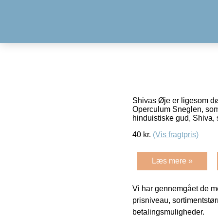
Shivas Øje er ligesom dø
Operculum Sneglen, som f
hinduistiske gud, Shiva,
40
kr.
(Vis fragtpris)
Læs mere »
Vi har gennemgået de mes
prisniveau, sortimentstø
betalingsmuligheder.