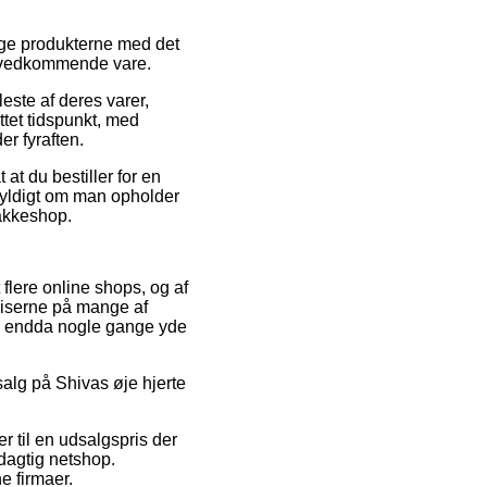
ruge produkterne med det
en vedkommende vare.
ste af deres varer,
ttet tidspunkt, med
er fyraften.
at du bestiller for en
gegyldigt om man opholder
pakkeshop.
 flere online shops, og af
riserne på mange af
 og endda nogle gange yde
dsalg på Shivas øje hjerte
r til en udsalgspris der
dagtig netshop.
e firmaer.