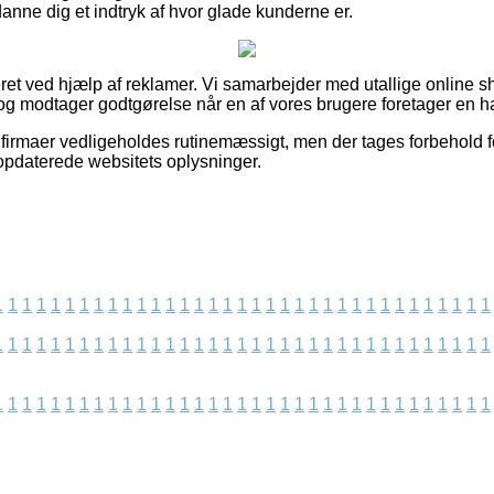
danne dig et indtryk af hvor glade kunderne er.
et ved hjælp af reklamer. Vi samarbejder med utallige online 
, og modtager godtgørelse når en af vores brugere foretager en h
firmaer vedligeholdes rutinemæssigt, men der tages forbehold for
st opdaterede websitets oplysninger.
1
1
1
1
1
1
1
1
1
1
1
1
1
1
1
1
1
1
1
1
1
1
1
1
1
1
1
1
1
1
1
1
1
1
1
1
1
1
1
1
1
1
1
1
1
1
1
1
1
1
1
1
1
1
1
1
1
1
1
1
1
1
1
1
1
1
1
1
1
1
1
1
1
1
1
1
1
1
1
1
1
1
1
1
1
1
1
1
1
1
1
1
1
1
1
1
1
1
1
1
1
1
1
1
1