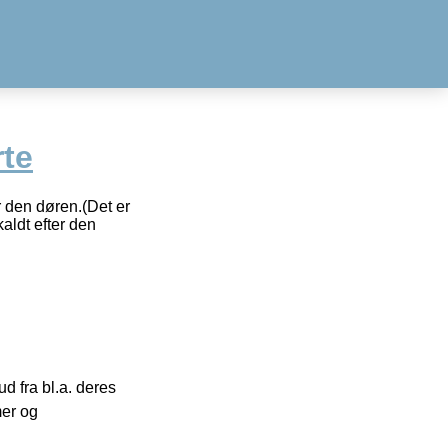
rte
r den døren.(Det er
aldt efter den
 fra bl.a. deres
mer og