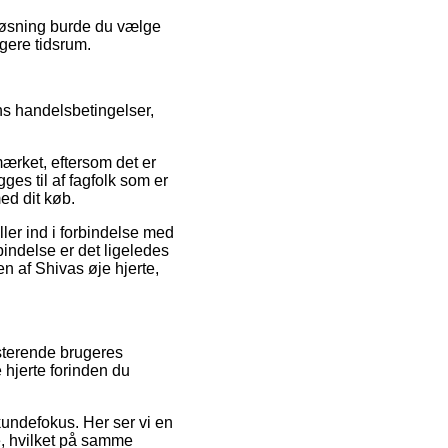
 løsning burde du vælge
ngere tidsrum.
ns handelsbetingelser,
ærket, eftersom det er
ges til af fagfolk som er
med dit køb.
ller ind i forbindelse med
bindelse er det ligeledes
n af Shivas øje hjerte,
sterende brugeres
 hjerte forinden du
kundefokus. Her ser vi en
e, hvilket på samme