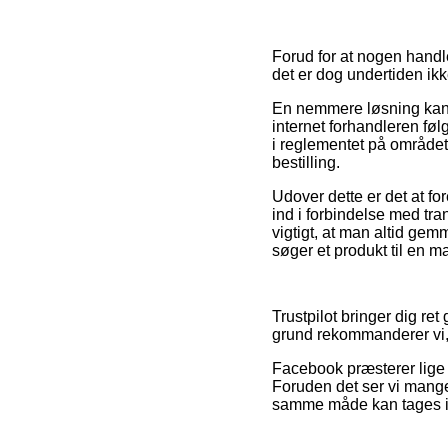
Forud for at nogen handle
det er dog undertiden i
En nemmere løsning kan v
internet forhandleren føl
i reglementet på området
bestilling.
Udover dette er det at f
ind i forbindelse med tra
vigtigt, at man altid gem
søger et produkt til en m
Trustpilot bringer dig re
grund rekommanderer vi, a
Facebook præsterer lige 
Foruden det ser vi mange
samme måde kan tages i b