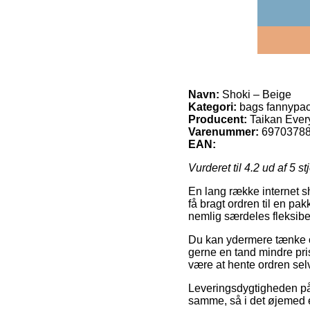
Navn:
Shoki – Beige
Kategori:
bags fannypa
Producent:
Taikan Ever
Varenummer:
6970378
EAN:
Vurderet til
4.2
ud af 5 st
En lang række internet sh
få bragt ordren til en pa
nemlig særdeles fleksibe
Du kan ydermere tænke ove
gerne en tand mindre pri
være at hente ordren sel
Leveringsdygtigheden på 
samme, så i det øjemed er