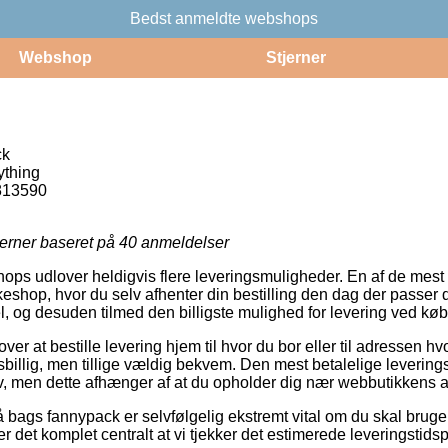
Bedst anmeldte webshops
Webshop
Stjerner
ck
ything
813590
jerner baseret på
40
anmeldelser
ops udlover heldigvis flere leveringsmuligheder. En af de mest 
kkeshop, hvor du selv afhenter din bestilling den dag der passer 
l, og desuden tilmed den billigste mulighed for levering ved køb
r at bestille levering hjem til hvor du bor eller til adressen hv
sbillig, men tillige vældig bekvem. Den mest betalelige levering
v, men dette afhænger af at du opholder dig nær webbutikkens 
bags fannypack er selvfølgelig ekstremt vital om du skal bruge
 det komplet centralt at vi tjekker det estimerede leveringstids