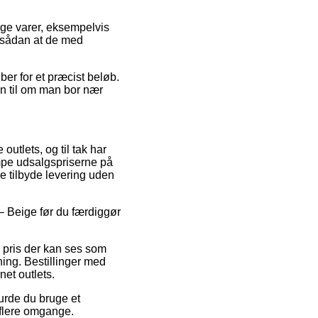
ige varer, eksempelvis
, sådan at de med
øber for et præcist beløb.
n til om man bor nær
outlets, og til tak har
ampe udsalgspriserne på
ge tilbyde levering uden
i – Beige før du færdiggør
n pris der kan ses som
ning. Bestillinger med
net outlets.
burde du bruge et
 flere omgange.