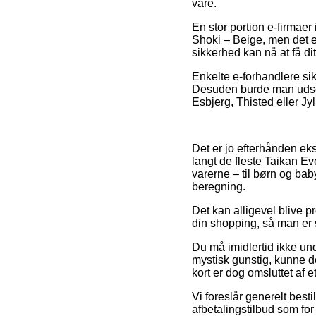
vare.
En stor portion e-firmaer
Shoki – Beige, men det e
sikkerhed kan nå at få dit
Enkelte e-forhandlere sikr
Desuden burde man udse d
Esbjerg, Thisted eller Jyl
Det er jo efterhånden ekst
langt de fleste Taikan Ev
varerne – til børn og bab
beregning.
Det kan alligevel blive pr
din shopping, så man er s
Du må imidlertid ikke und
mystisk gunstig, kunne d
kort er dog omsluttet af 
Vi foreslår generelt best
afbetalingstilbud som fo