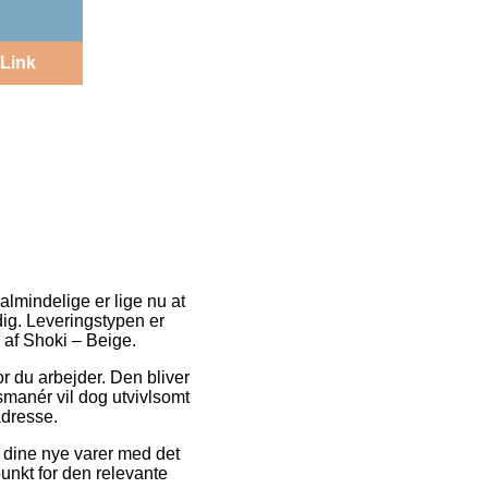
Link
almindelige er lige nu at
dig. Leveringstypen er
 af Shoki – Beige.
or du arbejder. Den bliver
smanér vil dog utvivlsomt
adresse.
 dine nye varer med det
punkt for den relevante