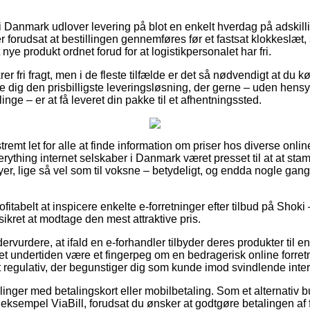
 i Danmark udlover levering på blot en enkelt hverdag på adskill
r forudsat at bestillingen gennemføres før et fastsat klokkeslæt
 nye produkt ordnet forud for at logistikpersonalet har fri.
er fri fragt, men i de fleste tilfælde er det så nødvendigt at du k
ig den prisbilligste leveringsløsning, der gerne – uden hensy
linge – er at få leveret din pakke til et afhentningssted.
remt let for alle at finde information om priser hos diverse online 
erything internet selskaber i Danmark været presset til at at st
yer, lige så vel som til voksne – betydeligt, og endda nogle gan
ofitabelt at inspicere enkelte e-forretninger efter tilbud på Shok
ikret at modtage den mest attraktive pris.
ervurdere, at ifald en e-forhandler tilbyder deres produkter til e
et undertiden være et fingerpeg om en bedragerisk online forret
et regulativ, der begunstiger dig som kunde imod svindlende inter
illinger med betalingskort eller mobilbetaling. Som et alternativ 
r eksempel ViaBill, forudsat du ønsker at godtgøre betalingen af