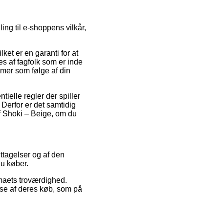
ing til e-shoppens vilkår,
et er en garanti for at
es af fagfolk som er inde
emer som følge af din
ielle regler der spiller
 Derfor er det samtidig
af Shoki – Beige, om du
gttagelser og af den
du køber.
rmaets troværdighed.
lse af deres køb, som på