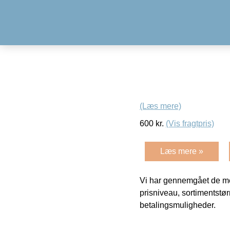
(Læs mere)
600
kr.
(Vis fragtpris)
Læs mere »
Vi har gennemgået de mes
prisniveau, sortimentstø
betalingsmuligheder.