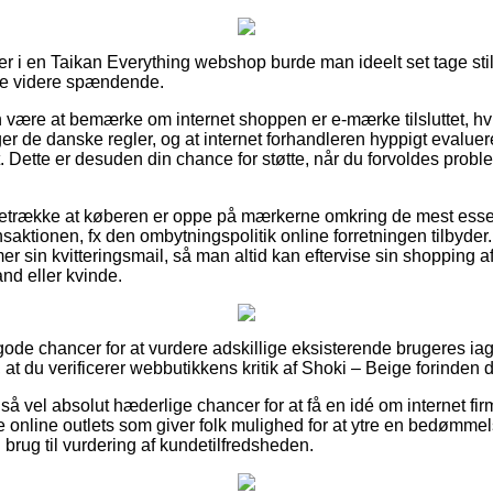
r i en Taikan Everything webshop burde man ideelt set tage still
kke videre spændende.
ære at bemærke om internet shoppen er e-mærke tilsluttet, hvilk
ger de danske regler, og at internet forhandleren hyppigt evaluer
. Dette er desuden din chance for støtte, når du forvoldes probl
oretrække at køberen er oppe på mærkerne omkring de mest essent
nsaktionen, fx den ombytningspolitik online forretningen tilbyder.
mer sin kvitteringsmail, så man altid kan eftervise sin shopping 
and eller kvinde.
t gode chancer for at vurdere adskillige eksisterende brugeres ia
t du verificerer webbutikkens kritik af Shoki – Beige forinden 
så vel absolut hæderlige chancer for at få en idé om internet fi
 online outlets som giver folk mulighed for at ytre en bedømme
rug til vurdering af kundetilfredsheden.