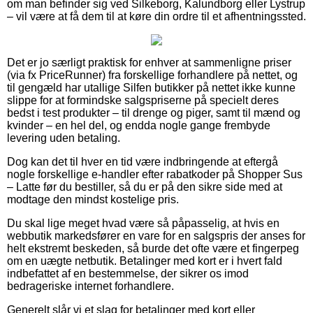
om man befinder sig ved Silkeborg, Kalundborg eller Lystrup
– vil være at få dem til at køre din ordre til et afhentningssted.
Det er jo særligt praktisk for enhver at sammenligne priser
(via fx PriceRunner) fra forskellige forhandlere på nettet, og
til gengæld har utallige Silfen butikker på nettet ikke kunne
slippe for at formindske salgspriserne på specielt deres
bedst i test produkter – til drenge og piger, samt til mænd og
kvinder – en hel del, og endda nogle gange frembyde
levering uden betaling.
Dog kan det til hver en tid være indbringende at eftergå
nogle forskellige e-handler efter rabatkoder på Shopper Sus
– Latte før du bestiller, så du er på den sikre side med at
modtage den mindst kostelige pris.
Du skal lige meget hvad være så påpasselig, at hvis en
webbutik markedsfører en vare for en salgspris der anses for
helt ekstremt beskeden, så burde det ofte være et fingerpeg
om en uægte netbutik. Betalinger med kort er i hvert fald
indbefattet af en bestemmelse, der sikrer os imod
bedrageriske internet forhandlere.
Generelt slår vi et slag for betalinger med kort eller