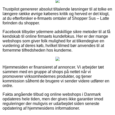
Trustpilot genererer absolut tiltalende løsninger til at tolke en
længere række øvrige køberes kritik og herved er det klogt,
at du efterforsker e-firmaets omtaler af Shopper Sus – Latte
forinden du shopper.
Facebook tilbyder ydermere adskillige sikre metoder til at få
kendskab til online firmaets kundefokus. Her er der mange
webshops som giver folk mulighed for at tilkendegive en
vurdering af deres køb, hvilket tilmed bør anvendes til at
fornemme tilfredsheden hos kunderne.
Hjemmesiden er finansieret af annoncer. Vi arbejder tæt
sammen med en gruppe af shops på nettet når vi
promoverer virksomhedernes produkter, og tjener
kommission såfremt de brugere vi sender videre udfører en
ordre.
Fakta angående tilbud og online webshops i Danmark
opdateres hele tiden, men der gives ikke garantier imod
reguleringer der muligvis er udarbejdet siden seneste
opdatering af hjemmesidens informationer.