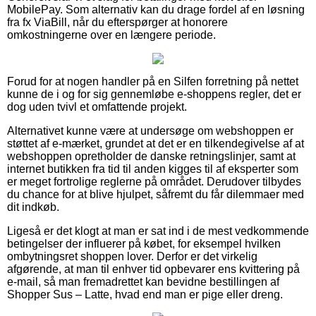
MobilePay. Som alternativ kan du drage fordel af en løsning
fra fx ViaBill, når du efterspørger at honorere
omkostningerne over en længere periode.
Forud for at nogen handler på en Silfen forretning på nettet
kunne de i og for sig gennemløbe e-shoppens regler, det er
dog uden tvivl et omfattende projekt.
Alternativet kunne være at undersøge om webshoppen er
støttet af e-mærket, grundet at det er en tilkendegivelse af at
webshoppen opretholder de danske retningslinjer, samt at
internet butikken fra tid til anden kigges til af eksperter som
er meget fortrolige reglerne på området. Derudover tilbydes
du chance for at blive hjulpet, såfremt du får dilemmaer med
dit indkøb.
Ligeså er det klogt at man er sat ind i de mest vedkommende
betingelser der influerer på købet, for eksempel hvilken
ombytningsret shoppen lover. Derfor er det virkelig
afgørende, at man til enhver tid opbevarer ens kvittering på
e-mail, så man fremadrettet kan bevidne bestillingen af
Shopper Sus – Latte, hvad end man er pige eller dreng.