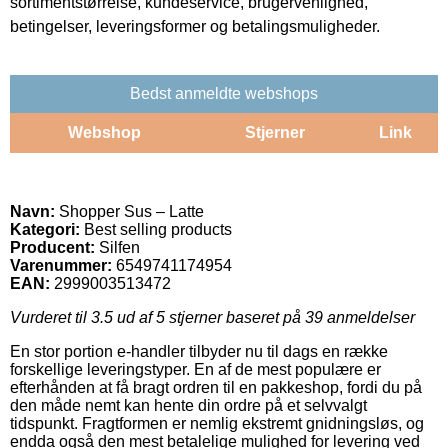
sortimentstørrelse, kundeservice, brugervenlighed,
betingelser, leveringsformer og betalingsmuligheder.
Bedst anmeldte webshops
Webshop
Stjerner
Link
Navn:
Shopper Sus – Latte
Kategori:
Best selling products
Producent:
Silfen
Varenummer:
6549741174954
EAN:
2999003513472
Vurderet til
3.5
ud af 5 stjerner baseret på
39
anmeldelser
En stor portion e-handler tilbyder nu til dags en række
forskellige leveringstyper. En af de mest populære er
efterhånden at få bragt ordren til en pakkeshop, fordi du på
den måde nemt kan hente din ordre på et selvvalgt
tidspunkt. Fragtformen er nemlig ekstremt gnidningsløs, og
endda også den mest betalelige mulighed for levering ved