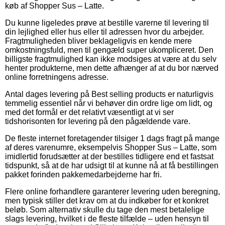
køb af Shopper Sus – Latte.
Du kunne ligeledes prøve at bestille varerne til levering til
din lejlighed eller hus eller til adressen hvor du arbejder.
Fragtmuligheden bliver beklageligvis en kende mere
omkostningsfuld, men til gengæld super ukompliceret. Den
billigste fragtmulighed kan ikke modsiges at være at du selv
henter produkterne, men dette afhænger af at du bor nærved
online forretningens adresse.
Antal dages levering på Best selling products er naturligvis
temmelig essentiel når vi behøver din ordre lige om lidt, og
med det formål er det relativt væsentligt at vi ser
tidshorisonten for levering på den pågældende vare.
De fleste internet foretagender tilsiger 1 dags fragt på mange
af deres varenumre, eksempelvis Shopper Sus – Latte, som
imidlertid forudsætter at der bestilles tidligere end et fastsat
tidspunkt, så at de har udsigt til at kunne nå at få bestillingen
pakket forinden pakkemedarbejderne har fri.
Flere online forhandlere garanterer levering uden beregning,
men typisk stiller det krav om at du indkøber for et konkret
beløb. Som alternativ skulle du tage den mest betalelige
slags levering, hvilket i de fleste tilfælde – uden hensyn til