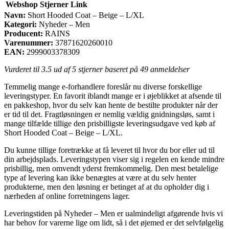
Webshop
Stjerner
Link
Navn:
Short Hooded Coat – Beige – L/XL
Kategori:
Nyheder – Men
Producent:
RAINS
Varenummer:
37871620260010
EAN:
2999003378309
Vurderet til
3.5
ud af 5 stjerner baseret på
49
anmeldelser
Temmelig mange e-forhandlere foreslår nu diverse forskellige
leveringstyper. En favorit iblandt mange er i øjeblikket at afsende til
en pakkeshop, hvor du selv kan hente de bestilte produkter når der
er tid til det. Fragtløsningen er nemlig vældig gnidningsløs, samt i
mange tilfælde tillige den prisbilligste leveringsudgave ved køb af
Short Hooded Coat – Beige – L/XL.
Du kunne tillige foretrække at få leveret til hvor du bor eller ud til
din arbejdsplads. Leveringstypen viser sig i regelen en kende mindre
prisbillig, men omvendt yderst fremkommelig. Den mest betalelige
type af levering kan ikke benægtes at være at du selv henter
produkterne, men den løsning er betinget af at du opholder dig i
nærheden af online forretningens lager.
Leveringstiden på Nyheder – Men er ualmindeligt afgørende hvis vi
har behov for varerne lige om lidt, så i det øjemed er det selvfølgelig