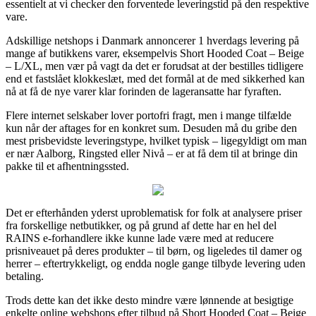
essentielt at vi checker den forventede leveringstid på den respektive
vare.
Adskillige netshops i Danmark annoncerer 1 hverdags levering på
mange af butikkens varer, eksempelvis Short Hooded Coat – Beige
– L/XL, men vær på vagt da det er forudsat at der bestilles tidligere
end et fastslået klokkeslæt, med det formål at de med sikkerhed kan
nå at få de nye varer klar forinden de lageransatte har fyraften.
Flere internet selskaber lover portofri fragt, men i mange tilfælde
kun når der aftages for en konkret sum. Desuden må du gribe den
mest prisbevidste leveringstype, hvilket typisk – ligegyldigt om man
er nær Aalborg, Ringsted eller Nivå – er at få dem til at bringe din
pakke til et afhentningssted.
Det er efterhånden yderst uproblematisk for folk at analysere priser
fra forskellige netbutikker, og på grund af dette har en hel del
RAINS e-forhandlere ikke kunne lade være med at reducere
prisniveauet på deres produkter – til børn, og ligeledes til damer og
herrer – eftertrykkeligt, og endda nogle gange tilbyde levering uden
betaling.
Trods dette kan det ikke desto mindre være lønnende at besigtige
enkelte online webshops efter tilbud på Short Hooded Coat – Beige