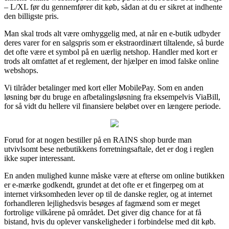
– L/XL før du gennemfører dit køb, sådan at du er sikret at indhente
den billigste pris.
Man skal trods alt være omhyggelig med, at når en e-butik udbyder
deres varer for en salgspris som er ekstraordinært tiltalende, så burde
det ofte være et symbol på en uærlig netshop. Handler med kort er
trods alt omfattet af et reglement, der hjælper en imod falske online
webshops.
Vi tilråder betalinger med kort eller MobilePay. Som en anden
løsning bør du bruge en afbetalingsløsning fra eksempelvis ViaBill,
for så vidt du hellere vil finansiere beløbet over en længere periode.
Forud for at nogen bestiller på en RAINS shop burde man
utvivlsomt bese netbutikkens forretningsaftale, det er dog i reglen
ikke super interessant.
En anden mulighed kunne måske være at efterse om online butikken
er e-mærke godkendt, grundet at det ofte er et fingerpeg om at
internet virksomheden lever op til de danske regler, og at internet
forhandleren lejlighedsvis besøges af fagmænd som er meget
fortrolige vilkårene på området. Det giver dig chance for at få
bistand, hvis du oplever vanskeligheder i forbindelse med dit køb.