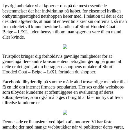
I øvrigt anbefaler vi at køber er obs på de mest essentielle
bestemmelser der har indvirkning på købet, for eksempel hvilken
ombytningsrettighed netshoppen kører med. I relation til det er det
desuden afgørende, at man til enhver tid sikrer sin ordremail, så man
fremadrettet vil kunne bevidne handlen af Short Hooded Coat –
Beige – L/XL, uden hensyn til om man søger en vare til en mand
eller kvinde.
Trustpilot bringer dig forholdsvis gavnlige muligheder for at
gennemgå flere andre konsumenters betragtninger og på grund af
dette er det godt, at du betragter e-shoppens omtaler af Short
Hooded Coat – Beige – L/XL forinden du shopper.
Facebook tilbyder dig på samme måde altid troværdige metoder til at
få en idé om internet firmaets popularitet. Her ses endda webshops
som tilbyder kunderne at offentliggøre en evaluering af deres
købsoplevelse, som også må tages i brug til at få et indtryk af hvor
tilfredse kunderne er.
Denne side er finansieret ved hjælp af annoncer. Vi har faste
samarbejder med mange webbutikker når vi publicerer deres varer,