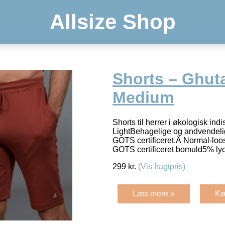
Allsize Shop
Shorts – Ghut
Medium
Shorts til herrer i økologisk ind
LightBehagelige og andvendelige 
GOTS certificeret.Â Normal-loo
GOTS certificeret bomuld5% ly
299
kr.
(Vis fragtpris)
Læs mere »
Kø