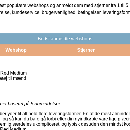
t populære webshops og anmeldt dem med stjerner fra 1 til 5 ud
rrelse, kundeservice, brugervenlighed, betingelser, leveringsfor
Bedst anmeldte webshops
Webshop
Stjerner
a Red Medium
tøj til mænd
rner baseret på
5
anmeldelser
r yder til alt held flere leveringsformer. En af de mest almindeli
 og så kan du bare gå forbi efter din nyindkøbte vare lige præcis
nemlig særdeles ukompliceret, og typisk desuden den mindst ko
a Red Medium.