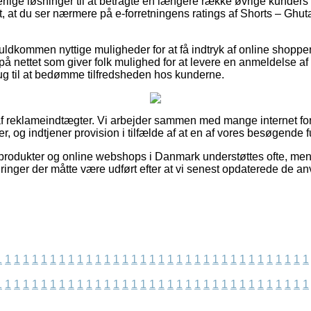
erlige løsninger til at betragte en længere række øvrige kunders
igt, at du ser nærmere på e-forretningens ratings af Shorts – Gh
uldkommen nyttige muligheder for at få indtryk af online shopp
 på nettet som giver folk mulighed for at levere en anmeldelse a
rug til at bedømme tilfredsheden hos kunderne.
af reklameindtægter. Vi arbejder sammen med mange internet for
r, og indtjener provision i tilfælde af at en af vores besøgende f
rodukter og online webshops i Danmark understøttes ofte, men v
andringer der måtte være udført efter at vi senest opdaterede de a
1
1
1
1
1
1
1
1
1
1
1
1
1
1
1
1
1
1
1
1
1
1
1
1
1
1
1
1
1
1
1
1
1
1
1
1
1
1
1
1
1
1
1
1
1
1
1
1
1
1
1
1
1
1
1
1
1
1
1
1
1
1
1
1
1
1
1
1
1
1