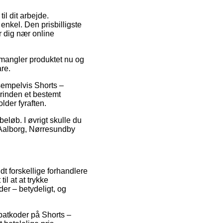
il dit arbejde.
nkel. Den prisbilligste
r dig nær online
 mangler produktet nu og
are.
sempelvis Shorts –
rinden et bestemt
lder fyraften.
eløb. I øvrigt skulle du
 Aalborg, Nørresundby
dt forskellige forhandlere
il at at trykke
er – betydeligt, og
abatkoder på Shorts –