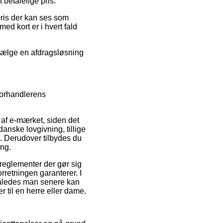
betalelige pris.
spris der kan ses som
d kort er i hvert fald
u vælge en afdragsløsning
forhandlerens
f e-mærket, siden det
anske lovgivning, tillige
t. Derudover tilbydes du
ing.
eglementer der gør sig
retningen garanterer. I
 således man senere kan
 til en herre eller dame.