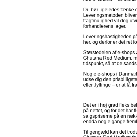
Du bør ligeledes tænke ove
Leveringsmetoden bliver 
fragtmulighed vil dog ut
forhandlerens lager.
Leveringshastigheden på 
her, og derfor er det ret 
Størstedelen af e-shops 
Ghutana Red Medium, men
tidspunkt, så at de sandsy
Nogle e-shops i Danmark f
udse dig den prisbilligs
eller Jyllinge – er at få f
Det er i høj grad fleksib
på nettet, og for det har 
salgspriserne på en række
endda nogle gange fremb
Til gengæld kan det trods