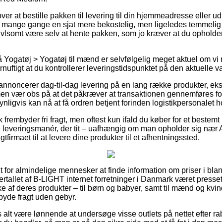
r at bestille pakken til levering til din hjemmeadresse eller ud t
mange gange en sjat mere bekostelig, men ligeledes temmelig e
vivlsomt være selv at hente pakken, som jo kræver at du opholde
Yogatøj > Yogatøj til mænd er selvfølgelig meget aktuel om vi
fornuftigt at du kontrollerer leveringstidspunktet på den aktuelle v
annoncerer dag-til-dag levering på en lang række produkter, ek
 vær obs på at det påkræver at transaktionen gennemføres fo
nligvis kan nå at få ordren betjent forinden logistikpersonalet ho
rembyder fri fragt, men oftest kun ifald du køber for et bestemt b
te leveringsmanér, der tit – uafhængig om man opholder sig nær
ragtfirmaet til at levere dine produkter til et afhentningssted.
elt for almindelige mennesker at finde information om priser i blan
flertallet af B-LIGHT internet forretninger i Danmark været presset t
 af deres produkter – til børn og babyer, samt til mænd og kvind
yde fragt uden gebyr.
 alt være lønnende at undersøge visse outlets på nettet efter r