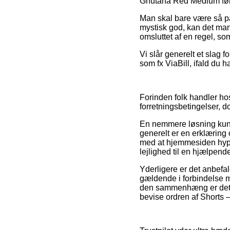
Ghutana Red Medium før d
Man skal bare være så påv
mystisk god, kan det man
omsluttet af en regel, so
Vi slår generelt et slag 
som fx ViaBill, ifald du h
Forinden folk handler h
forretningsbetingelser, d
En nemmere løsning kunn
generelt er en erklæring 
med at hjemmesiden hyppi
lejlighed til en hjælpen
Yderligere er det anbef
gældende i forbindelse m
den sammenhæng er det li
bevise ordren af Shorts 