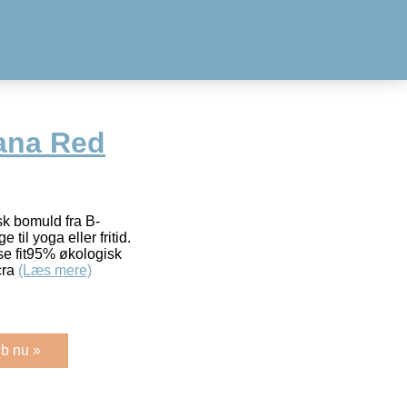
ana Red
isk bomuld fra B-
til yoga eller fritid.
se fit95% økologisk
cra
(Læs mere)
b nu »