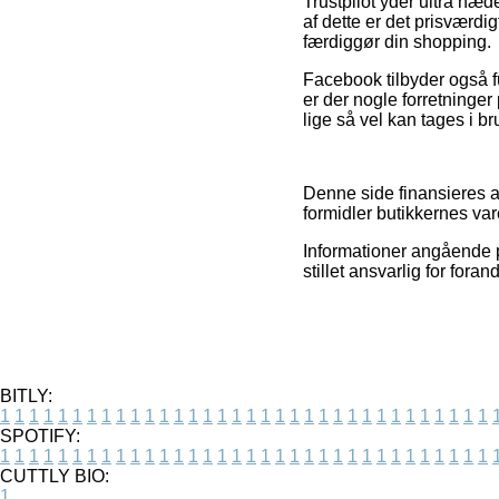
Trustpilot yder ultra hæd
af dette er det prisværd
færdiggør din shopping.
Facebook tilbyder også f
er der nogle forretninger
lige så vel kan tages i b
Denne side finansieres 
formidler butikkernes vare
Informationer angående p
stillet ansvarlig for for
BITLY:
1
1
1
1
1
1
1
1
1
1
1
1
1
1
1
1
1
1
1
1
1
1
1
1
1
1
1
1
1
1
1
1
1
1
SPOTIFY:
1
1
1
1
1
1
1
1
1
1
1
1
1
1
1
1
1
1
1
1
1
1
1
1
1
1
1
1
1
1
1
1
1
1
CUTTLY BIO:
1