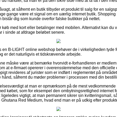
u handler, så man er på den sikre side med at få fat i den mest 
agt, at såfremt en butik tilbyder et produkt til salg for en salg
ge gange være et signal om en uærlig internet butik. Shopping me
m bistår dig som kunde overfor falske butikker på nettet.
for køb med kort eller betalinger med mobilen. Alternativt kan d
ar i sinde at afdrage beløbet senere.
os en B-LIGHT online webshop behøver de i virkeligheden tyde 
og er det naturligvis et tidskrævende arbejde.
e måske være at bemærke hvorvidt e-forhandleren er medlem a
om at e-firmaet opererer i overensstemmelse med den officielle d
gt revideres af jurister som er indført i reglementet på område
de hånd, såfremt du møder problemer i processen med din bestill
alelsesværdigt at man er opmærksom på de mest vedkommende r
ed købet, som for eksempel den ombytningsrettighed internet for
geledes vigtigt, at man permanent sikrer sin kvitteringsmail,
– Ghutana Red Medium, hvad end man er på udkig efter produkter