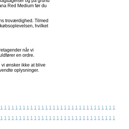
 iagttagelser og på grund
utana Red Medium før du
ens troværdighed. Tilmed
f købsoplevelsen, hvilket
etagender når vi
uldfører en ordre.
i ønsker ikke at blive
nvendte oplysninger.
1
1
1
1
1
1
1
1
1
1
1
1
1
1
1
1
1
1
1
1
1
1
1
1
1
1
1
1
1
1
1
1
1
1
1
1
1
1
1
1
1
1
1
1
1
1
1
1
1
1
1
1
1
1
1
1
1
1
1
1
1
1