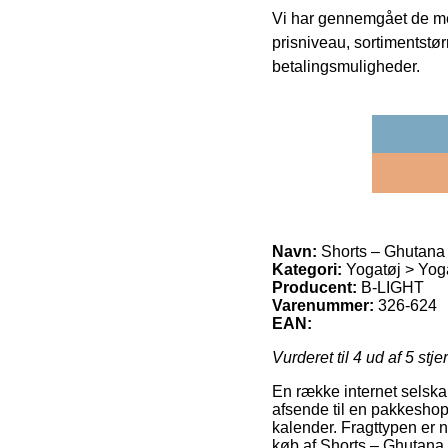
Vi har gennemgået de mes
prisniveau, sortimentstø
betalingsmuligheder.
Navn:
Shorts – Ghutan
Kategori:
Yogatøj > Yoga
Producent:
B-LIGHT
Varenummer:
326-624
EAN:
Vurderet til
4
ud af 5 stje
En række internet selskabe
afsende til en pakkeshop,
kalender. Fragttypen er 
køb af Shorts – Ghutan