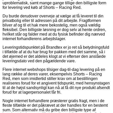
uproblematisk, samt mange gange tillige den billigste form
for levering ved køb af Shorts – Racing Red.
Du burde derudover overveje at vælge at få leveret til din
privatbolig eller til adressen på dit arbejde. Fragtformen
bliver af og til et hak mere bekostelig, men også vældig
fleksibel. Den billigste løsning er dog selv at hente ordren,
hvilket står og falder med at du fysisk befinder dig nærved
internet forhandlerens arbejdslager.
Leveringstidspunktet på Brandtex er jo ret så betydningsfuld
i tilfælde af at du har brug for pakken med det samme, så i
det øjemed er det aldeles klogt at vi efterser den anslåede
leveringsdato ved den pågældende vare.
Flere internet webshops tilsiger dag-til-dag levering på en
lang række af deres varer, eksempelvis Shorts – Racing
Red, men som imidlertid stiller krav om at bestillingen
realiseres forud for et angivent tidspunkt, med hensynstagen
til at de højst sandsynligt kan nå at få dit nye produkt afsendt
forud for at lagerpersonalet får fri.
Nogle internet forhandlere præsterer gratis fragt, men i de
fleste tilfælde er det påkrævet at der handles for en bestemt
sum. Som alternativ må du gribe den billigste type af