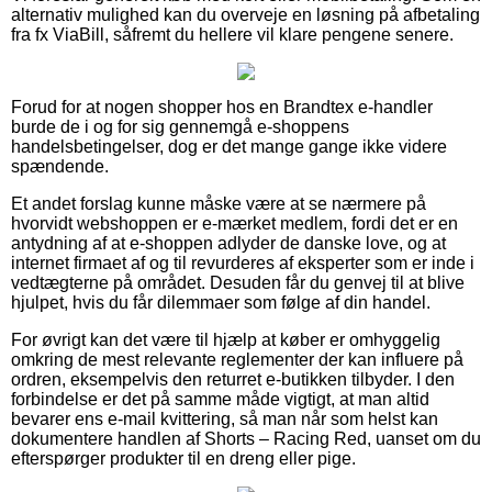
alternativ mulighed kan du overveje en løsning på afbetaling
fra fx ViaBill, såfremt du hellere vil klare pengene senere.
Forud for at nogen shopper hos en Brandtex e-handler
burde de i og for sig gennemgå e-shoppens
handelsbetingelser, dog er det mange gange ikke videre
spændende.
Et andet forslag kunne måske være at se nærmere på
hvorvidt webshoppen er e-mærket medlem, fordi det er en
antydning af at e-shoppen adlyder de danske love, og at
internet firmaet af og til revurderes af eksperter som er inde i
vedtægterne på området. Desuden får du genvej til at blive
hjulpet, hvis du får dilemmaer som følge af din handel.
For øvrigt kan det være til hjælp at køber er omhyggelig
omkring de mest relevante reglementer der kan influere på
ordren, eksempelvis den returret e-butikken tilbyder. I den
forbindelse er det på samme måde vigtigt, at man altid
bevarer ens e-mail kvittering, så man når som helst kan
dokumentere handlen af Shorts – Racing Red, uanset om du
efterspørger produkter til en dreng eller pige.