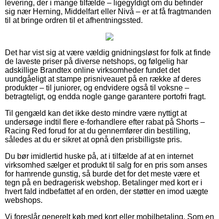
levering, der i mange tilfælde – ligegyldigt om du befinder
sig nær Herning, Middelfart eller Nivå – er at få fragtmanden
til at bringe ordren til et afhentningssted.
Det har vist sig at være vældig gnidningsløst for folk at finde
de laveste priser på diverse netshops, og følgelig har
adskillige Brandtex online virksomheder fundet det
uundgåeligt at stampe prisniveauet på en række af deres
produkter – til juniorer, og endvidere også til voksne –
betragteligt, og endda nogle gange garantere portofri fragt.
Til gengæld kan det ikke desto mindre være nyttigt at
undersøge indtil flere e-forhandlere efter rabat på Shorts –
Racing Red forud for at du gennemfører din bestilling,
således at du er sikret at opnå den prisbilligste pris.
Du bør imidlertid huske på, at i tilfælde af at en internet
virksomhed sælger et produkt til salg for en pris som anses
for hamrende gunstig, så burde det for det meste være et
tegn på en bedragerisk webshop. Betalinger med kort er i
hvert fald indbefattet af en orden, der støtter en imod uægte
webshops.
Vi foreslår generelt køb med kort eller mobilbetaling. Som en