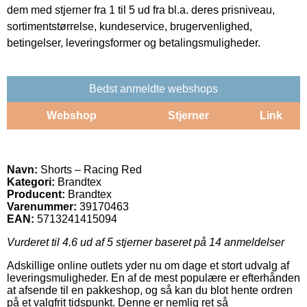
dem med stjerner fra 1 til 5 ud fra bl.a. deres prisniveau,
sortimentstørrelse, kundeservice, brugervenlighed,
betingelser, leveringsformer og betalingsmuligheder.
Bedst anmeldte webshops
Webshop
Stjerner
Link
Navn:
Shorts – Racing Red
Kategori:
Brandtex
Producent:
Brandtex
Varenummer:
39170463
EAN:
5713241415094
Vurderet til
4.6
ud af 5 stjerner baseret på
14
anmeldelser
Adskillige online outlets yder nu om dage et stort udvalg af
leveringsmuligheder. En af de mest populære er efterhånden
at afsende til en pakkeshop, og så kan du blot hente ordren
på et valgfrit tidspunkt. Denne er nemlig ret så