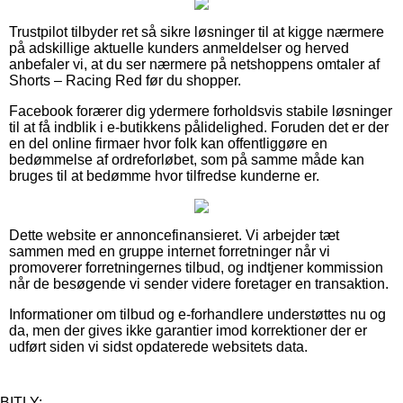
Trustpilot tilbyder ret så sikre løsninger til at kigge nærmere
på adskillige aktuelle kunders anmeldelser og herved
anbefaler vi, at du ser nærmere på netshoppens omtaler af
Shorts – Racing Red før du shopper.
Facebook forærer dig ydermere forholdsvis stabile løsninger
til at få indblik i e-butikkens pålidelighed. Foruden det er der
en del online firmaer hvor folk kan offentliggøre en
bedømmelse af ordreforløbet, som på samme måde kan
bruges til at bedømme hvor tilfredse kunderne er.
Dette website er annoncefinansieret. Vi arbejder tæt
sammen med en gruppe internet forretninger når vi
promoverer forretningernes tilbud, og indtjener kommission
når de besøgende vi sender videre foretager en transaktion.
Informationer om tilbud og e-forhandlere understøttes nu og
da, men der gives ikke garantier imod korrektioner der er
udført siden vi sidst opdaterede websitets data.
BITLY: