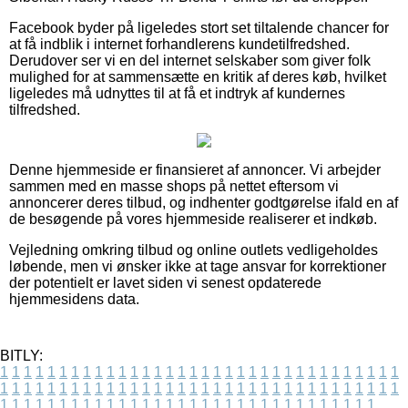
Facebook byder på ligeledes stort set tiltalende chancer for
at få indblik i internet forhandlerens kundetilfredshed.
Derudover ser vi en del internet selskaber som giver folk
mulighed for at sammensætte en kritik af deres køb, hvilket
ligeledes må udnyttes til at få et indtryk af kundernes
tilfredshed.
Denne hjemmeside er finansieret af annoncer. Vi arbejder
sammen med en masse shops på nettet eftersom vi
annoncerer deres tilbud, og indhenter godtgørelse ifald en af
de besøgende på vores hjemmeside realiserer et indkøb.
Vejledning omkring tilbud og online outlets vedligeholdes
løbende, men vi ønsker ikke at tage ansvar for korrektioner
der potentielt er lavet siden vi senest opdaterede
hjemmesidens data.
BITLY:
1
1
1
1
1
1
1
1
1
1
1
1
1
1
1
1
1
1
1
1
1
1
1
1
1
1
1
1
1
1
1
1
1
1
1
1
1
1
1
1
1
1
1
1
1
1
1
1
1
1
1
1
1
1
1
1
1
1
1
1
1
1
1
1
1
1
1
1
1
1
1
1
1
1
1
1
1
1
1
1
1
1
1
1
1
1
1
1
1
1
1
1
1
1
1
1
1
1
1
1