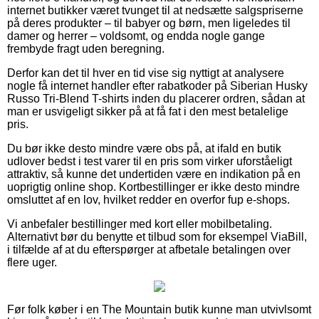
internet butikker været tvunget til at nedsætte salgspriserne
på deres produkter – til babyer og børn, men ligeledes til
damer og herrer – voldsomt, og endda nogle gange
frembyde fragt uden beregning.
Derfor kan det til hver en tid vise sig nyttigt at analysere
nogle få internet handler efter rabatkoder på Siberian Husky
Russo Tri-Blend T-shirts inden du placerer ordren, sådan at
man er usvigeligt sikker på at få fat i den mest betalelige
pris.
Du bør ikke desto mindre være obs på, at ifald en butik
udlover bedst i test varer til en pris som virker uforståeligt
attraktiv, så kunne det undertiden være en indikation på en
uoprigtig online shop. Kortbestillinger er ikke desto mindre
omsluttet af en lov, hvilket redder en overfor fup e-shops.
Vi anbefaler bestillinger med kort eller mobilbetaling.
Alternativt bør du benytte et tilbud som for eksempel ViaBill,
i tilfælde af at du efterspørger at afbetale betalingen over
flere uger.
Før folk køber i en The Mountain butik kunne man utvivlsomt