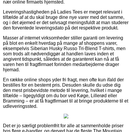
nær online firmaets hjemsted.
Leveringshastigheden på Ladies Tees er meget relevant i
tilfælde af at du skal bruge dine nye varer med det samme,
og i det øjemed er det selvsagt meningsfuldt at man studerer
den forventede leveringsdato på det respektive produkt.
Masser af internet virksomheder stiller garanti om levering
på blot en enkelt hverdag på mange af shoppens varer,
eksempelvis Siberian Husky Russo Tri-Blend T-shirts, men
som trods alt nødvendiggør at handlen laves inden et
angivent tidspunkt, således at de garanteret kan nå at få
varen hen til fragtfirmaet forinden medarbejderne drager
hjemad.
En række online shops yder fri fragt, men ofte kun ifald der
bestilles for en bestemt pris. Desuden skulle du udse dig
den mest prisbevidste metode til levering, hvilket i mange
tilfælde – ligegyldigt om du bor ved Køge, Lillerød eller
Bramming – er at få fragtfirmaet til at bringe produkterne til et
udleveringssted.
Det er jo særligt problemfrit for alle at sammenholde priser
hos flere e-handler, og derved har de fleste The Mountain