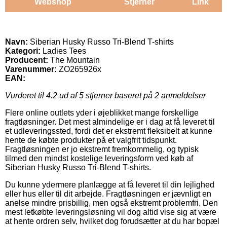
Webshop
Stjerner
Link
Navn:
Siberian Husky Russo Tri-Blend T-shirts
Kategori:
Ladies Tees
Producent:
The Mountain
Varenummer:
ZO265926x
EAN:
Vurderet til
4.2
ud af 5 stjerner baseret på
2
anmeldelser
Flere online outlets yder i øjeblikket mange forskellige
fragtløsninger. Det mest almindelige er i dag at få leveret til
et udleveringssted, fordi det er ekstremt fleksibelt at kunne
hente de købte produkter på et valgfrit tidspunkt.
Fragtløsningen er jo ekstremt fremkommelig, og typisk
tilmed den mindst kostelige leveringsform ved køb af
Siberian Husky Russo Tri-Blend T-shirts.
Du kunne ydermere planlægge at få leveret til din lejlighed
eller hus eller til dit arbejde. Fragtløsningen er jævnligt en
anelse mindre prisbillig, men også ekstremt problemfri. Den
mest letkøbte leveringsløsning vil dog altid vise sig at være
at hente ordren selv, hvilket dog forudsætter at du har bopæl