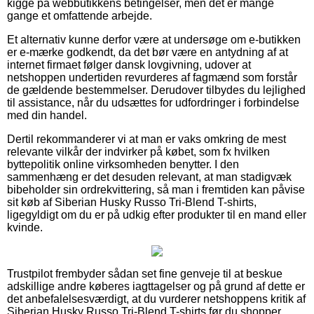
kigge på webbutikkens betingelser, men det er mange
gange et omfattende arbejde.
Et alternativ kunne derfor være at undersøge om e-butikken
er e-mærke godkendt, da det bør være en antydning af at
internet firmaet følger dansk lovgivning, udover at
netshoppen undertiden revurderes af fagmænd som forstår
de gældende bestemmelser. Derudover tilbydes du lejlighed
til assistance, når du udsættes for udfordringer i forbindelse
med din handel.
Dertil rekommanderer vi at man er vaks omkring de mest
relevante vilkår der indvirker på købet, som fx hvilken
byttepolitik online virksomheden benytter. I den
sammenhæng er det desuden relevant, at man stadigvæk
bibeholder sin ordrekvittering, så man i fremtiden kan påvise
sit køb af Siberian Husky Russo Tri-Blend T-shirts,
ligegyldigt om du er på udkig efter produkter til en mand eller
kvinde.
Trustpilot frembyder sådan set fine genveje til at beskue
adskillige andre køberes iagttagelser og på grund af dette er
det anbefalelsesværdigt, at du vurderer netshoppens kritik af
Siberian Husky Russo Tri-Blend T-shirts før du shopper.