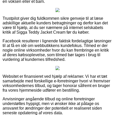
en voksen eller et barn.
Trustpilot giver dig fuldkommen sikre genveje til at læse
adskillige aktuelle kunders betragtninger og derfor kan det
være til hjælp, at du ser nærmere på internet selskabets
kritik af Sigga Teddy Jacket Cream før du køber.
Facebook resulterer i lignende faktisk fordelagtige løsninger
til at få en idé om webbutikkens kundefokus. Tilmed er der
nogle online virksomheder hvor du kan frembringe en kritik
af deres købsoplevelse, som tilmed bør tages i brug til
vurdering af kundernes tilfredshed.
Websitet er finansieret ved hjælp af reklamer. Vi har et tæt
samarbejde med forskellige e-forretninger hvori vi fremviser
virksomhedernes tilbud, og tager honorar såfremt en bruger
fra vores hjemmeside udfører en bestilling.
Anvisninger angående tilbud og online forretninger
understøttes hyppigt, men vi ønsker ikke at påtage os
ansvaret for ændringer der potentielt er realiseret siden
seneste opdatering af vores data.