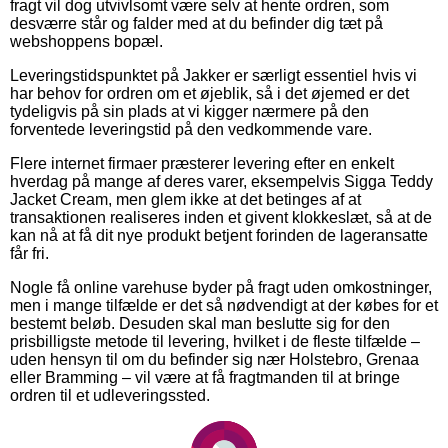
fragt vil dog utvivlsomt være selv at hente ordren, som
desværre står og falder med at du befinder dig tæt på
webshoppens bopæl.
Leveringstidspunktet på Jakker er særligt essentiel hvis vi
har behov for ordren om et øjeblik, så i det øjemed er det
tydeligvis på sin plads at vi kigger nærmere på den
forventede leveringstid på den vedkommende vare.
Flere internet firmaer præsterer levering efter en enkelt
hverdag på mange af deres varer, eksempelvis Sigga Teddy
Jacket Cream, men glem ikke at det betinges af at
transaktionen realiseres inden et givent klokkeslæt, så at de
kan nå at få dit nye produkt betjent forinden de lageransatte
får fri.
Nogle få online varehuse byder på fragt uden omkostninger,
men i mange tilfælde er det så nødvendigt at der købes for et
bestemt beløb. Desuden skal man beslutte sig for den
prisbilligste metode til levering, hvilket i de fleste tilfælde –
uden hensyn til om du befinder sig nær Holstebro, Grenaa
eller Bramming – vil være at få fragtmanden til at bringe
ordren til et udleveringssted.