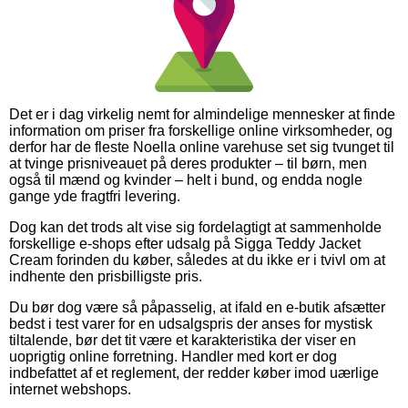
Det er i dag virkelig nemt for almindelige mennesker at finde
information om priser fra forskellige online virksomheder, og
derfor har de fleste Noella online varehuse set sig tvunget til
at tvinge prisniveauet på deres produkter – til børn, men
også til mænd og kvinder – helt i bund, og endda nogle
gange yde fragtfri levering.
Dog kan det trods alt vise sig fordelagtigt at sammenholde
forskellige e-shops efter udsalg på Sigga Teddy Jacket
Cream forinden du køber, således at du ikke er i tvivl om at
indhente den prisbilligste pris.
Du bør dog være så påpasselig, at ifald en e-butik afsætter
bedst i test varer for en udsalgspris der anses for mystisk
tiltalende, bør det tit være et karakteristika der viser en
uoprigtig online forretning. Handler med kort er dog
indbefattet af et reglement, der redder køber imod uærlige
internet webshops.