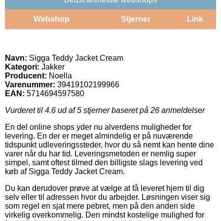
Webshop
Stjerner
Link
Navn:
Sigga Teddy Jacket Cream
Kategori:
Jakker
Producent:
Noella
Varenummer:
39419102199966
EAN:
5714694597580
Vurderet til
4.6
ud af 5 stjerner baseret på
26
anmeldelser
En del online shops yder nu alverdens muligheder for
levering. En der er meget almindelig er på nuværende
tidspunkt udleveringssteder, hvor du så nemt kan hente dine
varer når du har tid. Leveringsmetoden er nemlig super
simpel, samt oftest tilmed den billigste slags levering ved
køb af Sigga Teddy Jacket Cream.
Du kan derudover prøve at vælge at få leveret hjem til dig
selv eller til adressen hvor du arbejder. Løsningen viser sig
som regel en sjat mere pebret, men på den anden side
virkelig overkommelig. Den mindst kostelige mulighed for