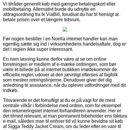
Vi tilråder generelt køb med gængse betalingskort eller
mobilbetaling. Alternativt burde du udnytte en
afdragsordning fra fx ViaBill, forudsat du har til hensigt at
betale prisen over et længere tidsrum.
Før nogen bestiller i en Noella internet handler kan man
egentlig sætte sig ind i virksomhedens handelsaftale, dog er
det i reglen ikke super interessant.
En nem løsning kunne derfor være at se om online
forretningen er medlem af e-mærke ordningen, som bør
være et billede på at internet butikken imødekommer de
officielle regler, udover at den jævnligt efterses af fagfolk
som mestrer retningslinjerne. Derudover giver det dig
anledning til assistance, når du oplever udfordringer med dit
indkøb.
Tilsvarende er det fornuftigt at du er på vagt for de mest
centrale vilkår i forbindelse med ordren, som for eksempel
den returneringsret internet forhandleren anvender. Her er
det tilmed relevant, at man permanent bibeholder ens faktura
e-mail, således man til enhver tid vil kunne bevidne sit køb
af Sigga Teddy Jacket Cream, om du leder efter en vare til