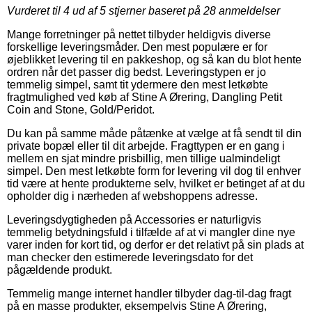
Vurderet til
4
ud af 5 stjerner baseret på
28
anmeldelser
Mange forretninger på nettet tilbyder heldigvis diverse
forskellige leveringsmåder. Den mest populære er for
øjeblikket levering til en pakkeshop, og så kan du blot hente
ordren når det passer dig bedst. Leveringstypen er jo
temmelig simpel, samt tit ydermere den mest letkøbte
fragtmulighed ved køb af Stine A Ørering, Dangling Petit
Coin and Stone, Gold/Peridot.
Du kan på samme måde påtænke at vælge at få sendt til din
private bopæl eller til dit arbejde. Fragttypen er en gang i
mellem en sjat mindre prisbillig, men tillige ualmindeligt
simpel. Den mest letkøbte form for levering vil dog til enhver
tid være at hente produkterne selv, hvilket er betinget af at du
opholder dig i nærheden af webshoppens adresse.
Leveringsdygtigheden på Accessories er naturligvis
temmelig betydningsfuld i tilfælde af at vi mangler dine nye
varer inden for kort tid, og derfor er det relativt på sin plads at
man checker den estimerede leveringsdato for det
pågældende produkt.
Temmelig mange internet handler tilbyder dag-til-dag fragt
på en masse produkter, eksempelvis Stine A Ørering,