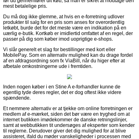
før du gennemfører dit køb, så man er sikret at modtage den
mest betalelige pris.
Du må dog ikke glemme, at hvis en e-forretning udlover
produkter til salg for en pris som anses for overordentlig
letkøbt, burde det for det meste være en indikation på en
uærlig e-butik. Kortkøb er imidlertid omfattet af en regel, der
passer på dig som køber imod uoprigtige e-shops.
Vi slår generelt et slag for bestillinger med kort eller
MobilePay. Som en alternativ mulighed kan du drage fordel
af en afdragsordning som fx ViaBill, når du higer efter at
afbetale omkostningerne ude i fremtiden.
Inden nogen køber i en Stine A e-forhandler kunne de
egentlig tyde deres regler, det er dog oftest ikke videre
spændende.
Et nemmere alternativ er at tjekke om online forretningen er
medlem af e-mærket, siden det bør være en tryghed om at
internet butikken imødekommer de danske retningslinjer,
samt at webbutikken tit undersøges af eksperter som kender
til reglerne. Derudover giver det dig mulighed for at blive
assisteret, ifald du møder vanskeligheder i processen med