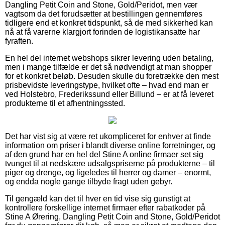
Dangling Petit Coin and Stone, Gold/Peridot, men vær
vagtsom da det forudsætter at bestillingen gennemføres
tidligere end et konkret tidspunkt, så de med sikkerhed kan
nå at få varerne klargjort forinden de logistikansatte har
fyraften.
En hel del internet webshops sikrer levering uden betaling,
men i mange tilfælde er det så nødvendigt at man shopper
for et konkret beløb. Desuden skulle du foretrække den mest
prisbevidste leveringstype, hvilket ofte – hvad end man er
ved Holstebro, Frederikssund eller Billund – er at få leveret
produkterne til et afhentningssted.
Det har vist sig at være ret ukompliceret for enhver at finde
information om priser i blandt diverse online forretninger, og
af den grund har en hel del Stine A online firmaer set sig
tvunget til at nedskære udsalgspriserne på produkterne – til
piger og drenge, og ligeledes til herrer og damer – enormt,
og endda nogle gange tilbyde fragt uden gebyr.
Til gengæld kan det til hver en tid vise sig gunstigt at
kontrollere forskellige internet firmaer efter rabatkoder på
Stine A Ørering, Dangling Petit Coin and Stone, Gold/Peridot