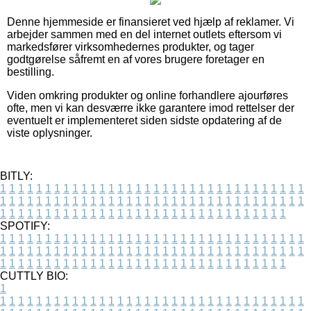
Denne hjemmeside er finansieret ved hjælp af reklamer. Vi
arbejder sammen med en del internet outlets eftersom vi
markedsfører virksomhedernes produkter, og tager
godtgørelse såfremt en af vores brugere foretager en
bestilling.
Viden omkring produkter og online forhandlere ajourføres
ofte, men vi kan desværre ikke garantere imod rettelser der
eventuelt er implementeret siden sidste opdatering af de
viste oplysninger.
BITLY:
1
1
1
1
1
1
1
1
1
1
1
1
1
1
1
1
1
1
1
1
1
1
1
1
1
1
1
1
1
1
1
1
1
1
1
1
1
1
1
1
1
1
1
1
1
1
1
1
1
1
1
1
1
1
1
1
1
1
1
1
1
1
1
1
1
1
1
1
1
1
1
1
1
1
1
1
1
1
1
1
1
1
1
1
1
1
1
1
1
1
1
1
1
1
1
1
1
1
1
1
SPOTIFY:
1
1
1
1
1
1
1
1
1
1
1
1
1
1
1
1
1
1
1
1
1
1
1
1
1
1
1
1
1
1
1
1
1
1
1
1
1
1
1
1
1
1
1
1
1
1
1
1
1
1
1
1
1
1
1
1
1
1
1
1
1
1
1
1
1
1
1
1
1
1
1
1
1
1
1
1
1
1
1
1
1
1
1
1
1
1
1
1
1
1
1
1
1
1
1
1
1
1
1
1
CUTTLY BIO:
1
1
1
1
1
1
1
1
1
1
1
1
1
1
1
1
1
1
1
1
1
1
1
1
1
1
1
1
1
1
1
1
1
1
1