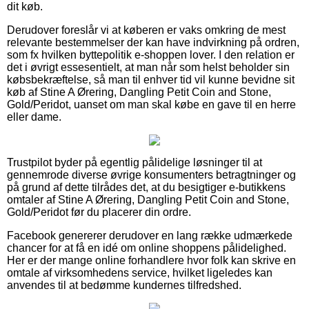
dit køb.
Derudover foreslår vi at køberen er vaks omkring de mest
relevante bestemmelser der kan have indvirkning på ordren,
som fx hvilken byttepolitik e-shoppen lover. I den relation er
det i øvrigt essesentielt, at man når som helst beholder sin
købsbekræftelse, så man til enhver tid vil kunne bevidne sit
køb af Stine A Ørering, Dangling Petit Coin and Stone,
Gold/Peridot, uanset om man skal købe en gave til en herre
eller dame.
Trustpilot byder på egentlig pålidelige løsninger til at
gennemrode diverse øvrige konsumenters betragtninger og
på grund af dette tilrådes det, at du besigtiger e-butikkens
omtaler af Stine A Ørering, Dangling Petit Coin and Stone,
Gold/Peridot før du placerer din ordre.
Facebook genererer derudover en lang række udmærkede
chancer for at få en idé om online shoppens pålidelighed.
Her er der mange online forhandlere hvor folk kan skrive en
omtale af virksomhedens service, hvilket ligeledes kan
anvendes til at bedømme kundernes tilfredshed.