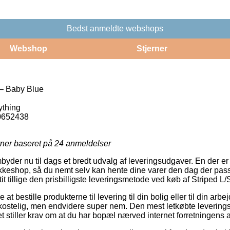
Bedst anmeldte webshops
Webshop
Stjerner
 – Baby Blue
ything
0652438
rner baseret på
24
anmeldelser
mbyder nu til dags et bredt udvalg af leveringsudgaver. En der er
pakkeshop, så du nemt selv kan hente dine varer den dag der pas
mt tit tillige den prisbilligste leveringsmetode ved køb af Striped
t bestille produkterne til levering til din bolig eller til din ar
ostelig, men endvidere super nem. Den mest letkøbte leverings
et stiller krav om at du har bopæl nærved internet forretningens 