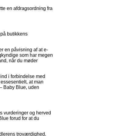
tte en afdragsordning fra
 på butikkens
r en påvisning af at e-
 sagkyndige som har megen
ånd, når du møder
 ind i forbindelse med
t essesentielt, at man
 – Baby Blue, uden
res vurderinger og herved
lue forud for at du
ndlerens troværdighed.