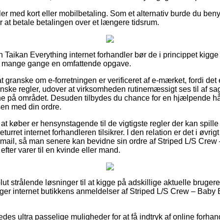
ler med kort eller mobilbetaling. Som et alternativ burde du beny
er at betale betalingen over et længere tidsrum.
 Taikan Everything internet forhandler bør de i princippet kigge
et mange gange en omfattende opgave.
granske om e-forretningen er verificeret af e-mærket, fordi det e
e danske regler, udover at virksomheden rutinemæssigt ses til af
 på området. Desuden tilbydes du chance for en hjælpende h
sen med din ordre.
 at køber er hensynstagende til de vigtigste regler der kan spille
turret internet forhandleren tilsikrer. I den relation er det i øvrig
mail, så man senere kan bevidne sin ordre af Striped L/S Crew
fter varer til en kvinde eller mand.
lut strålende løsninger til at kigge på adskillige aktuelle bruge
øger internet butikkens anmeldelser af Striped L/S Crew – Baby B
des ultra passelige muligheder for at få indtryk af online forha