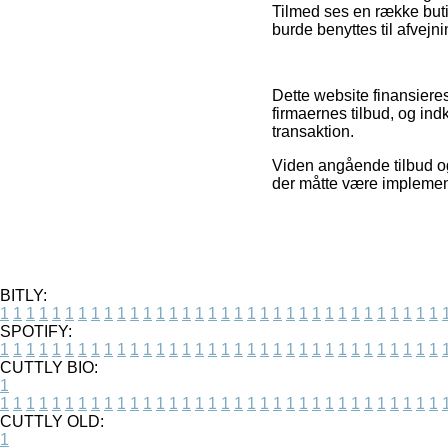
Tilmed ses en række butik
burde benyttes til afvejn
Dette website finansiere
firmaernes tilbud, og in
transaktion.
Viden angående tilbud og 
der måtte være implemente
BITLY:
1
1
1
1
1
1
1
1
1
1
1
1
1
1
1
1
1
1
1
1
1
1
1
1
1
1
1
1
1
1
1
1
1
1
SPOTIFY:
1
1
1
1
1
1
1
1
1
1
1
1
1
1
1
1
1
1
1
1
1
1
1
1
1
1
1
1
1
1
1
1
1
1
CUTTLY BIO:
1
1
1
1
1
1
1
1
1
1
1
1
1
1
1
1
1
1
1
1
1
1
1
1
1
1
1
1
1
1
1
1
1
1
1
CUTTLY OLD:
1