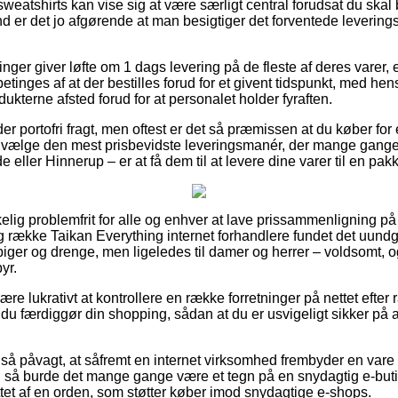
weatshirts kan vise sig at være særligt central forudsat du ska
rund er det jo afgørende at man besigtiger det forventede levering
ninger giver løfte om 1 dags levering på de fleste af deres varer
inges af at der bestilles forud for et givent tidspunkt, med hens
dukterne afsted forud for at personalet holder fyraften.
der portofri fragt, men oftest er det så præmissen at du køber for 
ælge den mest prisbevidste leveringsmanér, der mange gange
 eller Hinnerup – er at få dem til at levere dine varer til en pa
kelig problemfrit for alle og enhver at lave prissammenligning på 
ng række Taikan Everything internet forhandlere fundet det uundg
l piger og drenge, men ligeledes til damer og herrer – voldsomt
yr.
være lukrativt at kontrollere en række forretninger på nettet efter
u færdiggør din shopping, sådan at du er usvigeligt sikker på
så påvagt, at såfremt en internet virksomhed frembyder en vare ti
v, så burde det mange gange være et tegn på en snydagtig e-but
tet af en orden, som støtter køber imod snydagtige e-shops.