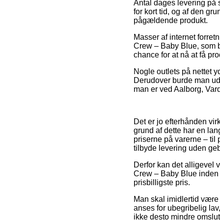
Antal dages levering på s
for kort tid, og af den g
pågældende produkt.
Masser af internet forret
Crew – Baby Blue, som bet
chance for at nå at få pro
Nogle outlets på nettet y
Derudover burde man udv
man er ved Aalborg, Varde
Det er jo efterhånden vir
grund af dette har en la
priserne på varerne – ti
tilbyde levering uden geb
Derfor kan det alligevel 
Crew – Baby Blue inden d
prisbilligste pris.
Man skal imidlertid være 
anses for ubegribelig la
ikke desto mindre omslut