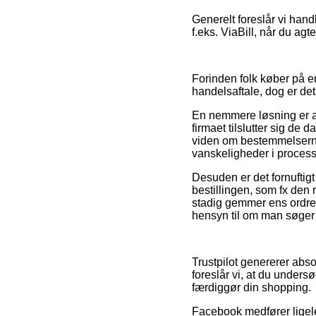
Generelt foreslår vi hand
f.eks. ViaBill, når du agt
Forinden folk køber på en
handelsaftale, dog er d
En nemmere løsning er at 
firmaet tilslutter sig d
viden om bestemmelserne
vanskeligheder i proces
Desuden er det fornuftigt
bestillingen, som fx den re
stadig gemmer ens ordre
hensyn til om man søger e
Trustpilot genererer abso
foreslår vi, at du unders
færdiggør din shopping.
Facebook medfører ligele