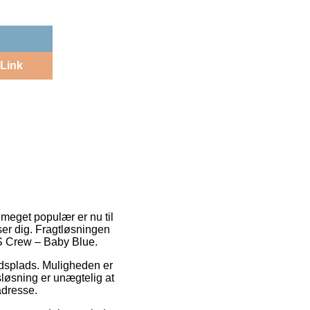
Link
 meget populær er nu til
ser dig. Fragtløsningen
 L/S Crew – Baby Blue.
bejdsplads. Muligheden er
løsning er unægtelig at
adresse.