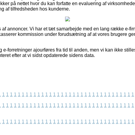
ker på nettet hvor du kan forfatte en evaluering af virksomheden
ing af tilfredsheden hos kunderne.
s af annoncer. Vi har et tæt samarbejde med en lang række e-firm
dkasserer kommission under forudsætning af at vores brugere g
e-forretninger ajourføres fra tid til anden, men vi kan ikke still
ret efter at vi sidst opdaterede sidens data.
1
1
1
1
1
1
1
1
1
1
1
1
1
1
1
1
1
1
1
1
1
1
1
1
1
1
1
1
1
1
1
1
1
1
1
1
1
1
1
1
1
1
1
1
1
1
1
1
1
1
1
1
1
1
1
1
1
1
1
1
1
1
1
1
1
1
1
1
1
1
1
1
1
1
1
1
1
1
1
1
1
1
1
1
1
1
1
1
1
1
1
1
1
1
1
1
1
1
1
1
1
1
1
1
1