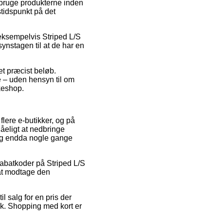
l bruge produkterne inden
stidspunkt på det
, eksempelvis Striped L/S
ynstagen til at de har en
et præcist beløb.
 – uden hensyn til om
kkeshop.
flere e-butikker, og på
åeligt at nedbringe
, og endda nogle gange
 rabatkoder på Striped L/S
 at modtage den
l salg for en pris der
ik. Shopping med kort er