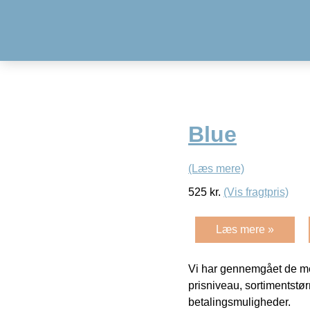
Blue
(Læs mere)
525
kr.
(Vis fragtpris)
Læs mere »
Vi har gennemgået de mes
prisniveau, sortimentstø
betalingsmuligheder.