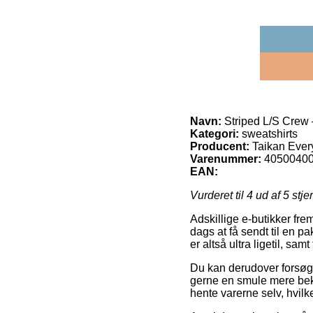
Navn:
Striped L/S Crew
Kategori:
sweatshirts
Producent:
Taikan Ever
Varenummer:
4050040
EAN:
Vurderet til
4
ud af 5 stje
Adskillige e-butikker fre
dags at få sendt til en 
er altså ultra ligetil, sa
Du kan derudover forsøge a
gerne en smule mere bek
hente varerne selv, hvilk