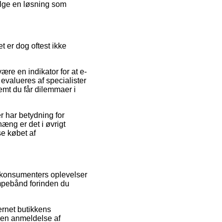
ælge en løsning som
t er dog oftest ikke
være en indikator for at e-
evalueres af specialister
emt du får dilemmaer i
r har betydning for
æng er det i øvrigt
e købet af
e konsumenters oplevelser
ømpebånd forinden du
ernet butikkens
e en anmeldelse af