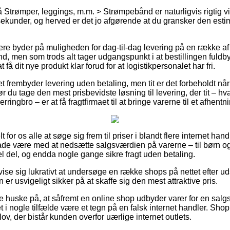
trømper, leggings, m.m. > Strømpebånd er naturligvis rigtig vital
ekunder, og herved er det jo afgørende at du gransker den est
lere byder på muligheden for dag-til-dag levering på en række af
 men som trods alt tager udgangspunkt i at bestillingen fuldbyrd
 få dit nye produkt klar forud for at logistikpersonalet har fri.
ttet frembyder levering uden betaling, men tit er det forbeholdt nå
du tage den mest prisbevidste løsning til levering, der tit – h
ringbro – er at få fragtfirmaet til at bringe varerne til et afhentn
for os alle at søge sig frem til priser i blandt flere internet hand
lade være med at nedsætte salgsværdien på varerne – til børn og
 del, og endda nogle gange sikre fragt uden betaling.
d vise sig lukrativt at undersøge en række shops på nettet efter
er usvigeligt sikker på at skaffe sig den mest attraktive pris.
e huske på, at såfremt en online shop udbyder varer for en salgs
i nogle tilfælde være et tegn på en falsk internet handler. Sho
lov, der bistår kunden overfor uærlige internet outlets.