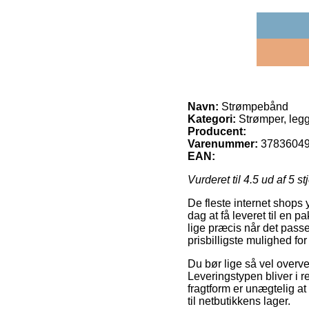
Navn:
Strømpebånd
Kategori:
Strømper, leg
Producent:
Varenummer:
3783604
EAN:
Vurderet til
4.5
ud af 5 st
De fleste internet shops y
dag at få leveret til en 
lige præcis når det passe
prisbilligste mulighed fo
Du bør lige så vel overve
Leveringstypen bliver i r
fragtform er unægtelig a
til netbutikkens lager.