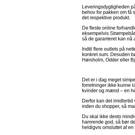
Leveringsdygtigheden på S
behov for pakken om få s
det respektive produkt.
De fleste online forhand
eksempelvis Strømpebånd,
så de garanteret kan nå at
Indtil flere outlets på ne
konkret sum. Desuden bør 
Hørsholm, Odder eller Bjer
Det er i dag meget simpelt 
forretninger ikke kunne 
kvinder og mænd – en hel
Derfor kan det imidlerti
inden du shopper, så man 
Du skal ikke desto mindr
hamrende god, så bør det 
heldigvis omsluttet af en 