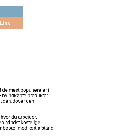
Link
af de mest populære er i
 de nyindkøbte produkter
est derudover den
 hvor du arbejder.
Den mindst kostelige
ar bopæl med kort afstand