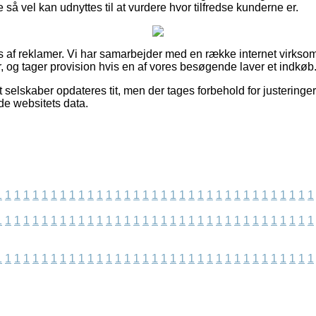
så vel kan udnyttes til at vurdere hvor tilfredse kunderne er.
 af reklamer. Vi har samarbejder med en række internet virkso
, og tager provision hvis en af vores besøgende laver et indkøb
 selskaber opdateres tit, men der tages forbehold for justeringer
de websitets data.
1
1
1
1
1
1
1
1
1
1
1
1
1
1
1
1
1
1
1
1
1
1
1
1
1
1
1
1
1
1
1
1
1
1
1
1
1
1
1
1
1
1
1
1
1
1
1
1
1
1
1
1
1
1
1
1
1
1
1
1
1
1
1
1
1
1
1
1
1
1
1
1
1
1
1
1
1
1
1
1
1
1
1
1
1
1
1
1
1
1
1
1
1
1
1
1
1
1
1
1
1
1
1
1
1