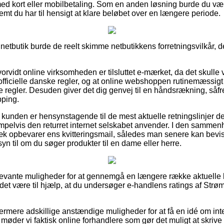
 med kort eller mobilbetaling. Som en anden løsning burde du v
emt du har til hensigt at klare beløbet over en længere periode.
 netbutik burde de reelt skimme netbutikkens forretningsvilkår, de
vorvidt online virksomheden er tilsluttet e-mærket, da det skulle 
fficielle danske regler, og at online webshoppen rutinemæssigt 
e regler. Desuden giver det dig genvej til en håndsrækning, såfr
pping.
 kunden er hensynstagende til de mest aktuelle retningslinjer de
pelvis den returret internet selskabet anvender. I den sammenh
æk opbevarer ens kvitteringsmail, således man senere kan bevis
 til om du søger produkter til en dame eller herre.
id relevante muligheder for at gennemgå en længere række aktuell
 det være til hjælp, at du undersøger e-handlens ratings af Str
rmere adskillige anstændige muligheder for at få en idé om int
møder vi faktisk online forhandlere som gør det muligt at skriv