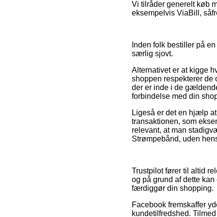
Vi tilråder generelt køb
eksempelvis ViaBill, såfr
Inden folk bestiller på en
særlig sjovt.
Alternativet er at kigge h
shoppen respekterer de o
der er inde i de gældend
forbindelse med din sho
Ligeså er det en hjælp at
transaktionen, som eksem
relevant, at man stadigv
Strømpebånd, uden hensyn
Trustpilot fører til alt
og på grund af dette kan
færdiggør din shopping.
Facebook fremskaffer yde
kundetilfredshed. Tilmed 