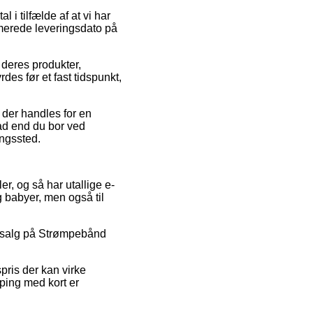
 i tilfælde af at vi har
imerede leveringsdato på
 deres produkter,
es før et fast tidspunkt,
r der handles for en
vad end du bor ved
ingssted.
ler, og så har utallige e-
 babyer, men også til
 udsalg på Strømpebånd
pris der kan virke
pping med kort er