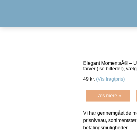
Elegant MomentsÂ® – USA.
farver ( se billeder), v
49
kr.
(Vis fragtpris)
Læs mere »
Vi har gennemgået de mes
prisniveau, sortimentstø
betalingsmuligheder.