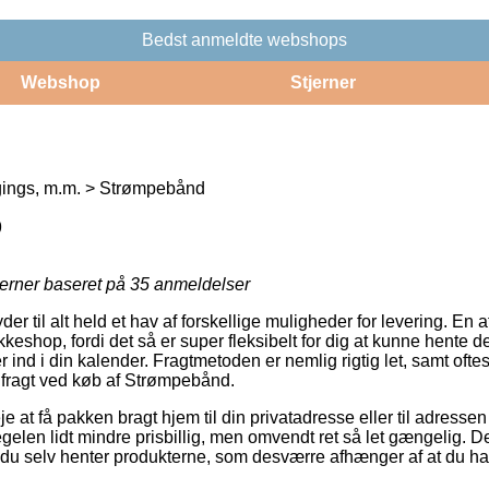
Bedst anmeldte webshops
Webshop
Stjerner
gings, m.m. > Strømpebånd
9
jerner baseret på
35
anmeldelser
der til alt held et hav af forskellige muligheder for levering. En 
pakkeshop, fordi det så er super fleksibelt for dig at kunne hente
r ind i din kalender. Fragtmetoden er nemlig rigtig let, samt oft
r fragt ved køb af Strømpebånd.
je at få pakken bragt hjem til din privatadresse eller til adressen
egelen lidt mindre prisbillig, men omvendt ret så let gængelig. 
t du selv henter produkterne, som desværre afhænger af at du h