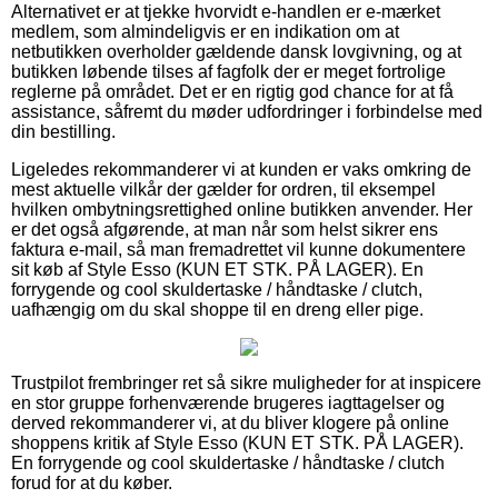
Alternativet er at tjekke hvorvidt e-handlen er e-mærket
medlem, som almindeligvis er en indikation om at
netbutikken overholder gældende dansk lovgivning, og at
butikken løbende tilses af fagfolk der er meget fortrolige
reglerne på området. Det er en rigtig god chance for at få
assistance, såfremt du møder udfordringer i forbindelse med
din bestilling.
Ligeledes rekommanderer vi at kunden er vaks omkring de
mest aktuelle vilkår der gælder for ordren, til eksempel
hvilken ombytningsrettighed online butikken anvender. Her
er det også afgørende, at man når som helst sikrer ens
faktura e-mail, så man fremadrettet vil kunne dokumentere
sit køb af Style Esso (KUN ET STK. PÅ LAGER). En
forrygende og cool skuldertaske / håndtaske / clutch,
uafhængig om du skal shoppe til en dreng eller pige.
Trustpilot frembringer ret så sikre muligheder for at inspicere
en stor gruppe forhenværende brugeres iagttagelser og
derved rekommanderer vi, at du bliver klogere på online
shoppens kritik af Style Esso (KUN ET STK. PÅ LAGER).
En forrygende og cool skuldertaske / håndtaske / clutch
forud for at du køber.