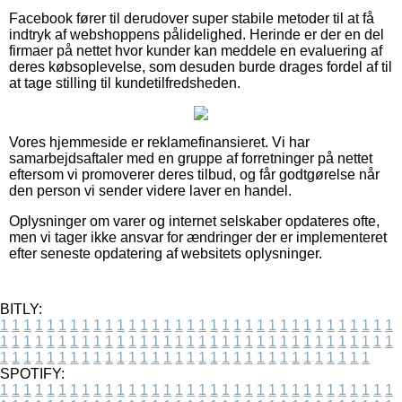
Facebook fører til derudover super stabile metoder til at få
indtryk af webshoppens pålidelighed. Herinde er der en del
firmaer på nettet hvor kunder kan meddele en evaluering af
deres købsoplevelse, som desuden burde drages fordel af til
at tage stilling til kundetilfredsheden.
Vores hjemmeside er reklamefinansieret. Vi har
samarbejdsaftaler med en gruppe af forretninger på nettet
eftersom vi promoverer deres tilbud, og får godtgørelse når
den person vi sender videre laver en handel.
Oplysninger om varer og internet selskaber opdateres ofte,
men vi tager ikke ansvar for ændringer der er implementeret
efter seneste opdatering af websitets oplysninger.
BITLY:
1
1
1
1
1
1
1
1
1
1
1
1
1
1
1
1
1
1
1
1
1
1
1
1
1
1
1
1
1
1
1
1
1
1
1
1
1
1
1
1
1
1
1
1
1
1
1
1
1
1
1
1
1
1
1
1
1
1
1
1
1
1
1
1
1
1
1
1
1
1
1
1
1
1
1
1
1
1
1
1
1
1
1
1
1
1
1
1
1
1
1
1
1
1
1
1
1
1
1
1
SPOTIFY:
1
1
1
1
1
1
1
1
1
1
1
1
1
1
1
1
1
1
1
1
1
1
1
1
1
1
1
1
1
1
1
1
1
1