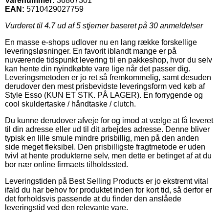
Varenummer:
36867301
EAN:
5710429027759
Vurderet til
4.7
ud af 5 stjerner baseret på
30
anmeldelser
En masse e-shops udlover nu en lang række forskellige
leveringsløsninger. En favorit iblandt mange er på
nuværende tidspunkt levering til en pakkeshop, hvor du selv
kan hente din nyindkøbte vare lige når det passer dig.
Leveringsmetoden er jo ret så fremkommelig, samt desuden
derudover den mest prisbevidste leveringsform ved køb af
Style Esso (KUN ET STK. PÅ LAGER). En forrygende og
cool skuldertaske / håndtaske / clutch.
Du kunne derudover afveje for og imod at vælge at få leveret
til din adresse eller ud til dit arbejdes adresse. Denne bliver
typisk en lille smule mindre prisbillig, men på den anden
side meget fleksibel. Den prisbilligste fragtmetode er uden
tvivl at hente produkterne selv, men dette er betinget af at du
bor nær online firmaets tilholdssted.
Leveringstiden på Best Selling Products er jo ekstremt vital
ifald du har behov for produktet inden for kort tid, så derfor er
det forholdsvis passende at du finder den anslåede
leveringstid ved den relevante vare.