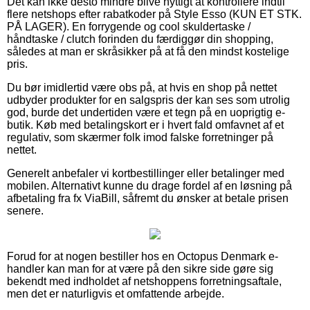
Det kan ikke desto mindre blive nyttigt at kontrollere indtil
flere netshops efter rabatkoder på Style Esso (KUN ET STK.
PÅ LAGER). En forrygende og cool skuldertaske /
håndtaske / clutch forinden du færdiggør din shopping,
således at man er skråsikker på at få den mindst kostelige
pris.
Du bør imidlertid være obs på, at hvis en shop på nettet
udbyder produkter for en salgspris der kan ses som utrolig
god, burde det undertiden være et tegn på en uoprigtig e-
butik. Køb med betalingskort er i hvert fald omfavnet af et
regulativ, som skærmer folk imod falske forretninger på
nettet.
Generelt anbefaler vi kortbestillinger eller betalinger med
mobilen. Alternativt kunne du drage fordel af en løsning på
afbetaling fra fx ViaBill, såfremt du ønsker at betale prisen
senere.
Forud for at nogen bestiller hos en Octopus Denmark e-
handler kan man for at være på den sikre side gøre sig
bekendt med indholdet af netshoppens forretningsaftale,
men det er naturligvis et omfattende arbejde.