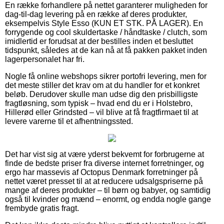
En række forhandlere på nettet garanterer muligheden for
dag-til-dag levering på en række af deres produkter,
eksempelvis Style Esso (KUN ET STK. PÅ LAGER). En
forrygende og cool skuldertaske / håndtaske / clutch, som
imidlertid er forudsat at der bestilles inden et besluttet
tidspunkt, således at de kan nå at få pakken pakket inden
lagerpersonalet har fri.
Nogle få online webshops sikrer portofri levering, men for
det meste stiller det krav om at du handler for et konkret
beløb. Derudover skulle man udse dig den prisbilligste
fragtløsning, som typisk – hvad end du er i Holstebro,
Hillerød eller Grindsted – vil blive at få fragtfirmaet til at
levere varerne til et afhentningssted.
Det har vist sig at være yderst bekvemt for forbrugerne at
finde de bedste priser fra diverse internet forretninger, og
ergo har massevis af Octopus Denmark forretninger på
nettet været presset til at at reducere udsalgspriserne på
mange af deres produkter – til børn og babyer, og samtidig
også til kvinder og mænd – enormt, og endda nogle gange
frembyde gratis fragt.