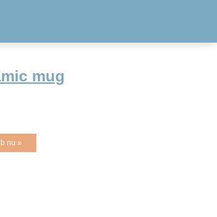
amic mug
b nu »