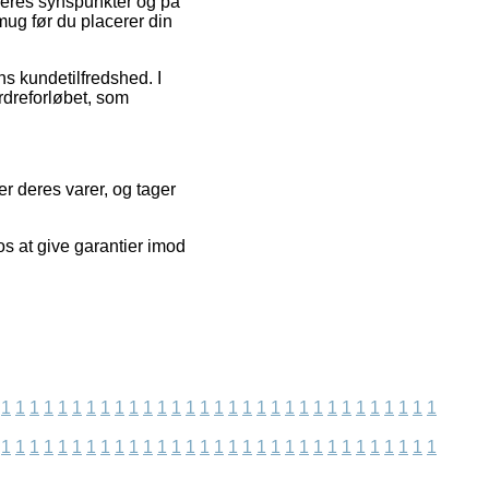
ugeres synspunkter og på
mug før du placerer din
ns kundetilfredshed. I
rdreforløbet, som
r deres varer, og tager
os at give garantier imod
1
1
1
1
1
1
1
1
1
1
1
1
1
1
1
1
1
1
1
1
1
1
1
1
1
1
1
1
1
1
1
1
1
1
1
1
1
1
1
1
1
1
1
1
1
1
1
1
1
1
1
1
1
1
1
1
1
1
1
1
1
1