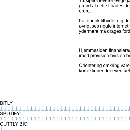
Trustpilot leverer evigt
grund af dette tilrådes d
ordre.
Facebook tilbyder dig der
øvrigt ses nogle internet
ydermere må drages forde
Hjemmesiden finansieres 
imod provision hvis en b
Orientering omkring varer
korrektioner der eventuel
BITLY:
1
1
1
1
1
1
1
1
1
1
1
1
1
1
1
1
1
1
1
1
1
1
1
1
1
1
1
1
1
1
1
1
1
1
SPOTIFY:
1
1
1
1
1
1
1
1
1
1
1
1
1
1
1
1
1
1
1
1
1
1
1
1
1
1
1
1
1
1
1
1
1
1
CUTTLY BIO:
1