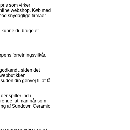
pris som virker
 online webshop. Køb med
mod snydagtige firmaer
d kunne du bruge et
pens forretningsvilkår,
godkendt, siden det
at webbutikken
den din genvej til at få
r spiller ind i
gørende, at man når som
lling af Sundown Ceramic