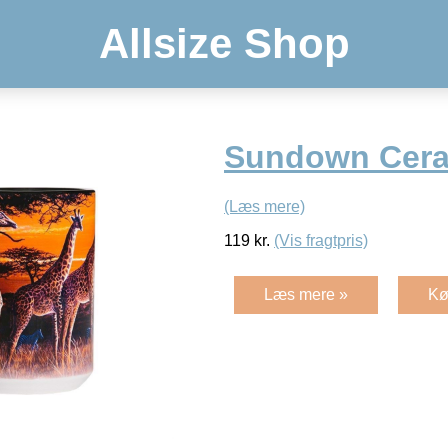
Allsize Shop
Sundown Cer
(Læs mere)
119
kr.
(Vis fragtpris)
Læs mere »
Kø