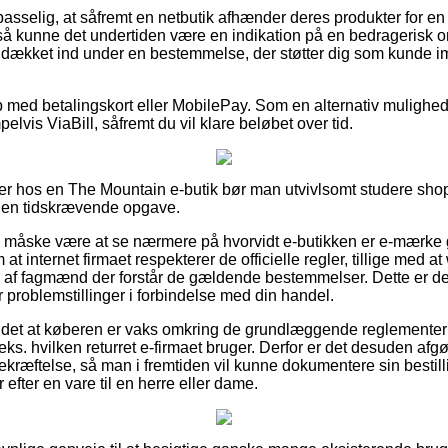
selig, at såfremt en netbutik afhænder deres produkter for en 
 så kunne det undertiden være en indikation på en bedragerisk
e dækket ind under en bestemmelse, der støtter dig som kunde i
b med betalingskort eller MobilePay. Som en alternativ mulighe
lvis ViaBill, såfremt du vil klare beløbet over tid.
er hos en The Mountain e-butik bør man utvivlsomt studere shop
s en tidskrævende opgave.
e måske være at se nærmere på hvorvidt e-butikken er e-mærke 
at internet firmaet respekterer de officielle regler, tillige med 
af fagmænd der forstår de gældende bestemmelser. Dette er desu
 problemstillinger i forbindelse med din handel.
det at køberen er vaks omkring de grundlæggende reglementer de
eks. hvilken returret e-firmaet bruger. Derfor er det desuden af
kræftelse, så man i fremtiden vil kunne dokumentere sin besti
fter en vare til en herre eller dame.