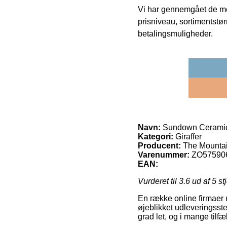
Vi har gennemgået de mes
prisniveau, sortimentstø
betalingsmuligheder.
Navn:
Sundown Cerami
Kategori:
Giraffer
Producent:
The Mounta
Varenummer:
ZO57590
EAN:
Vurderet til
3.6
ud af 5 st
En række online firmaer u
øjeblikket udleveringsste
grad let, og i mange til