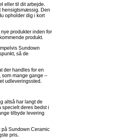
eller til dit arbejde.
et hensigtsmæssig. Den
u opholder dig i kort
 nye produkter inden for
vedkommende produkt.
ksempelvis Sundown
spunkt, så de
at der handles for en
on, som mange gange –
 et udleveringssted.
og altså har langt de
 specielt deres bedst i
ange tilbyde levering
rabat på Sundown Ceramic
ste pris.