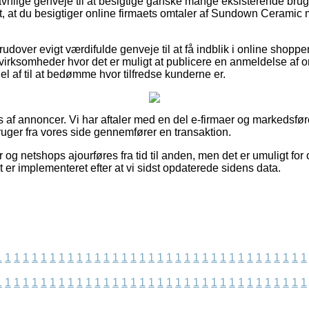
 gavnlige genveje til at besigtige ganske mange eksisterende br
et, at du besigtiger online firmaets omtaler af Sundown Ceramic 
udover evigt værdifulde genveje til at få indblik i online shoppe
 virksomheder hvor det er muligt at publicere en anmeldelse af o
l af til at bedømme hvor tilfredse kunderne er.
af annoncer. Vi har aftaler med en del e-firmaer og markedsføre
ruger fra vores side gennemfører en transaktion.
 og netshops ajourføres fra tid til anden, men det er umuligt for 
t er implementeret efter at vi sidst opdaterede sidens data.
1
1
1
1
1
1
1
1
1
1
1
1
1
1
1
1
1
1
1
1
1
1
1
1
1
1
1
1
1
1
1
1
1
1
1
1
1
1
1
1
1
1
1
1
1
1
1
1
1
1
1
1
1
1
1
1
1
1
1
1
1
1
1
1
1
1
1
1
1
1