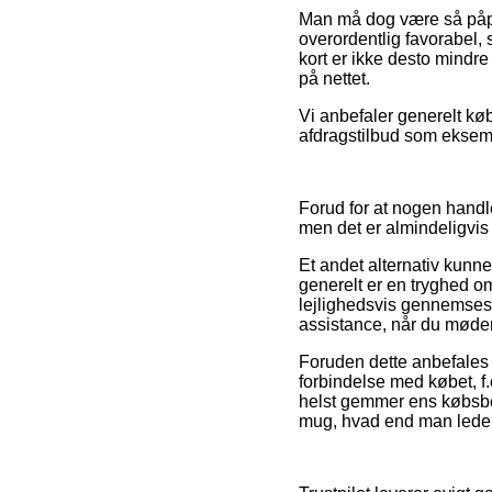
Man må dog være så påpas
overordentlig favorabel,
kort er ikke desto mindr
på nettet.
Vi anbefaler generelt kø
afdragstilbud som eksempe
Forud for at nogen handl
men det er almindeligvi
Et andet alternativ kunn
generelt er en tryghed om 
lejlighedsvis gennemses 
assistance, når du møder
Foruden dette anbefales 
forbindelse med købet, f.
helst gemmer ens købsbe
mug, hvad end man leder e