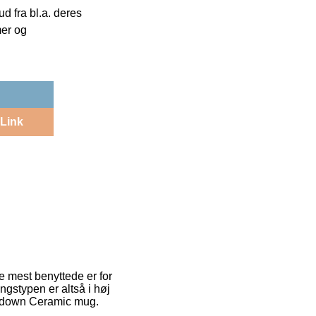
 fra bl.a. deres
mer og
Link
e mest benyttede er for
ngstypen er altså i høj
Sundown Ceramic mug.