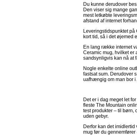
Du kunne derudover beslutt
Den viser sig mange gan
mest letkøbte leveringsmo
afstand af internet forha
Leveringstidspunktet på G
kort tid, så i det øjemed
En lang række internet 
Ceramic mug, hvilket er 
sandsynligvis kan nå at f
Nogle enkelte online outl
fastsat sum. Derudover s
uafhængig om man bor i Aa
Det er i dag meget let for
fleste The Mountain onli
test produkter – til børn
uden gebyr.
Derfor kan det imidlertid
mug før du gennemfører din