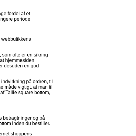
ge fordel af et
længere periode.
e webbutikkens
, som ofte er en sikring
t at hjemmesiden
e er desuden en god
ndvirkning på ordren, til
 måde vigtigt, at man til
af Tallie square bottom,
s betragtninger og på
ttom inden du bestiller.
ternet shoppens