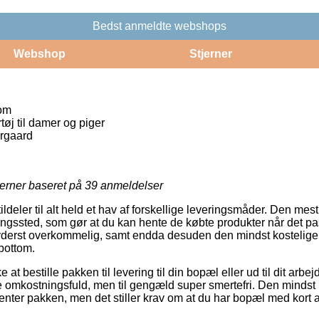
Bedst anmeldte webshops
Webshop
Stjerner
tom
j til damer og piger
rgaard
jerner baseret på
39
anmeldelser
tildeler til alt held et hav af forskellige leveringsmåder. Den mes
veringssted, som gør at du kan hente de købte produkter når det pa
yderst overkommelig, samt endda desuden den mindst kostelige 
bottom.
at bestille pakken til levering til din bopæl eller ud til dit arb
e omkostningsfuld, men til gengæld super smertefri. Den mindst k
enter pakken, men det stiller krav om at du har bopæl med kort af