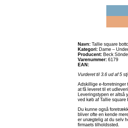
Navn:
Tallie square bot
Kategori:
Dame – Undertø
Producent:
Beck Sönde
Varenummer:
6179
EAN:
Vurderet til
3.6
ud af 5 st
Adskillige e-forretninger 
at få leveret til et udle
Leveringstypen er altså 
ved køb af Tallie square 
Du kunne også foretrække 
bliver ofte en kende mer
er unægtelig at du selv h
firmaets tilholdssted.