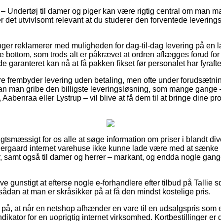
 Undertøj til damer og piger kan være rigtig central om man m
er det utvivlsomt relevant at du studerer den forventede levering
nger reklamerer med muligheden for dag-til-dag levering på en
 bottom, som trods alt er påkrævet at ordren aflægges forud for 
e garanteret kan nå at få pakken fikset før personalet har fyraft
re frembyder levering uden betaling, men ofte under forudsætning
t kan man gribe den billigste leveringsløsning, som mange gang
Aabenraa eller Lystrup – vil blive at få dem til at bringe dine prod
igtsmæssigt for os alle at søge information om priser i blandt div
dergaard internet varehuse ikke kunne lade være med at sænke 
er, samt også til damer og herrer – markant, og endda nogle gan
ive gunstigt at efterse nogle e-forhandlere efter tilbud på Tallie
ådan at man er skråsikker på at få den mindst kostelige pris.
 på, at når en netshop afhænder en vare til en udsalgspris som 
ndikator for en uoprigtig internet virksomhed. Kortbestillinger e