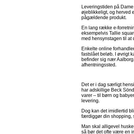
Leveringstiden på Dame –
øjeblikkeligt, og herved 
pågældende produkt.
En lang række e-forretni
eksempelvis Tallie square
med hensynstagen til at d
Enkelte online forhandle
fastslået beløb. I øvrig
befinder sig nær Aalborg, 
afhentningssted.
Det er i dag særligt hens
har adskillige Beck Sön
varer – til børn og baby
levering.
Dog kan det imidlertid bl
færdiggør din shopping, s
Man skal alligevel huske
så bør det ofte være en i