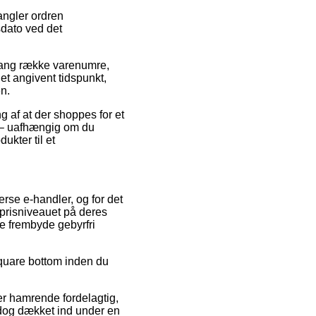
angler ordren
sdato ved det
 lang række varenumre,
et angivent tidspunkt,
en.
 af at der shoppes for et
e – uafhængig om du
ukter til et
erse e-handler, og for det
prisniveauet på deres
ge frembyde gebyrfri
 square bottom inden du
er hamrende fordelagtig,
r dog dækket ind under en