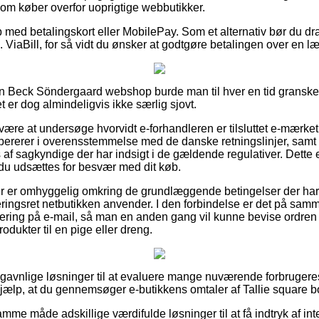
som køber overfor uoprigtige webbutikker.
 med betalingskort eller MobilePay. Som et alternativ bør du dra
ks. ViaBill, for så vidt du ønsker at godtgøre betalingen over en 
en Beck Söndergaard webshop burde man til hver en tid gransk
t er dog almindeligvis ikke særlig sjovt.
n være at undersøge hvorvidt e-forhandleren er tilsluttet e-mærket
opererer i overensstemmelse med de danske retningslinjer, sam
s af sagkyndige der har indsigt i de gældende regulativer. Dett
d du udsættes for besvær med dit køb.
ber er omhyggelig omkring de grundlæggende betingelser der har i
ringsret netbutikken anvender. I den forbindelse er det på samme
ttering på e-mail, så man en anden gang vil kunne bevise ordren 
odukter til en pige eller dreng.
id gavnlige løsninger til at evaluere mange nuværende forbrugere
hjælp, at du gennemsøger e-butikkens omtaler af Tallie square bo
mme måde adskillige værdifulde løsninger til at få indtryk af in