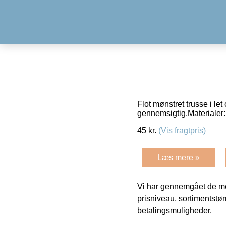
Flot mønstret trusse i le
gennemsigtig.Materiale
45
kr.
(Vis fragtpris)
Læs mere »
Vi har gennemgået de mes
prisniveau, sortimentstø
betalingsmuligheder.