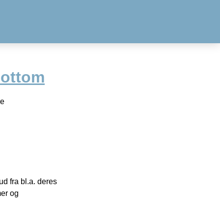
bottom
re
 fra bl.a. deres
mer og