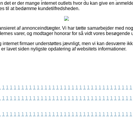
n det er der mange internet outlets hvor du kan give en anmeldel
es til at bedømme kundetilfredsheden.
nsieret af annonceindtægter. Vi har tætte samarbejder med nog
ernes varer, og modtager honorar for så vidt vores besøgende u
g internet firmaer understøttes jævnligt, men vi kan desværre ik
 er lavet siden nyligste opdatering af websitets informationer.
1
1
1
1
1
1
1
1
1
1
1
1
1
1
1
1
1
1
1
1
1
1
1
1
1
1
1
1
1
1
1
1
1
1
1
1
1
1
1
1
1
1
1
1
1
1
1
1
1
1
1
1
1
1
1
1
1
1
1
1
1
1
1
1
1
1
1
1
1
1
1
1
1
1
1
1
1
1
1
1
1
1
1
1
1
1
1
1
1
1
1
1
1
1
1
1
1
1
1
1
1
1
1
1
1