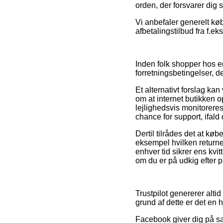
orden, der forsvarer dig 
Vi anbefaler generelt køb
afbetalingstilbud fra f.e
Inden folk shopper hos 
forretningsbetingelser, de
Et alternativt forslag ka
om at internet butikken 
lejlighedsvis monitorere
chance for support, ifal
Dertil tilrådes det at kø
eksempel hvilken returne
enhver tid sikrer ens kvi
om du er på udkig efter pr
Trustpilot genererer alt
grund af dette er det en 
Facebook giver dig på sa