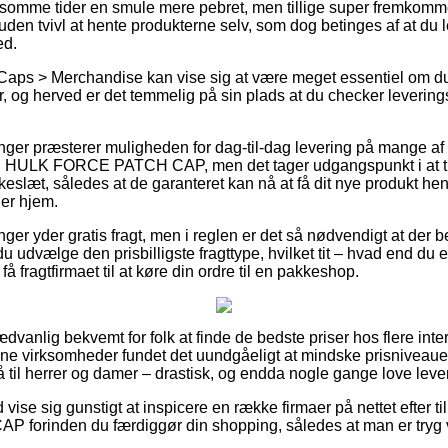
 somme tider en smule mere pebret, men tillige super fremkomm
uden tvivl at hente produkterne selv, som dog betinges af at du 
ed.
Caps > Merchandise kan vise sig at være meget essentiel om du
, og herved er det temmelig på sin plads at du checker levering
inger præsterer muligheden for dag-til-dag levering på mange af 
ULK FORCE PATCH CAP, men det tager udgangspunkt i at tra
kkeslæt, således at de garanteret kan nå at få dit nye produkt hen 
er hjem.
nger yder gratis fragt, men i reglen er det så nødvendigt at der be
du udvælge den prisbilligste fragttype, hvilket tit – hvad end d
 få fragtfirmaet til at køre din ordre til en pakkeshop.
dvanlig bekvemt for folk at finde de bedste priser hos flere inte
ine virksomheder fundet det uundgåeligt at mindske prisniveauet 
å til herrer og damer – drastisk, og endda nogle gange love lev
id vise sig gunstigt at inspicere en række firmaer på nettet efte
rinden du færdiggør din shopping, således at man er tryg ve