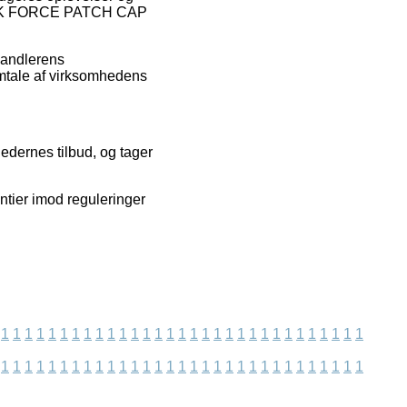
 HULK FORCE PATCH CAP
handlerens
omtale af virksomhedens
edernes tilbud, og tager
ntier imod reguleringer
1
1
1
1
1
1
1
1
1
1
1
1
1
1
1
1
1
1
1
1
1
1
1
1
1
1
1
1
1
1
1
1
1
1
1
1
1
1
1
1
1
1
1
1
1
1
1
1
1
1
1
1
1
1
1
1
1
1
1
1
1
1