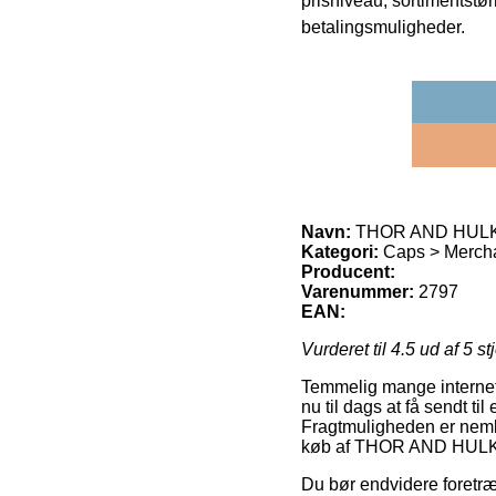
prisniveau, sortimentstø
betalingsmuligheder.
Navn:
THOR AND HUL
Kategori:
Caps > Merch
Producent:
Varenummer:
2797
EAN:
Vurderet til
4.5
ud af 5 st
Temmelig mange internet 
nu til dags at få sendt ti
Fragtmuligheden er neml
køb af THOR AND HUL
Du bør endvidere foretrækk