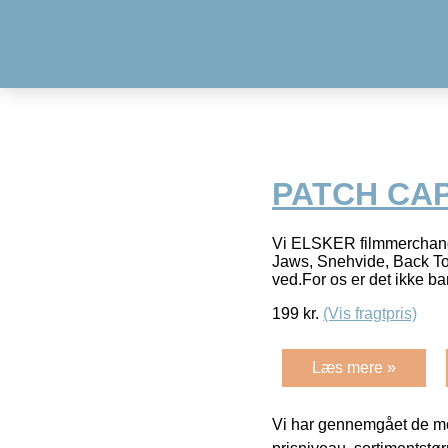
PATCH CA
Vi ELSKER filmmerchandis
Jaws, Snehvide, Back To
ved.For os er det ikke ba
199
kr.
(Vis fragtpris)
Læs mere »
Vi har gennemgået de mes