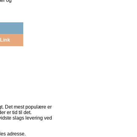
mer og
Link
gt. Det mest populære er
 er tid til det.
dste slags levering ved
jdes adresse.