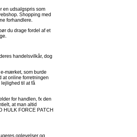
for en udsalgspris som
e webshop. Shopping med
ine forhandlere.
ør du drage fordel af et
nge.
deres handelsvilkår, dog
af e-mærket, som burde
ed at online forretningen
ejlighed til at få
lder for handlen, fx den
elt, at man altid
OR AND HULK FORCE PATCH
brugeres oplevelser og