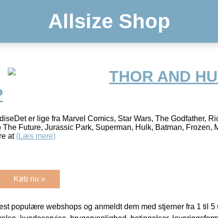
Allsize Shop
THOR AND H
P
eDet er lige fra Marvel Comics, Star Wars, The Godfather, Rick
 The Future, Jurassic Park, Superman, Hulk, Batman, Frozen, Mu
re at
(Læs mere)
Køb nu »
t populære webshops og anmeldt dem med stjerner fra 1 til 5 ud