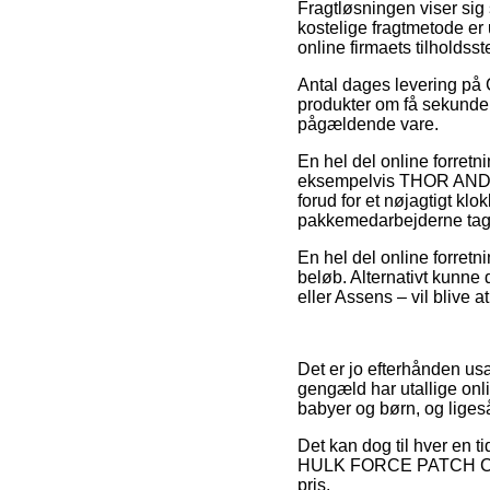
Fragtløsningen viser sig
kostelige fragtmetode er 
online firmaets tilholdsst
Antal dages levering på 
produkter om få sekunder
pågældende vare.
En hel del online forretn
eksempelvis THOR AND H
forud for et nøjagtigt klo
pakkemedarbejderne tag
En hel del online forretni
beløb. Alternativt kunne 
eller Assens – vil blive at
Det er jo efterhånden usæ
gengæld har utallige onl
babyer og børn, og liges
Det kan dog til hver en t
HULK FORCE PATCH CAP fo
pris.