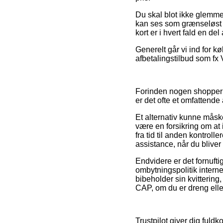
Du skal blot ikke glemme,
kan ses som grænseløst g
kort er i hvert fald en d
Generelt går vi ind for k
afbetalingstilbud som fx 
Forinden nogen shopper p
er det ofte et omfattende
Et alternativ kunne måsk
være en forsikring om at i
fra tid til anden kontroll
assistance, når du blive
Endvidere er det fornufti
ombytningspolitik intern
bibeholder sin kvitter
CAP, om du er dreng elle
Trustpilot giver dig fuld