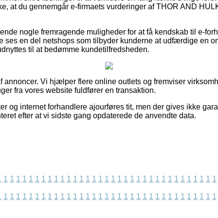
række, at du gennemgår e-firmaets vurderinger af THOR AND
nde nogle fremragende muligheder for at få kendskab til e-for
de ses en del netshops som tilbyder kunderne at udfærdige en 
udnyttes til at bedømme kundetilfredsheden.
 annoncer. Vi hjælper flere online outlets og fremviser virksomh
ger fra vores website fuldfører en transaktion.
 og internet forhandlere ajourføres tit, men der gives ikke gara
teret efter at vi sidste gang opdaterede de anvendte data.
1
1
1
1
1
1
1
1
1
1
1
1
1
1
1
1
1
1
1
1
1
1
1
1
1
1
1
1
1
1
1
1
1
1
1
1
1
1
1
1
1
1
1
1
1
1
1
1
1
1
1
1
1
1
1
1
1
1
1
1
1
1
1
1
1
1
1
1
1
1