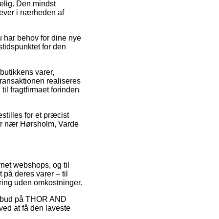
elig. Den mindst
lever i nærheden af
 har behov for dine nye
stidspunktet for den
butikkens varer,
nsaktionen realiseres
til fragtfirmaet forinden
stilles for et præcist
u er nær Hørsholm, Varde
rnet webshops, og til
på deres varer – til
ering uden omkostninger.
r tilbud på THOR AND
d at få den laveste