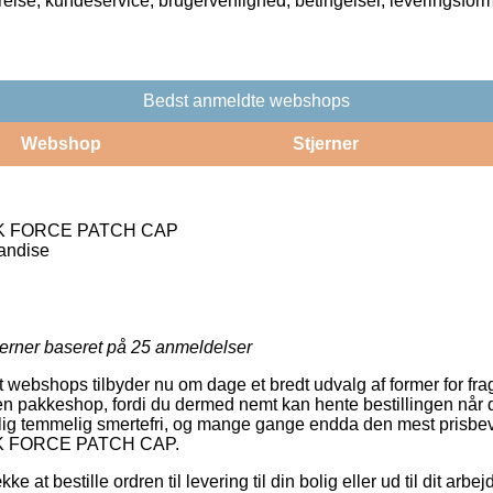
rrelse, kundeservice, brugervenlighed, betingelser, leveringsfor
Bedst anmeldte webshops
Webshop
Stjerner
K FORCE PATCH CAP
andise
jerner baseret på
25
anmeldelser
webshops tilbyder nu om dage et bredt udvalg af former for fra
l en pakkeshop, fordi du dermed nemt kan hente bestillingen når der
ig temmelig smertefri, og mange gange endda den mest prisbevi
K FORCE PATCH CAP.
e at bestille ordren til levering til din bolig eller ud til dit arbe