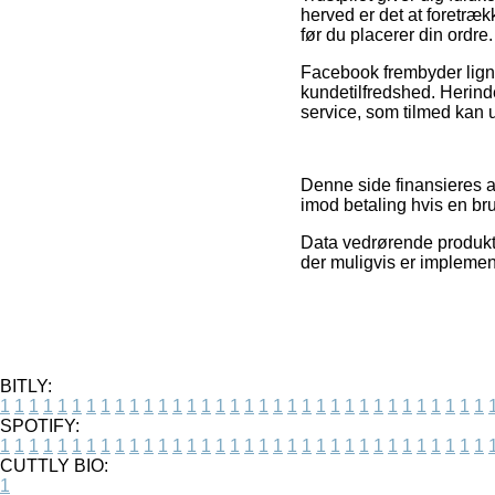
herved er det at foret
før du placerer din ordre.
Facebook frembyder ligne
kundetilfredshed. Herin
service, som tilmed kan 
Denne side finansieres af
imod betaling hvis en bru
Data vedrørende produkter
der muligvis er implemen
BITLY:
1
1
1
1
1
1
1
1
1
1
1
1
1
1
1
1
1
1
1
1
1
1
1
1
1
1
1
1
1
1
1
1
1
1
SPOTIFY:
1
1
1
1
1
1
1
1
1
1
1
1
1
1
1
1
1
1
1
1
1
1
1
1
1
1
1
1
1
1
1
1
1
1
CUTTLY BIO:
1