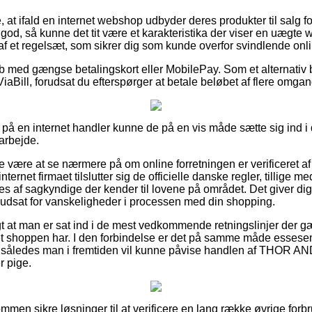
 at ifald en internet webshop udbyder deres produkter til salg 
od, så kunne det tit være et karakteristika der viser en uægt
el af et regelsæt, som sikrer dig som kunde overfor svindlende onl
øb med gængse betalingskort eller MobilePay. Som et alternativ b
ViaBill, forudsat du efterspørger at betale beløbet af flere omga
å en internet handler kunne de på en vis måde sætte sig ind i 
 arbejde.
e være at se nærmere på om online forretningen er verificeret 
nternet firmaet tilslutter sig de officielle danske regler, tillige m
eres af sagkyndige der kender til lovene på området. Det giver dig l
r udsat for vanskeligheder i processen med din shopping.
gt at man er sat ind i de mest vedkommende retningslinjer der gæ
et shoppen har. I den forbindelse er det på samme måde essesenti
ing, således man i fremtiden vil kunne påvise handlen af TH
r pige.
kommen sikre løsninger til at verificere en lang række øvrige for