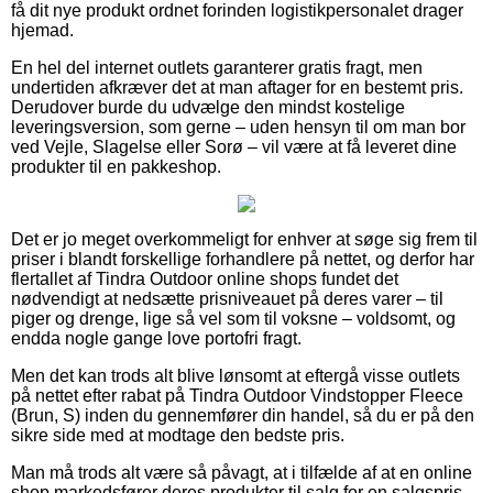
få dit nye produkt ordnet forinden logistikpersonalet drager
hjemad.
En hel del internet outlets garanterer gratis fragt, men
undertiden afkræver det at man aftager for en bestemt pris.
Derudover burde du udvælge den mindst kostelige
leveringsversion, som gerne – uden hensyn til om man bor
ved Vejle, Slagelse eller Sorø – vil være at få leveret dine
produkter til en pakkeshop.
Det er jo meget overkommeligt for enhver at søge sig frem til
priser i blandt forskellige forhandlere på nettet, og derfor har
flertallet af Tindra Outdoor online shops fundet det
nødvendigt at nedsætte prisniveauet på deres varer – til
piger og drenge, lige så vel som til voksne – voldsomt, og
endda nogle gange love portofri fragt.
Men det kan trods alt blive lønsomt at eftergå visse outlets
på nettet efter rabat på Tindra Outdoor Vindstopper Fleece
(Brun, S) inden du gennemfører din handel, så du er på den
sikre side med at modtage den bedste pris.
Man må trods alt være så påvagt, at i tilfælde af at en online
shop markedsfører deres produkter til salg for en salgspris