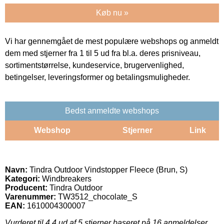
Køb nu »
Vi har gennemgået de mest populære webshops og anmeldt
dem med stjerner fra 1 til 5 ud fra bl.a. deres prisniveau,
sortimentstørrelse, kundeservice, brugervenlighed,
betingelser, leveringsformer og betalingsmuligheder.
Bedst anmeldte webshops
Webshop
Stjerner
Link
Navn:
Tindra Outdoor Vindstopper Fleece (Brun, S)
Kategori:
Windbreakers
Producent:
Tindra Outdoor
Varenummer:
TW3512_chocolate_S
EAN:
1610004300007
Vurderet til
4.4
ud af 5 stjerner baseret på
16
anmeldelser