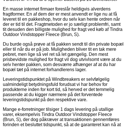
En masse internet firmaer foreslår heldigvis alverdens
fragtformer. En af dem der er mest anvendt er lige nu at få
leveret til en pakkeshop, hvor du selv kan hente ordren når
der er tid til det. Fragtmetoden er jo særligt problemfri, samt
tit desuden den billigste mulighed for fragt ved køb af Tindra
Outdoor Vindstopper Fleece (Brun, S).
Du burde også prøve at få pakken sendt til din private bopæl
eller til når du er på job. Muligheden bliver tit en tak mere
pebret, men lige så vel ret så let gængelig. Den mest
prisbevidste mulighed for fragt vil dog utvivlsomt være at du
selv henter pakken, som desværre afhænger af at du har
bopæl tæt på internet forhandlerens lager.
Leveringstidspunktet på Windbreakers er selvfølgelig
ualmindeligt betydningsfuld forudsat vi har behov for
produkterne inden for kort tid, så herved er det temmelig
passende at du kigger nærmere på det forventede
leveringstidspunkt på den respektive vare.
Mange e-forretninger tilsiger 1 dags levering på utallige
varer, eksempelvis Tindra Outdoor Vindstopper Fleece
(Brun, S), der dog påkræver at transaktionen gennemføres
forinden et besluttet tidspunkt, så at de garanteret kan nå at