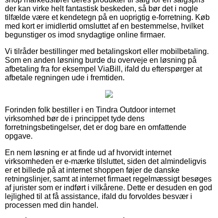
der kan virke helt fantastisk beskeden, så bør det i nogle
tilfælde være et kendetegn på en uoprigtig e-forretning. Køb
med kort er imidlertid omsluttet af en bestemmelse, hvilket
begunstiger os imod snydagtige online firmaer.
Vi tilråder bestillinger med betalingskort eller mobilbetaling.
Som en anden løsning burde du overveje en løsning på
afbetaling fra for eksempel ViaBill, ifald du efterspørger at
afbetale regningen ude i fremtiden.
Forinden folk bestiller i en Tindra Outdoor internet
virksomhed bør de i princippet tyde dens
forretningsbetingelser, det er dog bare en omfattende
opgave.
En nem løsning er at finde ud af hvorvidt internet
virksomheden er e-mærke tilsluttet, siden det almindeligvis
er et billede på at internet shoppen føjer de danske
retningslinjer, samt at internet firmaet regelmæssigt besøges
af jurister som er indført i vilkårene. Dette er desuden en god
lejlighed til at få assistance, ifald du forvoldes besvær i
processen med din handel.