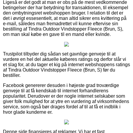
Ligeså er det godt at man er obs på de mest vedkommende
betingelser der har betydning for transaktionen, til eksempel
den ombytningsret webshoppen bruger. I relation til det er
det i øvrigt essesentielt, at man altid sikrer ens kvittering på
e-mail, således man fremadrettet vil kunne eftervise sin
bestilling af Tindra Outdoor Vindstopper Fleece (Brun, S),
om man skal købe en gave til en mand eller kvinde.
Trustpilot tilbyder dig sådan set gavnlige genveje til at
vurdere en hel del aktuelle køberes ratings og derfor slår vi
et slag for, at du tager et kig på internet webshoppens ratings
af Tindra Outdoor Vindstopper Fleece (Brun, S) før du
bestiller.
Facebook genererer desuden i højeste grad troværdige
genveje til at få kendskab til internet forhandlerens
popularitet. Derudover er der nogle internet selskaber som
giver folk mulighed for at ytre en vurdering af virksomhedens
service, som også bør drages fordel af til at få et indblik i
hvor glade kunderne er.
Denne side finansieres af reklamer. Vi har et fast