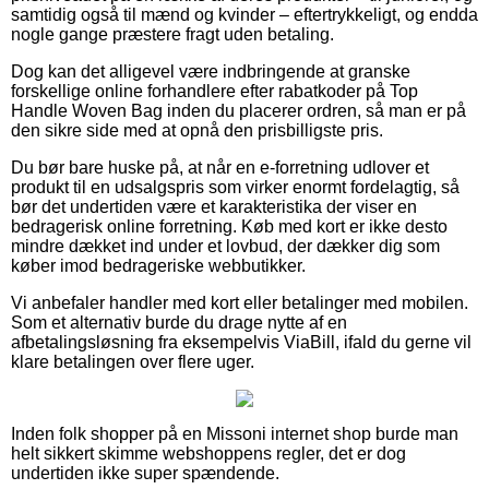
samtidig også til mænd og kvinder – eftertrykkeligt, og endda
nogle gange præstere fragt uden betaling.
Dog kan det alligevel være indbringende at granske
forskellige online forhandlere efter rabatkoder på Top
Handle Woven Bag inden du placerer ordren, så man er på
den sikre side med at opnå den prisbilligste pris.
Du bør bare huske på, at når en e-forretning udlover et
produkt til en udsalgspris som virker enormt fordelagtig, så
bør det undertiden være et karakteristika der viser en
bedragerisk online forretning. Køb med kort er ikke desto
mindre dækket ind under et lovbud, der dækker dig som
køber imod bedrageriske webbutikker.
Vi anbefaler handler med kort eller betalinger med mobilen.
Som et alternativ burde du drage nytte af en
afbetalingsløsning fra eksempelvis ViaBill, ifald du gerne vil
klare betalingen over flere uger.
Inden folk shopper på en Missoni internet shop burde man
helt sikkert skimme webshoppens regler, det er dog
undertiden ikke super spændende.