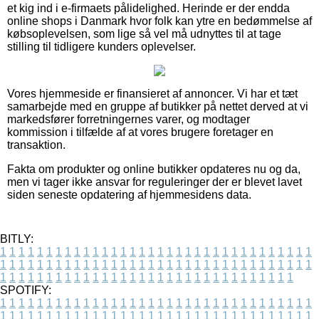
et kig ind i e-firmaets pålidelighed. Herinde er der endda
online shops i Danmark hvor folk kan ytre en bedømmelse af
købsoplevelsen, som lige så vel må udnyttes til at tage
stilling til tidligere kunders oplevelser.
Vores hjemmeside er finansieret af annoncer. Vi har et tæt
samarbejde med en gruppe af butikker på nettet derved at vi
markedsfører forretningernes varer, og modtager
kommission i tilfælde af at vores brugere foretager en
transaktion.
Fakta om produkter og online butikker opdateres nu og da,
men vi tager ikke ansvar for reguleringer der er blevet lavet
siden seneste opdatering af hjemmesidens data.
BITLY:
1
1
1
1
1
1
1
1
1
1
1
1
1
1
1
1
1
1
1
1
1
1
1
1
1
1
1
1
1
1
1
1
1
1
1
1
1
1
1
1
1
1
1
1
1
1
1
1
1
1
1
1
1
1
1
1
1
1
1
1
1
1
1
1
1
1
1
1
1
1
1
1
1
1
1
1
1
1
1
1
1
1
1
1
1
1
1
1
1
1
1
1
1
1
1
1
1
1
1
1
SPOTIFY:
1
1
1
1
1
1
1
1
1
1
1
1
1
1
1
1
1
1
1
1
1
1
1
1
1
1
1
1
1
1
1
1
1
1
1
1
1
1
1
1
1
1
1
1
1
1
1
1
1
1
1
1
1
1
1
1
1
1
1
1
1
1
1
1
1
1
1
1