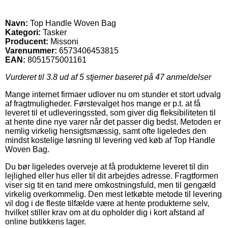
Navn:
Top Handle Woven Bag
Kategori:
Tasker
Producent:
Missoni
Varenummer:
6573406453815
EAN:
8051575001161
Vurderet til
3.8
ud af 5 stjerner baseret på
47
anmeldelser
Mange internet firmaer udlover nu om stunder et stort udvalg
af fragtmuligheder. Førstevalget hos mange er p.t. at få
leveret til et udleveringssted, som giver dig fleksibiliteten til
at hente dine nye varer når det passer dig bedst. Metoden er
nemlig virkelig hensigtsmæssig, samt ofte ligeledes den
mindst kostelige løsning til levering ved køb af Top Handle
Woven Bag.
Du bør ligeledes overveje at få produkterne leveret til din
lejlighed eller hus eller til dit arbejdes adresse. Fragtformen
viser sig tit en tand mere omkostningsfuld, men til gengæld
virkelig overkommelig. Den mest letkøbte metode til levering
vil dog i de fleste tilfælde være at hente produkterne selv,
hvilket stiller krav om at du opholder dig i kort afstand af
online butikkens lager.