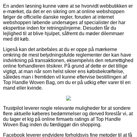
En anden løsning kunne være at se hvorvidt webbutikken er
e-mærket, da det er en sikring om at online webshoppen
følger de officielle danske regler, foruden at internet
webshoppen løbende undersøges af specialister der har
ekspertise inden for retningslinjerne. Desuden får du
lejlighed til at blive hjulpet, såfremt du møder dilemmaer
med dit køb.
Ligeså kan det anbefales at du er oppe på mærkerne
omkring de mest betydningsfulde reglementer der kan have
indvirkning på transaktionen, eksempelvis den returrettighed
online forhandleren tilsikrer. På grund af dette er det tillige
vigtigt, at man når som helst sikrer ens købsbekræftelse,
således man i fremtiden vil kunne eftervise bestillingen af
Top Handle Woven Bag, om du er på udkig efter varer til en
mand eller kvinde.
Trustpilot leverer nogle relevante muligheder for at sondere
flere aktuelle køberes bedømmelser og derved foreslår vi, at
du tager et kig på online firmaets ratings af Top Handle
Woven Bag inden du færdiggør din shopping.
Facebook leverer endvidere forholdsvis fine metoder til at få