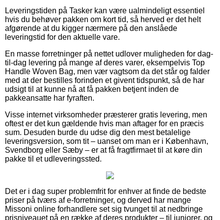
Leveringstiden på Tasker kan være ualmindeligt essentiel
hvis du behøver pakken om kort tid, så herved er det helt
afgørende at du kigger nærmere på den anslåede
leveringstid for den aktuelle vare.
En masse forretninger på nettet udlover muligheden for dag-
til-dag levering på mange af deres varer, eksempelvis Top
Handle Woven Bag, men vær vagtsom da det står og falder
med at der bestilles forinden et givent tidspunkt, så de har
udsigt til at kunne nå at få pakken betjent inden de
pakkeansatte har fyraften.
Visse internet virksomheder præsterer gratis levering, men
oftest er det kun gældende hvis man aftager for en præcis
sum. Desuden burde du udse dig den mest betalelige
leveringsversion, som tit – uanset om man er i København,
Svendborg eller Sæby – er at få fragtfirmaet til at køre din
pakke til et udleveringssted.
Det er i dag super problemfrit for enhver at finde de bedste
priser på tværs af e-forretninger, og derved har mange
Missoni online forhandlere set sig tvunget til at nedbringe
prisniveauet på en række af deres produkter – til juniorer, og