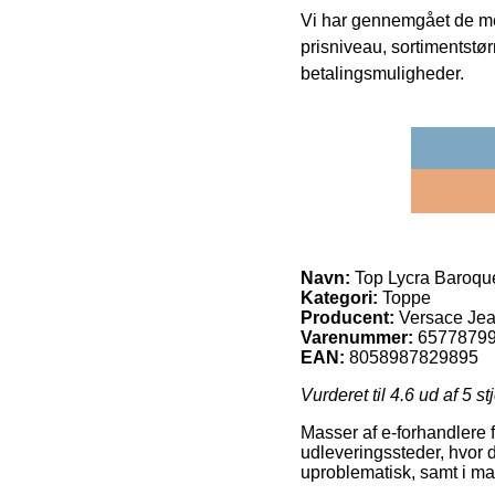
Vi har gennemgået de mes
prisniveau, sortimentstø
betalingsmuligheder.
Navn:
Top Lycra Baroque
Kategori:
Toppe
Producent:
Versace Jea
Varenummer:
6577879
EAN:
8058987829895
Vurderet til
4.6
ud af 5 st
Masser af e-forhandlere f
udleveringssteder, hvor d
uproblematisk, samt i ma