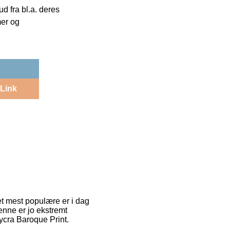
 fra bl.a. deres
mer og
Link
et mest populære er i dag
enne er jo ekstremt
ycra Baroque Print.