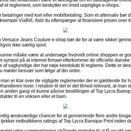
 af et reglement, som beskytter en imod uoprigtige e-shops.
or betalinger med kort eller mobilbetaling. Som et alternativ bør 
sempel ViaBill, ifald du efterspørger at finansiere prisen over ti
en Versace Jeans Couture e-shop bør de for at være sikker gen
ligvis ikke særlig sjovt.
unne måske være at undersøge hvorvidt online shoppen er god
et sympol på at internet firmaet efterkommer de officielle danske 
s af sagkyndige der har nøje kendskab til reglerne. Dette er d
t du møder besvær som følge af din ordre.
at man er klar over de vigtigste reglementer der er gældende for 
andleren lover. I relation til det er det tilmed relevant, at man 
n anden gang vil kunne påvise bestillingen af Top Lycra Baroq
ukter til en voksen eller et barn.
egentlig ønskværdige chancer for at gennemrode flere andre bruge
 du tjekker netbutikkens ratings af Top Lycra Baroque Print inden d
 øvrigt uden sammenligning strålende metoder til at få en idé om