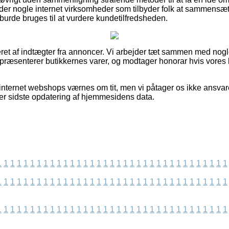
 der nogle internet virksomheder som tilbyder folk at sammens
e burde bruges til at vurdere kundetilfredsheden.
eret af indtægter fra annoncer. Vi arbejder tæt sammen med nogle
præsenterer butikkernes varer, og modtager honorar hvis vores 
internet webshops værnes om tit, men vi påtager os ikke ansvaret
fter sidste opdatering af hjemmesidens data.
1
1
1
1
1
1
1
1
1
1
1
1
1
1
1
1
1
1
1
1
1
1
1
1
1
1
1
1
1
1
1
1
1
1
1
1
1
1
1
1
1
1
1
1
1
1
1
1
1
1
1
1
1
1
1
1
1
1
1
1
1
1
1
1
1
1
1
1
1
1
1
1
1
1
1
1
1
1
1
1
1
1
1
1
1
1
1
1
1
1
1
1
1
1
1
1
1
1
1
1
1
1
1
1
1