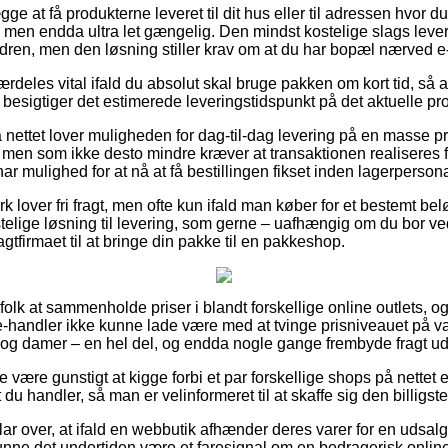
e at få produkterne leveret til dit hus eller til adressen hvor du
 men endda ultra let gængelig. Den mindst kostelige slags leverin
rdren, men den løsning stiller krav om at du har bopæl nærved e
rdeles vital ifald du absolut skal bruge pakken om kort tid, så a
 besigtiger det estimerede leveringstidspunkt på det aktuelle pr
nettet lover muligheden for dag-til-dag levering på en masse p
 men som ikke desto mindre kræver at transaktionen realiseres f
ar mulighed for at nå at få bestillingen fikset inden lagerpersona
 lover fri fragt, men ofte kun ifald man køber for et bestemt be
elige løsning til levering, som gerne – uafhængig om du bor v
agtfirmaet til at bringe din pakke til en pakkeshop.
 folk at sammenholde priser i blandt forskellige online outlets, o
handler ikke kunne lade være med at tvinge prisniveauet på var
er og damer – en hel del, og endda nogle gange frembyde fragt u
 være gunstigt at kigge forbi et par forskellige shops på nettet 
 du handler, så man er velinformeret til at skaffe sig den billigste
ar over, at ifald en webbutik afhænder deres varer for en udsalg
nne det undertiden være et faresignal om en bedragerisk onlin