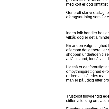
med kort er dog omfattet
Generelt slår vi et slag f
afdragsordning som for ek
Inden folk handler hos 
vilkår, dog er det alminde
En anden valgmulighed k
eftersom det generelt er 
shoppen undertiden tilse
at få bistand, for så vid
Ligeså er det fornuftigt 
ombytningsrettighed e-forh
ordremail, således man e
man er på udkig efter prod
Trustpilot tilbyder dig 
stiller vi forslag om, at
Facebook resulterer i for