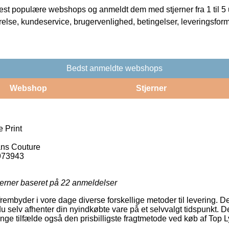
t populære webshops og anmeldt dem med stjerner fra 1 til 5 ud
rrelse, kundeservice, brugervenlighed, betingelser, leveringsfor
Bedst anmeldte webshops
Webshop
Stjerner
 Print
ns Couture
973943
jerner baseret på
22
anmeldelser
rembyder i vore dage diverse forskellige metoder til levering. D
u selv afhenter din nyindkøbte vare på et selvvalgt tidspunkt. D
nge tilfælde også den prisbilligste fragtmetode ved køb af Top L