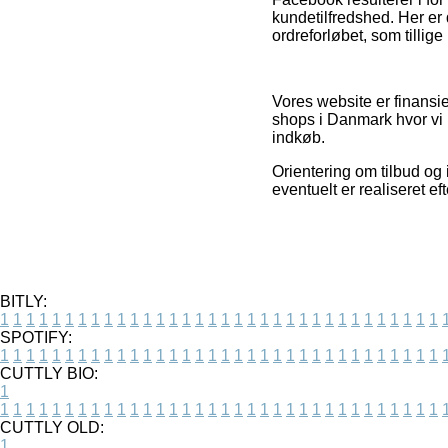
kundetilfredshed. Her er
ordreforløbet, som tillig
Vores website er finansi
shops i Danmark hvor vi 
indkøb.
Orientering om tilbud og 
eventuelt er realiseret e
BITLY:
1
1
1
1
1
1
1
1
1
1
1
1
1
1
1
1
1
1
1
1
1
1
1
1
1
1
1
1
1
1
1
1
1
1
SPOTIFY:
1
1
1
1
1
1
1
1
1
1
1
1
1
1
1
1
1
1
1
1
1
1
1
1
1
1
1
1
1
1
1
1
1
1
CUTTLY BIO:
1
1
1
1
1
1
1
1
1
1
1
1
1
1
1
1
1
1
1
1
1
1
1
1
1
1
1
1
1
1
1
1
1
1
1
CUTTLY OLD:
1