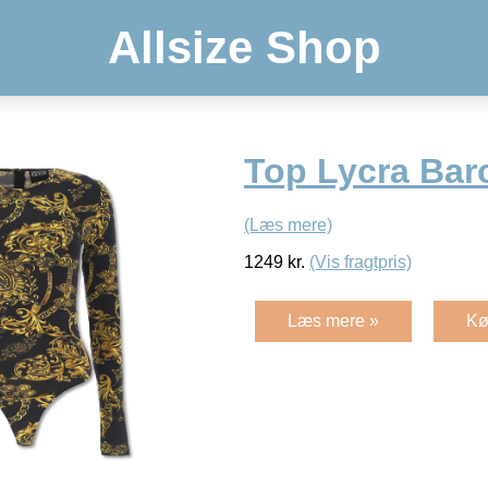
Allsize Shop
Top Lycra Bar
(Læs mere)
1249
kr.
(Vis fragtpris)
Læs mere »
Kø