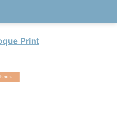
oque Print
b nu »