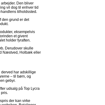
 arbejder. Den bliver
g vil dog til enhver tid
-handlens tilholdssted.
f den grund er det
odukt.
rodukter, eksempelvis
orinden et givent
let holder fyraften.
løb. Derudover skulle
ed Næstved, Holbæk eller
g derved har adskillige
erne – til børn, og
den gebyr.
efter udsalg på Top Lycra
 pris.
spris der kan virke
e webshop. Betalinger