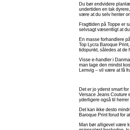
Du bør endvidere planlægg
undertiden en tak dyrere,
være at du selv henter o
Fragttiden på Toppe er sæ
selvsagt væsentligt at du
En masse forhandlere på 
Top Lycra Baroque Print,
tidspunkt, således at de h
Visse e-handler i Danmark
man tage den mindst kost
Lemvig – vil være at få fr
Det er jo yderst smart for
Versace Jeans Couture e-
yderligere også til herr
Det kan ikke desto mindre
Baroque Print forud for at
Man bør alligevel være kl
grænseløst beskeden, ku