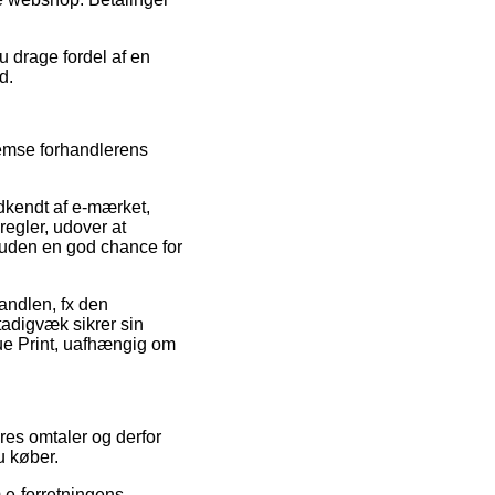
du drage fordel af en
d.
nemse forhandlerens
kendt af e-mærket,
regler, udover at
esuden en god chance for
handlen, fx den
stadigvæk sikrer sin
ue Print, uafhængig om
res omtaler og derfor
u køber.
 e-forretningens