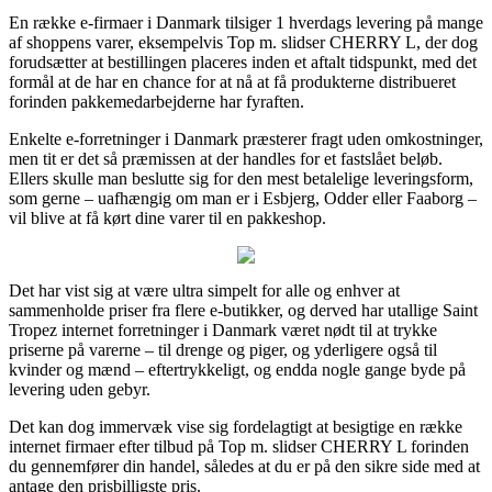
En række e-firmaer i Danmark tilsiger 1 hverdags levering på mange
af shoppens varer, eksempelvis Top m. slidser CHERRY L, der dog
forudsætter at bestillingen placeres inden et aftalt tidspunkt, med det
formål at de har en chance for at nå at få produkterne distribueret
forinden pakkemedarbejderne har fyraften.
Enkelte e-forretninger i Danmark præsterer fragt uden omkostninger,
men tit er det så præmissen at der handles for et fastslået beløb.
Ellers skulle man beslutte sig for den mest betalelige leveringsform,
som gerne – uafhængig om man er i Esbjerg, Odder eller Faaborg –
vil blive at få kørt dine varer til en pakkeshop.
Det har vist sig at være ultra simpelt for alle og enhver at
sammenholde priser fra flere e-butikker, og derved har utallige Saint
Tropez internet forretninger i Danmark været nødt til at trykke
priserne på varerne – til drenge og piger, og yderligere også til
kvinder og mænd – eftertrykkeligt, og endda nogle gange byde på
levering uden gebyr.
Det kan dog immervæk vise sig fordelagtigt at besigtige en række
internet firmaer efter tilbud på Top m. slidser CHERRY L forinden
du gennemfører din handel, således at du er på den sikre side med at
antage den prisbilligste pris.