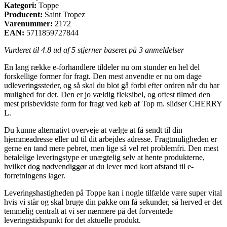
Kategori:
Toppe
Producent:
Saint Tropez
Varenummer:
2172
EAN:
5711859727844
Vurderet til
4.8
ud af 5 stjerner baseret på
3
anmeldelser
En lang række e-forhandlere tildeler nu om stunder en hel del
forskellige former for fragt. Den mest anvendte er nu om dage
udleveringssteder, og så skal du blot gå forbi efter ordren når du har
mulighed for det. Den er jo vældig fleksibel, og oftest tilmed den
mest prisbevidste form for fragt ved køb af Top m. slidser CHERRY
L.
Du kunne alternativt overveje at vælge at få sendt til din
hjemmeadresse eller ud til dit arbejdes adresse. Fragtmuligheden er
gerne en tand mere pebret, men lige så vel ret problemfri. Den mest
betalelige leveringstype er unægtelig selv at hente produkterne,
hvilket dog nødvendiggør at du lever med kort afstand til e-
forretningens lager.
Leveringshastigheden på Toppe kan i nogle tilfælde være super vital
hvis vi står og skal bruge din pakke om få sekunder, så herved er det
temmelig centralt at vi ser nærmere på det forventede
leveringstidspunkt for det aktuelle produkt.