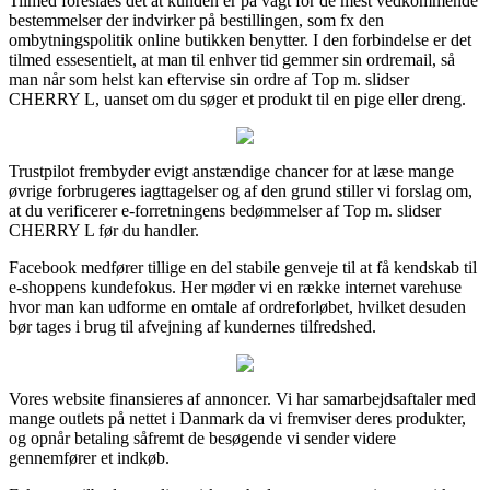
Tilmed foreslåes det at kunden er på vagt for de mest vedkommende
bestemmelser der indvirker på bestillingen, som fx den
ombytningspolitik online butikken benytter. I den forbindelse er det
tilmed essesentielt, at man til enhver tid gemmer sin ordremail, så
man når som helst kan eftervise sin ordre af Top m. slidser
CHERRY L, uanset om du søger et produkt til en pige eller dreng.
Trustpilot frembyder evigt anstændige chancer for at læse mange
øvrige forbrugeres iagttagelser og af den grund stiller vi forslag om,
at du verificerer e-forretningens bedømmelser af Top m. slidser
CHERRY L før du handler.
Facebook medfører tillige en del stabile genveje til at få kendskab til
e-shoppens kundefokus. Her møder vi en række internet varehuse
hvor man kan udforme en omtale af ordreforløbet, hvilket desuden
bør tages i brug til afvejning af kundernes tilfredshed.
Vores website finansieres af annoncer. Vi har samarbejdsaftaler med
mange outlets på nettet i Danmark da vi fremviser deres produkter,
og opnår betaling såfremt de besøgende vi sender videre
gennemfører et indkøb.