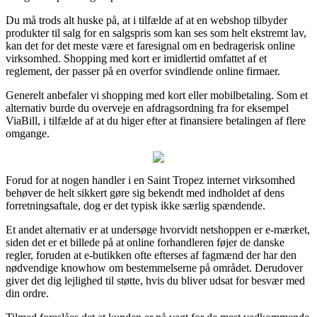
Du må trods alt huske på, at i tilfælde af at en webshop tilbyder
produkter til salg for en salgspris som kan ses som helt ekstremt lav,
kan det for det meste være et faresignal om en bedragerisk online
virksomhed. Shopping med kort er imidlertid omfattet af et
reglement, der passer på en overfor svindlende online firmaer.
Generelt anbefaler vi shopping med kort eller mobilbetaling. Som et
alternativ burde du overveje en afdragsordning fra for eksempel
ViaBill, i tilfælde af at du higer efter at finansiere betalingen af flere
omgange.
Forud for at nogen handler i en Saint Tropez internet virksomhed
behøver de helt sikkert gøre sig bekendt med indholdet af dens
forretningsaftale, dog er det typisk ikke særlig spændende.
Et andet alternativ er at undersøge hvorvidt netshoppen er e-mærket,
siden det er et billede på at online forhandleren føjer de danske
regler, foruden at e-butikken ofte efterses af fagmænd der har den
nødvendige knowhow om bestemmelserne på området. Derudover
giver det dig lejlighed til støtte, hvis du bliver udsat for besvær med
din ordre.