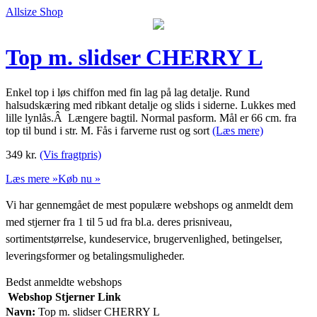
Allsize Shop
Top m. slidser CHERRY L
Enkel top i løs chiffon med fin lag på lag detalje. Rund
halsudskæring med ribkant detalje og slids i siderne. Lukkes med
lille lynlås.Â Længere bagtil. Normal pasform. Mål er 66 cm. fra
top til bund i str. M. Fås i farverne rust og sort
(Læs mere)
349
kr.
(Vis fragtpris)
Læs mere »
Køb nu »
Vi har gennemgået de mest populære webshops og anmeldt dem
med stjerner fra 1 til 5 ud fra bl.a. deres prisniveau,
sortimentstørrelse, kundeservice, brugervenlighed, betingelser,
leveringsformer og betalingsmuligheder.
Bedst anmeldte webshops
Webshop
Stjerner
Link
Navn:
Top m. slidser CHERRY L