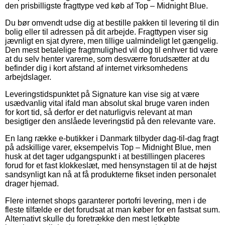
den prisbilligste fragttype ved køb af Top – Midnight Blue.
Du bør omvendt udse dig at bestille pakken til levering til din
bolig eller til adressen på dit arbejde. Fragttypen viser sig
jævnligt en sjat dyrere, men tillige ualmindeligt let gængelig.
Den mest betalelige fragtmulighed vil dog til enhver tid være
at du selv henter varerne, som desværre forudsætter at du
befinder dig i kort afstand af internet virksomhedens
arbejdslager.
Leveringstidspunktet på Signature kan vise sig at være
usædvanlig vital ifald man absolut skal bruge varen inden
for kort tid, så derfor er det naturligvis relevant at man
besigtiger den anslåede leveringstid på den relevante vare.
En lang række e-butikker i Danmark tilbyder dag-til-dag fragt
på adskillige varer, eksempelvis Top – Midnight Blue, men
husk at det tager udgangspunkt i at bestillingen placeres
forud for et fast klokkeslæt, med hensynstagen til at de højst
sandsynligt kan nå at få produkterne fikset inden personalet
drager hjemad.
Flere internet shops garanterer portofri levering, men i de
fleste tilfælde er det forudsat at man køber for en fastsat sum.
Alternativt skulle du foretrække den mest letkøbte