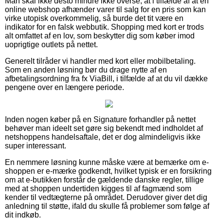
Man skal ikke desto mindre ikke overse, at i tilfælde af at en
online webshop afhænder varer til salg for en pris som kan
virke utopisk overkommelig, så burde det tit være en
indikator for en falsk webbutik. Shopping med kort er trods
alt omfattet af en lov, som beskytter dig som køber imod
uoprigtige outlets på nettet.
Generelt tilråder vi handler med kort eller mobilbetaling.
Som en anden løsning bør du drage nytte af en
afbetalingsordning fra fx ViaBill, i tilfælde af at du vil dække
pengene over en længere periode.
Inden nogen køber på en Signature forhandler på nettet
behøver man ideelt set gøre sig bekendt med indholdet af
netshoppens handelsaftale, det er dog almindeligvis ikke
super interessant.
En nemmere løsning kunne måske være at bemærke om e-
shoppen er e-mærke godkendt, hvilket typisk er en forsikring
om at e-butikken forstår de gældende danske regler, tillige
med at shoppen undertiden kigges til af fagmænd som
kender til vedtægterne på området. Derudover giver det dig
anledning til støtte, ifald du skulle få problemer som følge af
dit indkøb.