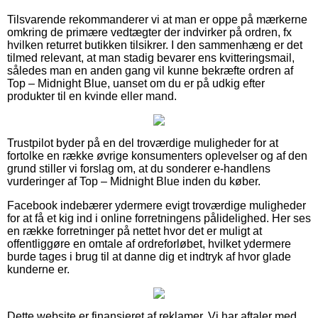
Tilsvarende rekommanderer vi at man er oppe på mærkerne
omkring de primære vedtægter der indvirker på ordren, fx
hvilken returret butikken tilsikrer. I den sammenhæng er det
tilmed relevant, at man stadig bevarer ens kvitteringsmail,
således man en anden gang vil kunne bekræfte ordren af
Top – Midnight Blue, uanset om du er på udkig efter
produkter til en kvinde eller mand.
Trustpilot byder på en del troværdige muligheder for at
fortolke en række øvrige konsumenters oplevelser og af den
grund stiller vi forslag om, at du sonderer e-handlens
vurderinger af Top – Midnight Blue inden du køber.
Facebook indebærer ydermere evigt troværdige muligheder
for at få et kig ind i online forretningens pålidelighed. Her ses
en række forretninger på nettet hvor det er muligt at
offentliggøre en omtale af ordreforløbet, hvilket ydermere
burde tages i brug til at danne dig et indtryk af hvor glade
kunderne er.
Dette website er finansieret af reklamer. Vi har aftaler med