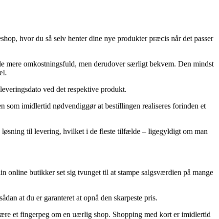
kkeshop, hvor du så selv henter dine nye produkter præcis når det passer
 smule mere omkostningsfuld, men derudover særligt bekvem. Den mindst
æl.
 leveringsdato ved det respektive produkt.
om imidlertid nødvendiggør at bestillingen realiseres forinden et
øsning til levering, hvilket i de fleste tilfælde – ligegyldigt om man
in online butikker set sig tvunget til at stampe salgsværdien på mange
sådan at du er garanteret at opnå den skarpeste pris.
være et fingerpeg om en uærlig shop. Shopping med kort er imidlertid