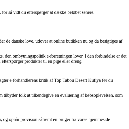
, for så vidt du efterspørger at dække beløbet senere.
.
lder de danske love, udover at online butikken nu og da besigtiges af
. den ombytningspolitik e-forretningen lover. I den forbindelse er det
fterspørger produkter til en pige eller dreng.
ragter e-forhandlerens kritik af Top Tabou Desert Kufiya før du
om tilbyder folk at tilkendegive en evaluering af købsoplevelsen, som
r, og opnår provision såfremt en bruger fra vores hjemmeside