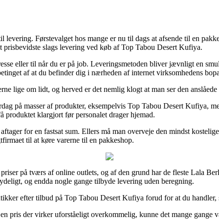
 til levering. Førstevalget hos mange er nu til dags at afsende til en pa
 prisbevidste slags levering ved køb af Top Tabou Desert Kufiya.
dresse eller til når du er på job. Leveringsmetoden bliver jævnligt en
 betinget af at du befinder dig i nærheden af internet virksomhedens bop
rne lige om lidt, og herved er det nemlig klogt at man ser den anslåede
ag på masser af produkter, eksempelvis Top Tabou Desert Kufiya, men s
få produktet klargjort før personalet drager hjemad.
 aftager for en fastsat sum. Ellers må man overveje den mindst kostelige l
tfirmaet til at køre varerne til en pakkeshop.
ser på tværs af online outlets, og af den grund har de fleste Lala Berl
betydeligt, og endda nogle gange tilbyde levering uden beregning.
butikker efter tilbud på Top Tabou Desert Kufiya forud for at du handler, 
l en pris der virker uforståeligt overkommelig, kunne det mange gange 