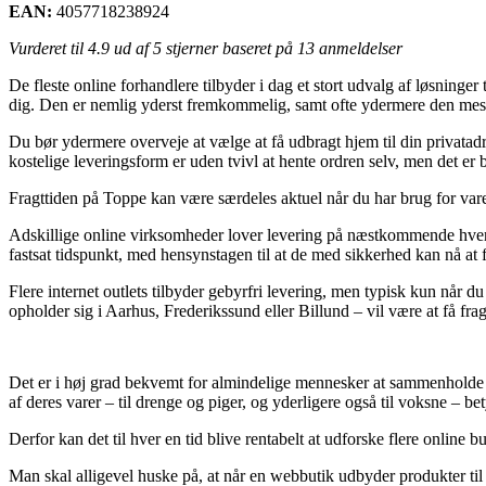
EAN:
4057718238924
Vurderet til
4.9
ud af 5 stjerner baseret på
13
anmeldelser
De fleste online forhandlere tilbyder i dag et stort udvalg af løsninger
dig. Den er nemlig yderst fremkommelig, samt ofte ydermere den mest
Du bør ydermere overveje at vælge at få udbragt hjem til din privata
kostelige leveringsform er uden tvivl at hente ordren selv, men det er
Fragttiden på Toppe kan være særdeles aktuel når du har brug for vare
Adskillige online virksomheder lover levering på næstkommende hverd
fastsat tidspunkt, med hensynstagen til at de med sikkerhed kan nå at 
Flere internet outlets tilbyder gebyrfri levering, men typisk kun når du
opholder sig i Aarhus, Frederikssund eller Billund – vil være at få frag
Det er i høj grad bekvemt for almindelige mennesker at sammenholde pri
af deres varer – til drenge og piger, og yderligere også til voksne – 
Derfor kan det til hver en tid blive rentabelt at udforske flere online 
Man skal alligevel huske på, at når en webbutik udbyder produkter ti