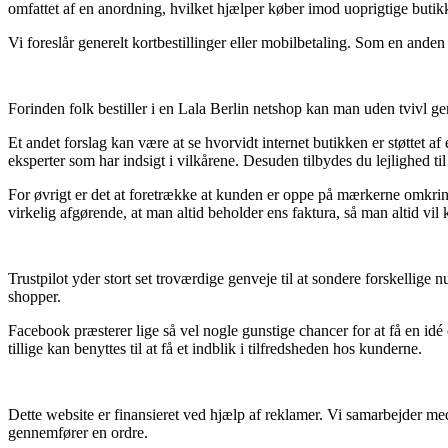
omfattet af en anordning, hvilket hjælper køber imod uoprigtige butikk
Vi foreslår generelt kortbestillinger eller mobilbetaling. Som en anden
Forinden folk bestiller i en Lala Berlin netshop kan man uden tvivl g
Et andet forslag kan være at se hvorvidt internet butikken er støttet a
eksperter som har indsigt i vilkårene. Desuden tilbydes du lejlighed ti
For øvrigt er det at foretrække at kunden er oppe på mærkerne omkring
virkelig afgørende, at man altid beholder ens faktura, så man altid v
Trustpilot yder stort set troværdige genveje til at sondere forskellig
shopper.
Facebook præsterer lige så vel nogle gunstige chancer for at få en idé
tillige kan benyttes til at få et indblik i tilfredsheden hos kunderne.
Dette website er finansieret ved hjælp af reklamer. Vi samarbejder m
gennemfører en ordre.