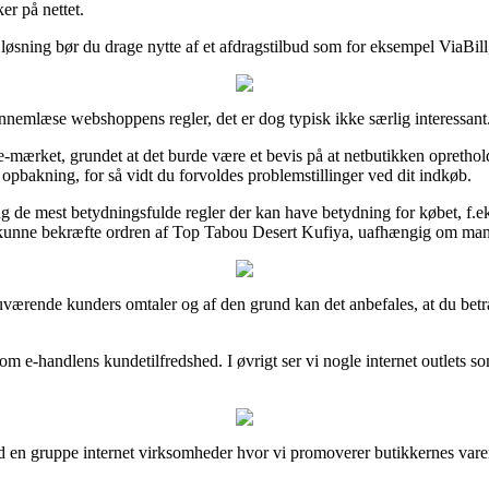
er på nettet.
 løsning bør du drage nytte af et afdragstilbud som for eksempel ViaBill
ennemlæse webshoppens regler, det er dog typisk ikke særlig interessant
f e-mærket, grundet at det burde være et bevis på at netbutikken opretho
l opbakning, for så vidt du forvoldes problemstillinger ved dit indkøb.
 de mest betydningsfulde regler der kan have betydning for købet, f.eks
il kunne bekræfte ordren af Top Tabou Desert Kufiya, uafhængig om man e
e nuværende kunders omtaler og af den grund kan det anbefales, at du bet
 om e-handlens kundetilfredshed. I øvrigt ser vi nogle internet outlets s
ed en gruppe internet virksomheder hvor vi promoverer butikkernes vare