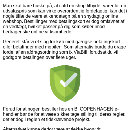
Man skal bare huske på, at ifald en shop tilbyder varer for en
udsalgspris som kan virke overordentlig fordelagtig, kan det i
nogle tilfælde være et kendetegn på en snydagtig online
webshop. Bestillinger med betalingskort er dog omfavnet af
en vedtægt, hvilket passer på dig som køber imod
bedrageriske online virksomheder.
Generelt slår vi et slag for køb med gængse betalingskort
eller betalinger med mobilen. Som alternativ burde du drage
fordel af en afdragsordning som fx ViaBill, forudsat du vil
godtgøre betalingen over flere uger.
Forud for at nogen bestiller hos en B. COPENHAGEN e-
handler bør de for at være sikker tage stilling til deres regler,
det er dog i reglen et tidskrævende projekt.
Alternativet kunne derfor være at tjekke hvorvidt