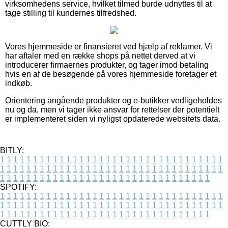
virksomhedens service, hvilket tilmed burde udnyttes til at
tage stilling til kundernes tilfredshed.
Vores hjemmeside er finansieret ved hjælp af reklamer. Vi
har aftaler med en række shops på nettet derved at vi
introducerer firmaernes produkter, og tager imod betaling
hvis en af de besøgende på vores hjemmeside foretager et
indkøb.
Orientering angående produkter og e-butikker vedligeholdes
nu og da, men vi tager ikke ansvar for rettelser der potentielt
er implementeret siden vi nyligst opdaterede websitets data.
BITLY:
1
1
1
1
1
1
1
1
1
1
1
1
1
1
1
1
1
1
1
1
1
1
1
1
1
1
1
1
1
1
1
1
1
1
1
1
1
1
1
1
1
1
1
1
1
1
1
1
1
1
1
1
1
1
1
1
1
1
1
1
1
1
1
1
1
1
1
1
1
1
1
1
1
1
1
1
1
1
1
1
1
1
1
1
1
1
1
1
1
1
1
1
1
1
1
1
1
1
1
1
SPOTIFY:
1
1
1
1
1
1
1
1
1
1
1
1
1
1
1
1
1
1
1
1
1
1
1
1
1
1
1
1
1
1
1
1
1
1
1
1
1
1
1
1
1
1
1
1
1
1
1
1
1
1
1
1
1
1
1
1
1
1
1
1
1
1
1
1
1
1
1
1
1
1
1
1
1
1
1
1
1
1
1
1
1
1
1
1
1
1
1
1
1
1
1
1
1
1
1
1
1
1
1
1
CUTTLY BIO: