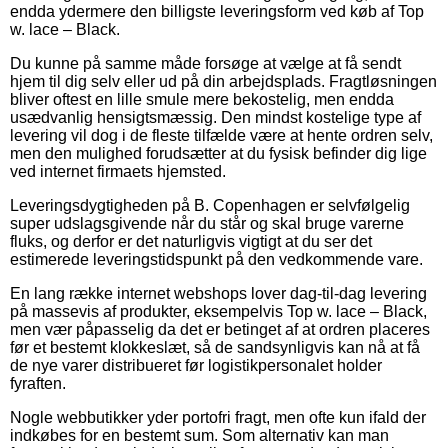
endda ydermere den billigste leveringsform ved køb af Top
w. lace – Black.
Du kunne på samme måde forsøge at vælge at få sendt
hjem til dig selv eller ud på din arbejdsplads. Fragtløsningen
bliver oftest en lille smule mere bekostelig, men endda
usædvanlig hensigtsmæssig. Den mindst kostelige type af
levering vil dog i de fleste tilfælde være at hente ordren selv,
men den mulighed forudsætter at du fysisk befinder dig lige
ved internet firmaets hjemsted.
Leveringsdygtigheden på B. Copenhagen er selvfølgelig
super udslagsgivende når du står og skal bruge varerne
fluks, og derfor er det naturligvis vigtigt at du ser det
estimerede leveringstidspunkt på den vedkommende vare.
En lang række internet webshops lover dag-til-dag levering
på massevis af produkter, eksempelvis Top w. lace – Black,
men vær påpasselig da det er betinget af at ordren placeres
før et bestemt klokkeslæt, så de sandsynligvis kan nå at få
de nye varer distribueret før logistikpersonalet holder
fyraften.
Nogle webbutikker yder portofri fragt, men ofte kun ifald der
indkøbes for en bestemt sum. Som alternativ kan man