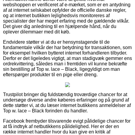
webshoppen er verificeret af e-mærket, som er en antydning
af at internet selskabet opfylder de officielle danske regler,
og at internet butikken lejlighedsvis monitoreres af
specialister der har meget erfaring med de gældende vilkår.
Det giver dig anledning til en hjælpende hånd, når du
oplever dilemmaer med dit køb.
Endvidere støtter vi at du er hensynstagende til de
fundamentale vilkår der har betydning for transaktionen, som
for eksempel hvilken bytteret internet forhandleren tilbyder.
Derfor er det ligeledes vigtigt, at man stadigvæk gemmer ens
ordrekvittering, således man i fremtiden vil kunne bekræfte
sin bestilling af Top w. lace – Black, ligegyldigt om man
efterspørger produkter til en pige eller dreng.
Trustpilot bringer dig fuldstændig troværdige chancer for at
undersøge diverse andre køberes erfaringer og på grund af
dette støtter vi, at du læser internet butikkens anmeldelser af
Top w. lace – Black forinden du handler.
Facebook frembyder tilsvarende evigt pålidelige chancer for
at få indtryk af netbutikkens pålidelighed. Her er der en
række internet handler hvor du kan give en kritik af