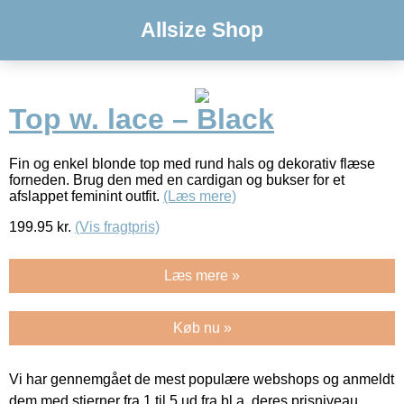
Allsize Shop
Top w. lace – Black
Fin og enkel blonde top med rund hals og dekorativ flæse
forneden. Brug den med en cardigan og bukser for et
afslappet feminint outfit.
(Læs mere)
199.95
kr.
(Vis fragtpris)
Læs mere »
Køb nu »
Vi har gennemgået de mest populære webshops og anmeldt
dem med stjerner fra 1 til 5 ud fra bl.a. deres prisniveau,