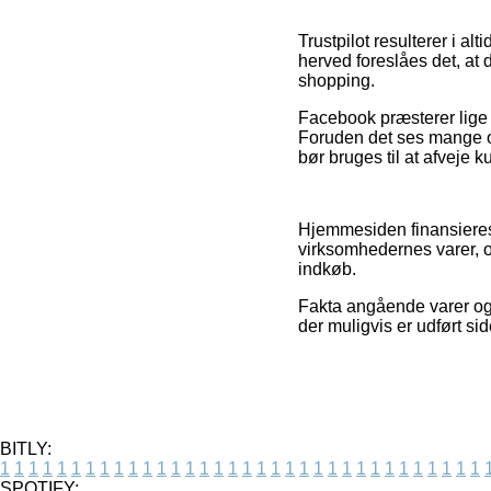
Trustpilot resulterer i a
herved foreslåes det, at
shopping.
Facebook præsterer lige så
Foruden det ses mange o
bør bruges til at afveje k
Hjemmesiden finansieres 
virksomhedernes varer, og
indkøb.
Fakta angående varer og o
der muligvis er udført s
BITLY:
1
1
1
1
1
1
1
1
1
1
1
1
1
1
1
1
1
1
1
1
1
1
1
1
1
1
1
1
1
1
1
1
1
1
SPOTIFY: