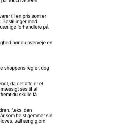
bud på Touch Screen
.
arer til en pris som er
. Bestillinger med
d uærlige forhandlere på
lighed bør du overveje en
se shoppens regler, dog
dt, da det ofte er et
nemæssigt ses til af
fremt du skulle få
dren, f.eks. den
 når som helst gemmer sin
 Gloves, uafhængig om