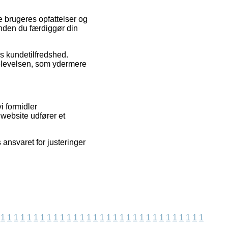
e brugeres opfattelser og
inden du færdiggør din
ns kundetilfredshed.
plevelsen, som ydermere
i formidler
 website udfører et
 ansvaret for justeringer
1
1
1
1
1
1
1
1
1
1
1
1
1
1
1
1
1
1
1
1
1
1
1
1
1
1
1
1
1
1
1