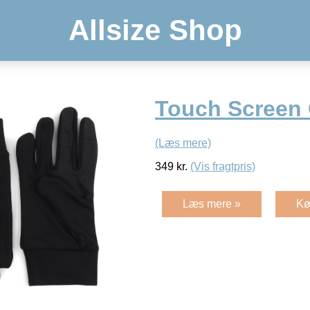
Allsize Shop
Touch Screen
(Læs mere)
349
kr.
(Vis fragtpris)
Læs mere »
Kø