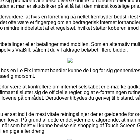
se sig profitabelt at efterse diverse online forhandlere efter til
ådan at man er skudsikker på at få fat i den mindst kostelige pris
ervurdere, at hvis en forretning på nettet frembyder bedst i test v
 det ofte være et fingerpeg om en bedragerisk internet forhandler
to mindre indbefattet af et regelsæt, hvilket støtter køberen imo
ortbetalinger eller betalinger med mobilen. Som en alternativ mu
elvis ViaBill, såfremt du vil afdrage beløbet i flere bidder.
 hos en Le Fix internet handler kunne de i og for sig gennemlæ
 særlig morsomt.
rfor være at kontrollere om internet selskabet er e-mærke godken
irmaet tilslutter sig de officielle regler, og at e-forretningen ruti
il lovene på området. Derudover tilbydes du genvej til bistand, så
 er sat ind i de mest vitale retningslinjer der er gældende for or
ingen lover. På grund af dette er det ydermere afgørende, at man
 når som helst vil kunne bevise sin shopping af Touch Screen
 en pige eller dreng.