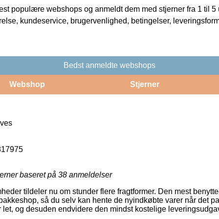
t populære webshops og anmeldt dem med stjerner fra 1 til 5 ud
rrelse, kundeservice, brugervenlighed, betingelser, leveringsfor
Bedst anmeldte webshops
Webshop
Stjerner
oves
817975
jerner baseret på
38
anmeldelser
mheder tildeler nu om stunder flere fragtformer. Den mest benytte
pakkeshop, så du selv kan hente de nyindkøbte varer når det pa
r let, og desuden endvidere den mindst kostelige leveringsudga