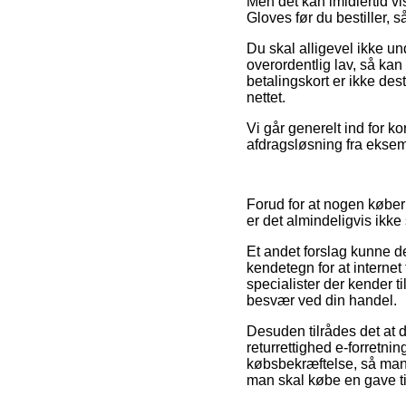
Men det kan imidlertid vi
Gloves før du bestiller, s
Du skal alligevel ikke und
overordentlig lav, så kan
betalingskort er ikke des
nettet.
Vi går generelt ind for k
afdragsløsning fra eksemp
Forud for at nogen køber
er det almindeligvis ikke
Et andet forslag kunne de
kendetegn for at internet f
specialister der kender t
besvær ved din handel.
Desuden tilrådes det at du
returrettighed e-forretn
købsbekræftelse, så man
man skal købe en gave til