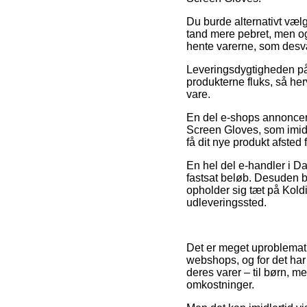
Du burde alternativt vælge
tand mere pebret, men ogs
hente varerne, som desvær
Leveringsdygtigheden på 
produkterne fluks, så he
vare.
En del e-shops annoncere
Screen Gloves, som imidle
få dit nye produkt afsted 
En hel del e-handler i D
fastsat beløb. Desuden b
opholder sig tæt på Koldi
udleveringssted.
Det er meget uproblemati
webshops, og for det har
deres varer – til børn, m
omkostninger.