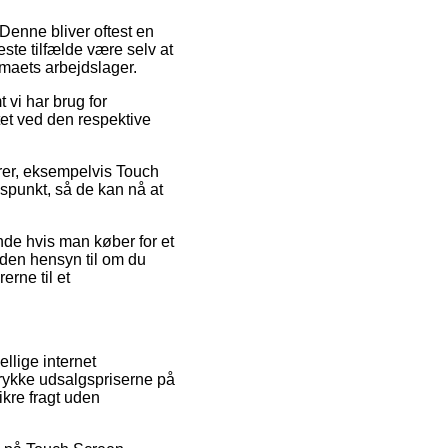
. Denne bliver oftest en
ste tilfælde være selv at
rmaets arbejdslager.
 vi har brug for
tet ved den respektive
rer, eksempelvis Touch
idspunkt, så de kan nå at
nde hvis man køber for et
uden hensyn til om du
erne til et
llige internet
trykke udsalgspriserne på
ikre fragt uden