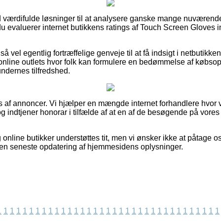
ltid værdifulde løsninger til at analysere ganske mange nuværend
 du evaluerer internet butikkens ratings af Touch Screen Gloves 
 vel egentlig fortræffelige genveje til at få indsigt i netbutikke
nline outlets hvor folk kan formulere en bedømmelse af købso
undernes tilfredshed.
af annoncer. Vi hjælper en mængde internet forhandlere hvor v
 indtjener honorar i tilfælde af at en af de besøgende på vores
nline butikker understøttes tit, men vi ønsker ikke at påtage os
iden seneste opdatering af hjemmesidens oplysninger.
1
1
1
1
1
1
1
1
1
1
1
1
1
1
1
1
1
1
1
1
1
1
1
1
1
1
1
1
1
1
1
1
1
1
1