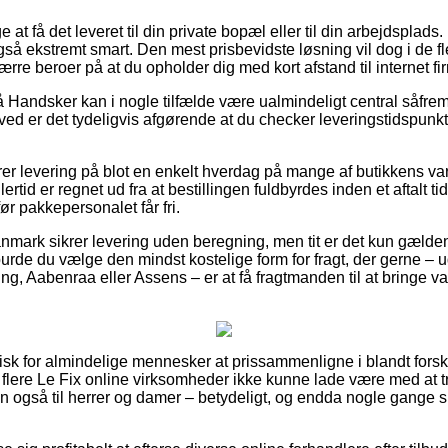
 at få det leveret til din private bopæl eller til din arbejdsplads
å ekstremt smart. Den mest prisbevidste løsning vil dog i de fle
re beroer på at du opholder dig med kort afstand til internet fi
Handsker kan i nogle tilfælde være ualmindeligt central såfremt
rved er det tydeligvis afgørende at du checker leveringstidspunk
r levering på blot en enkelt hverdag på mange af butikkens va
rtid er regnet ud fra at bestillingen fuldbyrdes inden et aftalt t
før pakkepersonalet får fri.
anmark sikrer levering uden beregning, men tit er det kun gælde
urde du vælge den mindst kostelige form for fragt, der gerne – 
ng, Aabenraa eller Assens – er at få fragtmanden til at bringe var
sk for almindelige mennesker at prissammenligne i blandt forske
 flere Le Fix online virksomheder ikke kunne lade være med at 
en også til herrer og damer – betydeligt, og endda nogle gange s