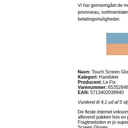
Vi har gennemgået de mes
prisniveau, sortimentstø
betalingsmuligheder.
Navn:
Touch Screen Gl
Kategori:
Handsker
Producent:
Le Fix
Varenummer:
6535284
EAN:
5713402038940
Vurderet til
4.1
ud af 5 st
De fleste internet virkso
afleveret pakken hos en 
Fragtmetoden er jo supe
Screen Gloves.