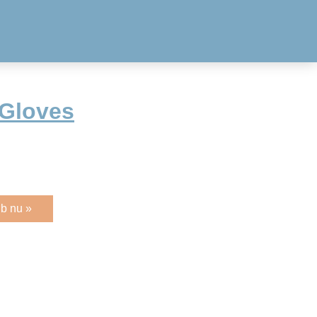
 Gloves
b nu »