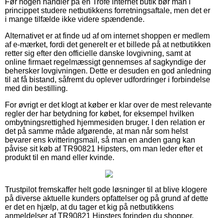
Før nogen handler på en Trofé internet butik bør man i
princippet studere netbutikkens forretningsaftale, men det er
i mange tilfælde ikke videre spændende.
Alternativet er at finde ud af om internet shoppen er medlem
af e-mærket, fordi det generelt er et billede på at netbutikken
retter sig efter den officielle danske lovgivning, samt at
online firmaet regelmæssigt gennemses af sagkyndige der
behersker lovgivningen. Dette er desuden en god anledning
til at få bistand, såfremt du oplever udfordringer i forbindelse
med din bestilling.
For øvrigt er det klogt at køber er klar over de mest relevante
regler der har betydning for købet, for eksempel hvilken
ombytningsrettighed hjemmesiden bruger. I den relation er
det på samme måde afgørende, at man når som helst
bevarer ens kvitteringsmail, så man en anden gang kan
påvise sit køb af TR90821 Hipsters, om man leder efter et
produkt til en mand eller kvinde.
Trustpilot fremskaffer helt gode løsninger til at blive klogere
på diverse aktuelle kunders opfattelser og på grund af dette
er det en hjælp, at du tager et kig på netbutikkens
anmeldelser af TR90821 Hipsters forinden du shopper.