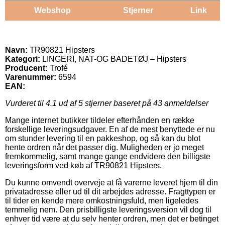
Webshop
Stjerner
Link
Navn:
TR90821 Hipsters
Kategori:
LINGERI, NAT-OG BADETØJ – Hipsters
Producent:
Trofé
Varenummer:
6594
EAN:
Vurderet til
4.1
ud af 5 stjerner baseret på
43
anmeldelser
Mange internet butikker tildeler efterhånden en række
forskellige leveringsudgaver. En af de mest benyttede er nu
om stunder levering til en pakkeshop, og så kan du blot
hente ordren når det passer dig. Muligheden er jo meget
fremkommelig, samt mange gange endvidere den billigste
leveringsform ved køb af TR90821 Hipsters.
Du kunne omvendt overveje at få varerne leveret hjem til din
privatadresse eller ud til dit arbejdes adresse. Fragttypen er
til tider en kende mere omkostningsfuld, men ligeledes
temmelig nem. Den prisbilligste leveringsversion vil dog til
enhver tid være at du selv henter ordren, men det er betinget