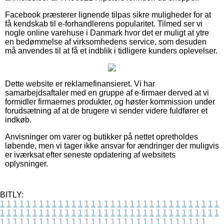
Facebook præsterer lignende tilpas sikre muligheder for at
få kendskab til e-forhandlerens popularitet. Tilmed ser vi
nogle online varehuse i Danmark hvor det er muligt at ytre
en bedømmelse af virksomhedens service, som desuden
må anvendes til at få et indblik i tidligere kunders oplevelser.
Dette website er reklamefinansieret. Vi har
samarbejdsaftaler med en gruppe af e-firmaer derved at vi
formidler firmaernes produkter, og høster kommission under
forudsætning af at de brugere vi sender videre fuldfører et
indkøb.
Anvisninger om varer og butikker på nettet opretholdes
løbende, men vi tager ikke ansvar for ændringer der muligvis
er iværksat efter seneste opdatering af websitets
oplysninger.
BITLY:
1
1
1
1
1
1
1
1
1
1
1
1
1
1
1
1
1
1
1
1
1
1
1
1
1
1
1
1
1
1
1
1
1
1
1
1
1
1
1
1
1
1
1
1
1
1
1
1
1
1
1
1
1
1
1
1
1
1
1
1
1
1
1
1
1
1
1
1
1
1
1
1
1
1
1
1
1
1
1
1
1
1
1
1
1
1
1
1
1
1
1
1
1
1
1
1
1
1
1
1