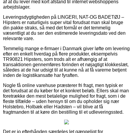
af at du lever med kort afstand til internet webshoppens
arbejdslager.
Leveringsdygtigheden på LINGERI, NAT-OG BADETØJ –
Hipsters er naturligvis super vital forudsat man skal bruge
din pakke straks, så med det formål er det temmelig
væsentligt at du ser den estimerede leveringsdato ved den
relevante vare.
Temmelig mange e-firmaer i Danmark giver løfte om levering
efter en enkelt hverdag på flere produkter, eksempelvis
TR90821 Hipsters, som trods alt er afhængig af at
transaktionen gennemføres forinden et nøjagtigt klokkeslæt,
således at de har udsigt til at kunne nå at få varerne betjent
inden de logistikansatte har fyraften.
Nogle få online varehuse præsterer fri fragt, men typisk er
det forudsat at du køber for et konkret beløb. Ellers skal man
foretrække den mest betalelige mulighed for fragt, som i de
fleste tilfælde – uden hensyn til om du opholder sig nær
Holstebro, Holbæk eller Hadsten – vil blive at få
fragtmanden til at køre din bestilling til et udleveringssted.
Det er jo efterhånden særdeles let gængeligt for