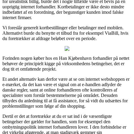
for urealistisk billig, burde det i nogle tilfælde være et bevis på en
uoprigtig internet forhandler. Kortbetalinger er ikke desto mindre
indbefattet af en forordning, der begunstiger kunden imod falske
internet firmaer.
Vi foreslår generelt kortbestillinger eller betalinger med mobilen.
Alternativt burde du benytte et tilbud fra for eksempel ViaBill, hvis
du foretrækker at afdrage beløbet over en periode.
Forinden nogen køber hos en Han Kjøbenhavn forhandler på nettet
behøver de principielt kigge på virksomhedens betingelser, det er
dog tit et omfattende projekt.
Et andet alternativ kan derfor være at se om internet webshoppen er
e-mærket, da det kan være et signal om at e-handlen adlyder de
danske regler, samt at online forhandleren ofte kontrolleres af
specialister som forstår bestemmelserne på området. Desuden
tilbydes du anledning til at få assistance, for så vidt du udsættes for
problemstillinger som følge af din shopping.
Dertil er det at foretrække at du er sat ind i de væsentligste
betingelser der gælder for handlen, som for eksempel den
ombytningspolitik internet forhandleren lover. I den forbindelse er
det virkelig afgørende, at man stadigvæk gemmer sin