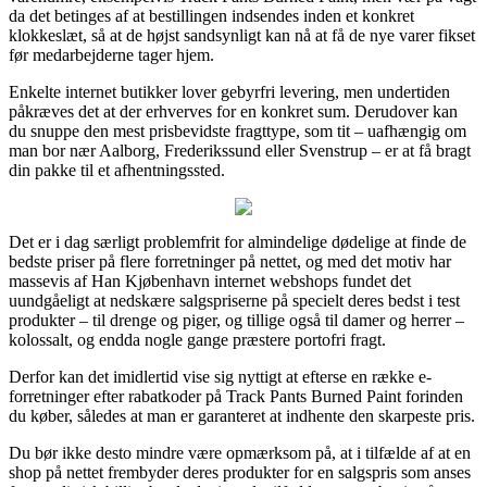
da det betinges af at bestillingen indsendes inden et konkret
klokkeslæt, så at de højst sandsynligt kan nå at få de nye varer fikset
før medarbejderne tager hjem.
Enkelte internet butikker lover gebyrfri levering, men undertiden
påkræves det at der erhverves for en konkret sum. Derudover kan
du snuppe den mest prisbevidste fragttype, som tit – uafhængig om
man bor nær Aalborg, Frederikssund eller Svenstrup – er at få bragt
din pakke til et afhentningssted.
Det er i dag særligt problemfrit for almindelige dødelige at finde de
bedste priser på flere forretninger på nettet, og med det motiv har
massevis af Han Kjøbenhavn internet webshops fundet det
uundgåeligt at nedskære salgspriserne på specielt deres bedst i test
produkter – til drenge og piger, og tillige også til damer og herrer –
kolossalt, og endda nogle gange præstere portofri fragt.
Derfor kan det imidlertid vise sig nyttigt at efterse en række e-
forretninger efter rabatkoder på Track Pants Burned Paint forinden
du køber, således at man er garanteret at indhente den skarpeste pris.
Du bør ikke desto mindre være opmærksom på, at i tilfælde af at en
shop på nettet frembyder deres produkter for en salgspris som anses