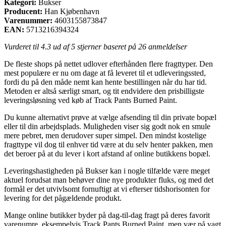
Kategori:
Bukser
Producent:
Han Kjøbenhavn
Varenummer:
4603155873847
EAN:
5713216394324
Vurderet til
4.3
ud af 5 stjerner baseret på
26
anmeldelser
De fleste shops på nettet udlover efterhånden flere fragttyper. Den
mest populære er nu om dage at få leveret til et udleveringssted,
fordi du på den måde nemt kan hente bestillingen når du har tid.
Metoden er altså særligt smart, og tit endvidere den prisbilligste
leveringsløsning ved køb af Track Pants Burned Paint.
Du kunne alternativt prøve at vælge afsending til din private bopæl
eller til din arbejdsplads. Muligheden viser sig godt nok en smule
mere pebret, men derudover super simpel. Den mindst kostelige
fragttype vil dog til enhver tid være at du selv henter pakken, men
det beroer på at du lever i kort afstand af online butikkens bopæl.
Leveringshastigheden på Bukser kan i nogle tilfælde være meget
aktuel forudsat man behøver dine nye produkter fluks, og med det
formål er det utvivlsomt fornuftigt at vi efterser tidshorisonten for
levering for det pågældende produkt.
Mange online butikker byder på dag-til-dag fragt på deres favorit
varenumre, eksempelvis Track Pants Burned Paint, men vær på vagt