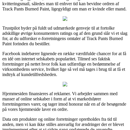
kvitteringsmail, således man til enhver tid kan bevidne ordren af
Track Pants Burned Paint, ligegyldigt om man er kvinde eller mand.
Trustpilot byder på fuldt ud udmærkede genveje til at fortolke
adskillige øvrige konsumenters ratings og af den grund slår vi et slag
for, at du udforsker e-forretningens omtaler af Track Pants Burned
Paint forinden du bestiller.
Facebook indebærer lignende en række værdifulde chancer for at få
en idé om internet selskabets popularitet. Tilmed ses faktisk
forretninger på nettet hvor folk kan udfærdige en bedømmelse af
virksomhedens service, hvilket lige så vel må tages i brug til at få et
indtryk af kundetilfredsheden.
Hjemmesiden finansieres af reklamer. Vi arbejder sammen med
masser af online selskaber i form af at vi markedsfører
forretningernes varer, og tager imod honorar når en af de besøgende
på vores hjemmeside laver en ordre.
Data om produkter og online forretninger opretholdes fra tid til
anden, men vi kan ikke stilles ansvarlig for ændringer der er blevet
implementeret efter at vi sidste gang opdaterede de anvendte