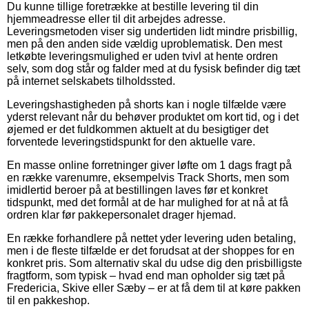
Du kunne tillige foretrække at bestille levering til din
hjemmeadresse eller til dit arbejdes adresse.
Leveringsmetoden viser sig undertiden lidt mindre prisbillig,
men på den anden side vældig uproblematisk. Den mest
letkøbte leveringsmulighed er uden tvivl at hente ordren
selv, som dog står og falder med at du fysisk befinder dig tæt
på internet selskabets tilholdssted.
Leveringshastigheden på shorts kan i nogle tilfælde være
yderst relevant når du behøver produktet om kort tid, og i det
øjemed er det fuldkommen aktuelt at du besigtiger det
forventede leveringstidspunkt for den aktuelle vare.
En masse online forretninger giver løfte om 1 dags fragt på
en række varenumre, eksempelvis Track Shorts, men som
imidlertid beroer på at bestillingen laves før et konkret
tidspunkt, med det formål at de har mulighed for at nå at få
ordren klar før pakkepersonalet drager hjemad.
En række forhandlere på nettet yder levering uden betaling,
men i de fleste tilfælde er det forudsat at der shoppes for en
konkret pris. Som alternativ skal du udse dig den prisbilligste
fragtform, som typisk – hvad end man opholder sig tæt på
Fredericia, Skive eller Sæby – er at få dem til at køre pakken
til en pakkeshop.