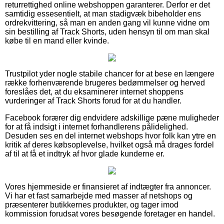
returrettighed online webshoppen garanterer. Derfor er det
samtidig essesentielt, at man stadigvæk bibeholder ens
ordrekvittering, så man en anden gang vil kunne vidne om
sin bestilling af Track Shorts, uden hensyn til om man skal
købe til en mand eller kvinde.
Trustpilot yder nogle stabile chancer for at bese en længere
række forhenværende brugeres bedømmelser og herved
foreslåes det, at du eksaminerer internet shoppens
vurderinger af Track Shorts forud for at du handler.
Facebook forærer dig endvidere adskillige pæne muligheder
for at få indsigt i internet forhandlerens pålidelighed.
Desuden ses en del internet webshops hvor folk kan ytre en
kritik af deres købsoplevelse, hvilket også må drages fordel
af til at få et indtryk af hvor glade kunderne er.
Vores hjemmeside er finansieret af indtægter fra annoncer.
Vi har et fast samarbejde med masser af netshops og
præsenterer butikkernes produkter, og tager imod
kommission forudsat vores besøgende foretager en handel.