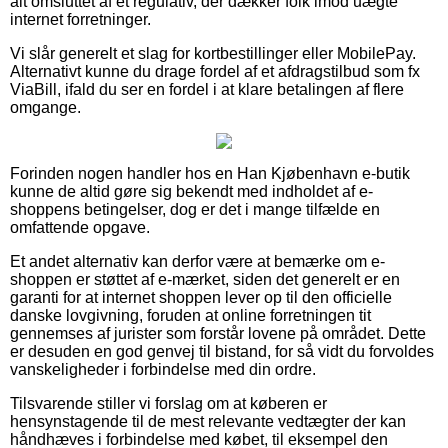
alt omsluttet af et regulativ, der dækker folk imod uægte
internet forretninger.
Vi slår generelt et slag for kortbestillinger eller MobilePay.
Alternativt kunne du drage fordel af et afdragstilbud som fx
ViaBill, ifald du ser en fordel i at klare betalingen af flere
omgange.
Forinden nogen handler hos en Han Kjøbenhavn e-butik
kunne de altid gøre sig bekendt med indholdet af e-
shoppens betingelser, dog er det i mange tilfælde en
omfattende opgave.
Et andet alternativ kan derfor være at bemærke om e-
shoppen er støttet af e-mærket, siden det generelt er en
garanti for at internet shoppen lever op til den officielle
danske lovgivning, foruden at online forretningen tit
gennemses af jurister som forstår lovene på området. Dette
er desuden en god genvej til bistand, for så vidt du forvoldes
vanskeligheder i forbindelse med din ordre.
Tilsvarende stiller vi forslag om at køberen er
hensynstagende til de mest relevante vedtægter der kan
håndhæves i forbindelse med købet, til eksempel den