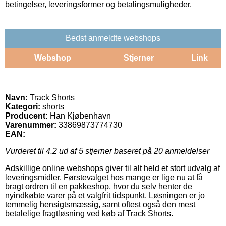
betingelser, leveringsformer og betalingsmuligheder.
Bedst anmeldte webshops
Webshop
Stjerner
Link
Navn:
Track Shorts
Kategori:
shorts
Producent:
Han Kjøbenhavn
Varenummer:
33869873774730
EAN:
Vurderet til
4.2
ud af 5 stjerner baseret på
20
anmeldelser
Adskillige online webshops giver til alt held et stort udvalg af
leveringsmidler. Førstevalget hos mange er lige nu at få
bragt ordren til en pakkeshop, hvor du selv henter de
nyindkøbte varer på et valgfrit tidspunkt. Løsningen er jo
temmelig hensigtsmæssig, samt oftest også den mest
betalelige fragtløsning ved køb af Track Shorts.