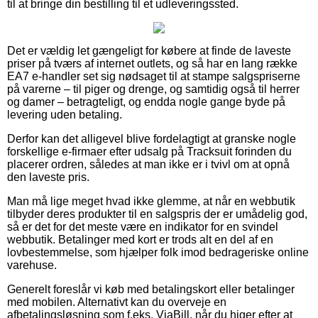
til at bringe din bestilling til et udleveringssted.
Det er vældig let gængeligt for købere at finde de laveste
priser på tværs af internet outlets, og så har en lang række
EA7 e-handler set sig nødsaget til at stampe salgspriserne
på varerne – til piger og drenge, og samtidig også til herrer
og damer – betragteligt, og endda nogle gange byde på
levering uden betaling.
Derfor kan det alligevel blive fordelagtigt at granske nogle
forskellige e-firmaer efter udsalg på Tracksuit forinden du
placerer ordren, således at man ikke er i tvivl om at opnå
den laveste pris.
Man må lige meget hvad ikke glemme, at når en webbutik
tilbyder deres produkter til en salgspris der er umådelig god,
så er det for det meste være en indikator for en svindel
webbutik. Betalinger med kort er trods alt en del af en
lovbestemmelse, som hjælper folk imod bedrageriske online
varehuse.
Generelt foreslår vi køb med betalingskort eller betalinger
med mobilen. Alternativt kan du overveje en
afbetalingsløsning som f.eks. ViaBill, når du higer efter at