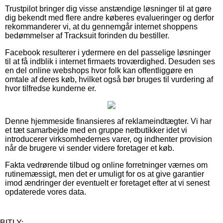
Trustpilot bringer dig visse anstændige løsninger til at gøre
dig bekendt med flere andre køberes evalueringer og derfor
rekommanderer vi, at du gennemgår internet shoppens
bedømmelser af Tracksuit forinden du bestiller.
Facebook resulterer i ydermere en del passelige løsninger
til at få indblik i internet firmaets troværdighed. Desuden ses
en del online webshops hvor folk kan offentliggøre en
omtale af deres køb, hvilket også bør bruges til vurdering af
hvor tilfredse kunderne er.
Denne hjemmeside finansieres af reklameindtægter. Vi har
et tæt samarbejde med en gruppe netbutikker idet vi
introducerer virksomhedernes varer, og indhenter provision
når de brugere vi sender videre foretager et køb.
Fakta vedrørende tilbud og online forretninger værnes om
rutinemæssigt, men det er umuligt for os at give garantier
imod ændringer der eventuelt er foretaget efter at vi senest
opdaterede vores data.
BITLY: