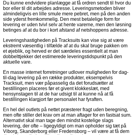
Du kunne endvidere planlægge at få ordren sendt til hvor du
bor eller til dit arbejdes adresse. Leveringsmetoden bliver
almindeligvis en lille smule mere pebret, men på den anden
side yderst fremkommelig. Den mest betalelige form for
levering er uden tvivl selv at hente varerne, men den løsning
betinges af at du bor i kort afstand af netshoppens adresse.
Leveringshastigheden på Tracksuits kan vise sig at være
ekstremt væsentlig i tilfælde af at du skal bruge pakken om
et øjeblik, og herved er det særdeles essentielt at man
dobbelttjekker det estimerede leveringstidspunkt på den
aktuelle vare.
En masse internet forretninger udlover muligheden for dag-
til-dag levering på en række produkter, eksempelvis
Tracksuit, men vær påpasselig da det forudsætter at
bestillingen placeres før et givent klokkeslæt, med
hensynstagen til at de har udsigt til at kunne nå at få
bestillingen klargjort før personalet har fyraften.
En hel del outlets på nettet præsterer fragt uden beregning,
men ofte stiller det krav om at man aftager for en fastsat sum.
Alternativt skal man tage den mindst kostelige slags
levering, der ofte – ligegyldigt om man opholder sig tæt på
Viborg, Skanderborg eller Fredensborg – vil være at få dem