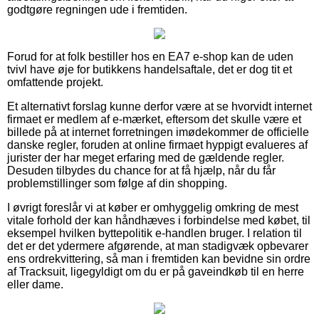
godtgøre regningen ude i fremtiden.
Forud for at folk bestiller hos en EA7 e-shop kan de uden
tvivl have øje for butikkens handelsaftale, det er dog tit et
omfattende projekt.
Et alternativt forslag kunne derfor være at se hvorvidt internet
firmaet er medlem af e-mærket, eftersom det skulle være et
billede på at internet forretningen imødekommer de officielle
danske regler, foruden at online firmaet hyppigt evalueres af
jurister der har meget erfaring med de gældende regler.
Desuden tilbydes du chance for at få hjælp, når du får
problemstillinger som følge af din shopping.
I øvrigt foreslår vi at køber er omhyggelig omkring de mest
vitale forhold der kan håndhæves i forbindelse med købet, til
eksempel hvilken byttepolitik e-handlen bruger. I relation til
det er det ydermere afgørende, at man stadigvæk opbevarer
ens ordrekvittering, så man i fremtiden kan bevidne sin ordre
af Tracksuit, ligegyldigt om du er på gaveindkøb til en herre
eller dame.