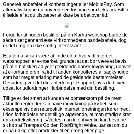
Generelt anbefaler vi kortbetalinger eller MobilePay. Som
alternativ kunne du anvende en løsning som f.eks. ViaBill, i
tilfælde af at du tilstræber at klare beløbet over tid.
Forud for at nogen bestiller på en Karhu webshop burde de
sådan set gennemlæse virksomhedens handelsaftale, dog
er det i reglen ikke særlig interessant.
Et alternativ kan være at finde ud af hvorvidt internet
webshoppen er e-mærket, grundet at det bør være et bevis
på at e-butikken adlyder gældende dansk lovgivning, udover
at e-forhandleren fra tid til anden kontrolleres af sagkyndige
som har meget erfaring med de gældende bestemmelser.
Desuden giver det dig anledning til support, hvis du bliver
udsat for udfordringer i forbindelse med din bestilling.
Tillige er det smart at kunden er opmærksom på de mest
aktuelle regler der kan have indvirkning på købet, som
eksempelvis den returpolitik internet forretningen kører med.
I den forbindelse er det tillige afgørende, at man stadig sikrer
ens ordrekvittering, således man til enhver tid kan bevidne
sit køb af Trampas Golden Rod/Bright White, uanset om du
er på udkig efter produkter til en dreng eller pige.