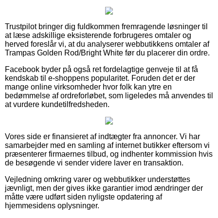
Trustpilot bringer dig fuldkommen fremragende løsninger til
at læse adskillige eksisterende forbrugeres omtaler og
herved foreslår vi, at du analyserer webbutikkens omtaler af
Trampas Golden Rod/Bright White før du placerer din ordre.
Facebook byder på også ret fordelagtige genveje til at få
kendskab til e-shoppens popularitet. Foruden det er der
mange online virksomheder hvor folk kan ytre en
bedømmelse af ordreforløbet, som ligeledes må anvendes til
at vurdere kundetilfredsheden.
Vores side er finansieret af indtægter fra annoncer. Vi har
samarbejder med en samling af internet butikker eftersom vi
præsenterer firmaernes tilbud, og indhenter kommission hvis
de besøgende vi sender videre laver en transaktion.
Vejledning omkring varer og webbutikker understøttes
jævnligt, men der gives ikke garantier imod ændringer der
måtte være udført siden nyligste opdatering af
hjemmesidens oplysninger.