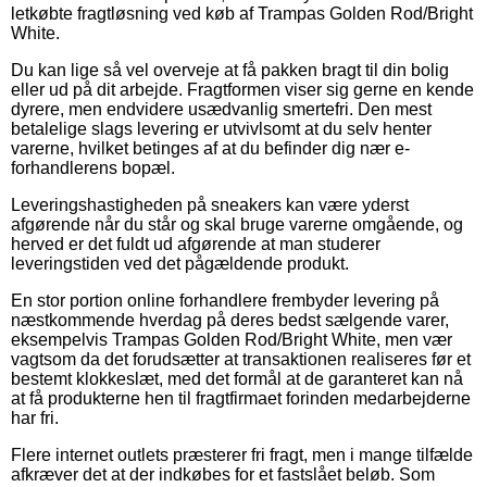
letkøbte fragtløsning ved køb af Trampas Golden Rod/Bright
White.
Du kan lige så vel overveje at få pakken bragt til din bolig
eller ud på dit arbejde. Fragtformen viser sig gerne en kende
dyrere, men endvidere usædvanlig smertefri. Den mest
betalelige slags levering er utvivlsomt at du selv henter
varerne, hvilket betinges af at du befinder dig nær e-
forhandlerens bopæl.
Leveringshastigheden på sneakers kan være yderst
afgørende når du står og skal bruge varerne omgående, og
herved er det fuldt ud afgørende at man studerer
leveringstiden ved det pågældende produkt.
En stor portion online forhandlere frembyder levering på
næstkommende hverdag på deres bedst sælgende varer,
eksempelvis Trampas Golden Rod/Bright White, men vær
vagtsom da det forudsætter at transaktionen realiseres før et
bestemt klokkeslæt, med det formål at de garanteret kan nå
at få produkterne hen til fragtfirmaet forinden medarbejderne
har fri.
Flere internet outlets præsterer fri fragt, men i mange tilfælde
afkræver det at der indkøbes for et fastslået beløb. Som