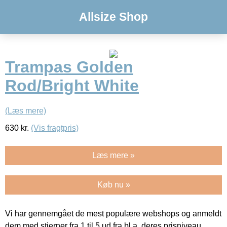
Allsize Shop
Trampas Golden
Rod/Bright White
(Læs mere)
630
kr.
(Vis fragtpris)
Læs mere »
Køb nu »
Vi har gennemgået de mest populære webshops og anmeldt
dem med stjerner fra 1 til 5 ud fra bl.a. deres prisniveau,