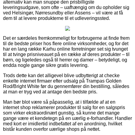
alternativ kan man snuppe den prisbilligste
leveringsudgave, som ofte – uafhængig om du opholder sig
ved Helsingør, Nørresundby eller Assens – vil være at få
dem til at levere produkterne til et udleveringssted.
Det er særdeles fremkommeligt for forbrugerne at finde frem
til de bedste priser hos flere online virksomheder, og for det
har en lang række Karhu online forretninger set sig tvunget
til at tvinge prisniveauet på en række af deres produkter – til
børn, og ligeledes også til herrer og damer – betydeligt, og
endda nogle gange sikre gratis levering.
Trods dette kan det alligevel blive udbytterigt at checke
enkelte internet firmaer efter udsalg på Trampas Golden
Rod/Bright White før du gennemfører din bestilling, således
at man er tryg ved at antage den bedste pris.
Man bør blot være så påpasselig, at i tilfælde af at en
internet shop reklamerer produkter til salg for en salgspris
som virker ekstraordinært gunstig, så kunne det mange
gange være et kendetegn på en uærlig e-forhandler. Handler
med kort er imidlertid indbefattet af en anordning, hvilket
bistår kunden overfor uærlige shops på nettet.