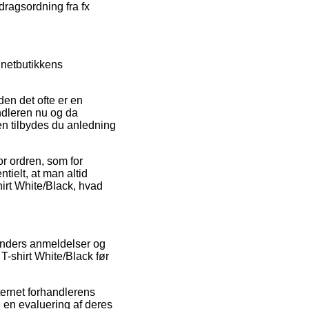
dragsordning fra fx
 netbutikkens
den det ofte er en
andleren nu og da
 tilbydes du anledning
or ordren, som for
ielt, at man altid
hirt White/Black, hvad
kunders anmeldelser og
T-shirt White/Black før
ternet forhandlerens
e en evaluering af deres