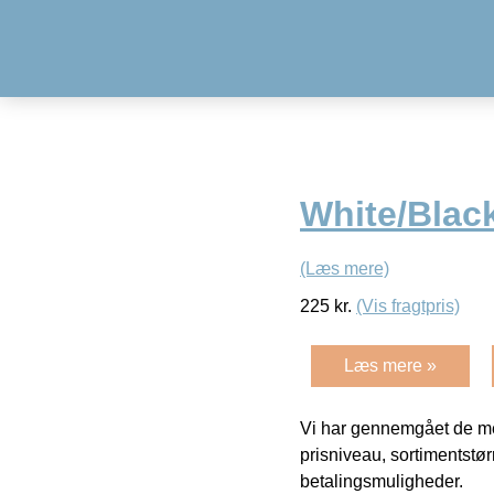
White/Blac
(Læs mere)
225
kr.
(Vis fragtpris)
Læs mere »
Vi har gennemgået de mes
prisniveau, sortimentstø
betalingsmuligheder.