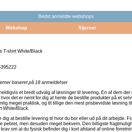
Bedst anmeldte webshops
Webshop
Stjerner
T-shirt White/Black
5395222
jerner baseret på
18
anmeldelser
 heldigvis et bredt udvalg af løsninger til levering. En af dem de
r det er nemt for dig at hente de bestilte produkter på et selvv
g meget praktisk, og tit tillige den mest prisbevidste løsning ti
t White/Black.
ig at bestille levering til hvor du bor eller ud på dit arbejde. 
e pebret, men desuden meget bekvem. Den billigste fragtmuligh
r krav om at du fysisk befinder dig i kort afstand af online forret