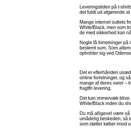
Leveringstiden på t-shir
det fuldt ud afgørende a
Mange internet outlets f
White/Black, men som trod
de med sikkerhed kan nå 
Nogle få forretninger på 
bestemt sum. Som alternat
opholder sig ved Odense, 
Det er efterhånden usædv
online forretninger, og s
mange af deres varer – ti
fragtfri levering.
Det kan immervæk blive g
White/Black inden du shop
Du må alligevel være så 
umådelig beskeden, så er 
som støtter køber imod 