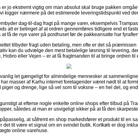
ts er jo ekstremt vigtig om man absolut skal bruge pakken omgåe
t vi kigger nærmere på det estimerede leveringstidspunkt ved 
rembyder dag-til-dag fragt på mange varer, eksempelvis Trampas
s alt er betinget af at ordren gennemføres tidligere end et fast
at få de nye varer på posthuset før de pakkeansatte har fyraften
nettet tilbyder fragt uden betaling, men ofte er det så præmissen 
iv kan du udvælge den mest betalelige løsning til levering, der 
Hobro eller Vejen – er at få fragtmanden til at bringe ordren ti
anlig let gængeligt for almindelige mennesker at sammenligne pr
å har masser af Karhu internet foretagender været nødt til at for
l piger og drenge, lige så vel som til voksne – en hel del, og e
unstigt at efterse nogle enkelte online shops efter tilbud på T
per, således at man er usvigeligt sikker på at få den skarpeste 
påpasselig, at såfremt en shop markedsfører et produkt til en sa
det tit være et signal om en svindel butik. Kortkøb er dog inklud
uægte online varehuse.