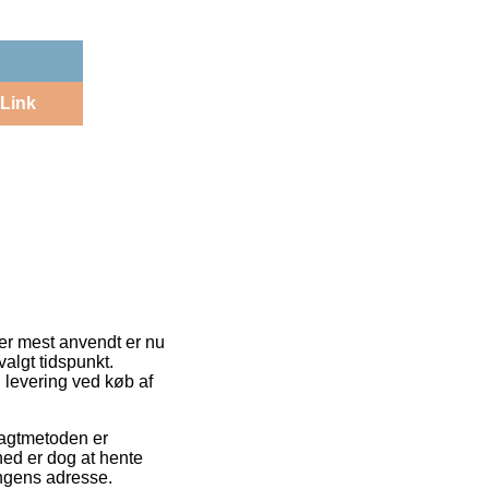
Link
r er mest anvendt er nu
algt tidspunkt.
l levering ved køb af
Fragtmetoden er
ed er dog at hente
ningens adresse.