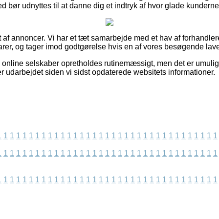
 bør udnyttes til at danne dig et indtryk af hvor glade kunderne
 af annoncer. Vi har et tæt samarbejde med et hav af forhandlere
rer, og tager imod godtgørelse hvis en af vores besøgende laver
 online selskaber opretholdes rutinemæssigt, men det er umuligt 
r udarbejdet siden vi sidst opdaterede websitets informationer.
1
1
1
1
1
1
1
1
1
1
1
1
1
1
1
1
1
1
1
1
1
1
1
1
1
1
1
1
1
1
1
1
1
1
1
1
1
1
1
1
1
1
1
1
1
1
1
1
1
1
1
1
1
1
1
1
1
1
1
1
1
1
1
1
1
1
1
1
1
1
1
1
1
1
1
1
1
1
1
1
1
1
1
1
1
1
1
1
1
1
1
1
1
1
1
1
1
1
1
1
1
1
1
1
1