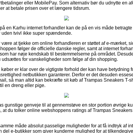
ortbetalinger eller MobilePay. Som alternativ bør du udnytte en af
ker at betale prisen over et længere tidsrum.
å en Karhu internet forhandler kan de på en vis måde betragte
r uden tvivl ikke super spændende.
r være at tjekke om online forhandleren er støttet af e-mærket, si
 shoppen følger de officielle danske regler, samt at internet forh
om har nøje kendskab til bestemmelserne på området. Desuden
s du udsættes for vanskeligheder som følge af din shopping.
at køber er klar over de vigtigste forhold der kan have betydning f
ettighed netbutikken garanterer. Derfor er det desuden essesent
mail, så man altid kan bekræfte sit køb af Trampas Sneakers T-s
l en dreng eller pige.
lpas gunstige genveje til at gennemstøve en stor portion øvrige 
 om, at du tolker online webshoppens ratings af Trampas Sneakers 
mme måde absolut passelige muligheder for at få indtryk af in
 en del e-butikker som giver kunderne mulighed for at tilkendegiv