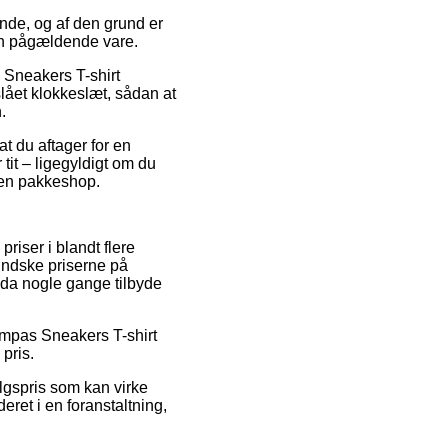
nde, og af den grund er
den pågældende vare.
 Sneakers T-shirt
slået klokkeslæt, sådan at
.
at du aftager for en
tit – ligegyldigt om du
l en pakkeshop.
iser i blandt flere
mindske priserne på
ndda nogle gange tilbyde
rampas Sneakers T-shirt
pris.
lgspris som kan virke
eret i en foranstaltning,