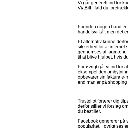
Vi går generelt ind for k
ViaBill, ifald du foretræk
Forinden nogen handler p
handelsvilkår, men det e
Et alternativ kunne derfo
sikkerhed for at internet
gennemses af fagmænd s
til at blive hjulpet, hvi
For øvrigt går vi ind for 
eksempel den ombytningsr
opbevarer sin faktura e-
end man er på shopping ti
Trustpilot forærer dig ti
derfor stiller vi forslag
du bestiller.
Facebook genererer på sa
popularitet. I øvrigt ses