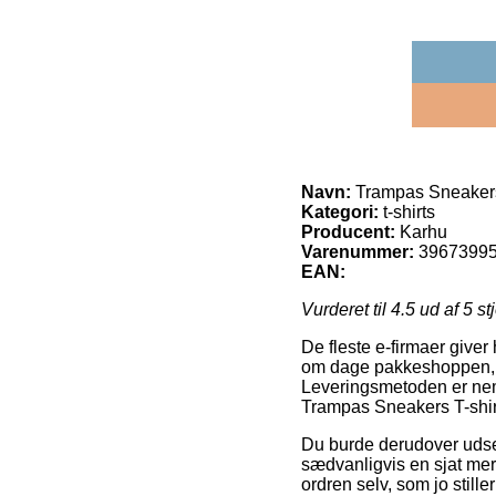
Navn:
Trampas Sneakers 
Kategori:
t-shirts
Producent:
Karhu
Varenummer:
3967399
EAN:
Vurderet til
4.5
ud af 5 st
De fleste e-firmaer giver
om dage pakkeshoppen, hvo
Leveringsmetoden er nemli
Trampas Sneakers T-shir
Du burde derudover udse d
sædvanligvis en sjat mer
ordren selv, som jo stille