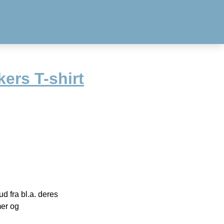
ers T-shirt
 fra bl.a. deres
mer og