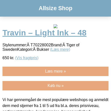
Allsize Shop
Travin – Light Ink – 48
Stylenummer:Â T70228002Brand:Â Tiger of
SwedenKategori:Â Bukser
(Læs mere)
650
kr.
(Vis fragtpris)
Læs mere »
Køb nu »
Vi har gennemgået de mest populære webshops og anmeldt
dem med stjerner fra 1 til 5 ud fra bl.a. deres prisniveau,