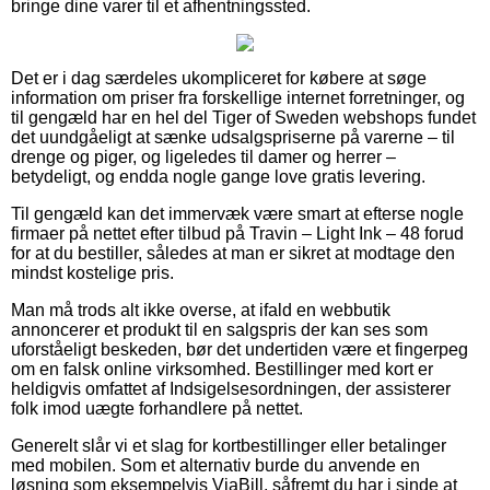
bringe dine varer til et afhentningssted.
Det er i dag særdeles ukompliceret for købere at søge
information om priser fra forskellige internet forretninger, og
til gengæld har en hel del Tiger of Sweden webshops fundet
det uundgåeligt at sænke udsalgspriserne på varerne – til
drenge og piger, og ligeledes til damer og herrer –
betydeligt, og endda nogle gange love gratis levering.
Til gengæld kan det immervæk være smart at efterse nogle
firmaer på nettet efter tilbud på Travin – Light Ink – 48 forud
for at du bestiller, således at man er sikret at modtage den
mindst kostelige pris.
Man må trods alt ikke overse, at ifald en webbutik
annoncerer et produkt til en salgspris der kan ses som
uforståeligt beskeden, bør det undertiden være et fingerpeg
om en falsk online virksomhed. Bestillinger med kort er
heldigvis omfattet af Indsigelsesordningen, der assisterer
folk imod uægte forhandlere på nettet.
Generelt slår vi et slag for kortbestillinger eller betalinger
med mobilen. Som et alternativ burde du anvende en
løsning som eksempelvis ViaBill, såfremt du har i sinde at