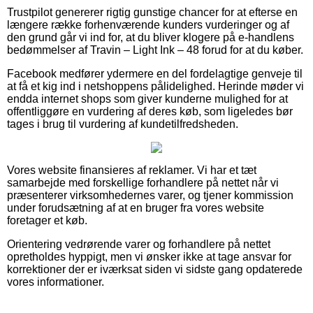
Trustpilot genererer rigtig gunstige chancer for at efterse en
længere række forhenværende kunders vurderinger og af
den grund går vi ind for, at du bliver klogere på e-handlens
bedømmelser af Travin – Light Ink – 48 forud for at du køber.
Facebook medfører ydermere en del fordelagtige genveje til
at få et kig ind i netshoppens pålidelighed. Herinde møder vi
endda internet shops som giver kunderne mulighed for at
offentliggøre en vurdering af deres køb, som ligeledes bør
tages i brug til vurdering af kundetilfredsheden.
Vores website finansieres af reklamer. Vi har et tæt
samarbejde med forskellige forhandlere på nettet når vi
præsenterer virksomhedernes varer, og tjener kommission
under forudsætning af at en bruger fra vores website
foretager et køb.
Orientering vedrørende varer og forhandlere på nettet
opretholdes hyppigt, men vi ønsker ikke at tage ansvar for
korrektioner der er iværksat siden vi sidste gang opdaterede
vores informationer.