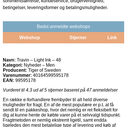
sortimentstørrelse, kundeservice, brugervenlighed,
betingelser, leveringsformer og betalingsmuligheder.
Bedst anmeldte webshops
Webshop
Stjerner
Link
Navn:
Travin – Light Ink – 48
Kategori:
Nyheder – Men
Producent:
Tiger of Sweden
Varenummer:
40164599595178
EAN:
99595178
Vurderet til
4.3
ud af 5 stjerner baseret på
47
anmeldelser
En række e-forhandlere frembyder til alt held diverse
muligheder for fragt. En af de mest populære er p.t. at få
sendt til en pakkeshop, hvor det nemlig er ret fleksibelt for
dig at kunne hente de købte varer på et selvvalgt tidspunkt.
Fragtmetoden er nemlig ekstremt ligetil, samt endda
ligeledes den mest betalelige type af levering ved køb af