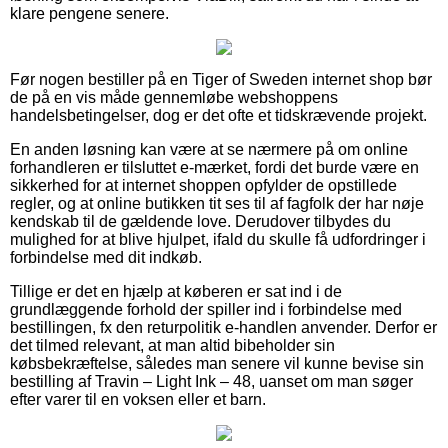
klare pengene senere.
Før nogen bestiller på en Tiger of Sweden internet shop bør
de på en vis måde gennemløbe webshoppens
handelsbetingelser, dog er det ofte et tidskrævende projekt.
En anden løsning kan være at se nærmere på om online
forhandleren er tilsluttet e-mærket, fordi det burde være en
sikkerhed for at internet shoppen opfylder de opstillede
regler, og at online butikken tit ses til af fagfolk der har nøje
kendskab til de gældende love. Derudover tilbydes du
mulighed for at blive hjulpet, ifald du skulle få udfordringer i
forbindelse med dit indkøb.
Tillige er det en hjælp at køberen er sat ind i de
grundlæggende forhold der spiller ind i forbindelse med
bestillingen, fx den returpolitik e-handlen anvender. Derfor er
det tilmed relevant, at man altid bibeholder sin
købsbekræftelse, således man senere vil kunne bevise sin
bestilling af Travin – Light Ink – 48, uanset om man søger
efter varer til en voksen eller et barn.