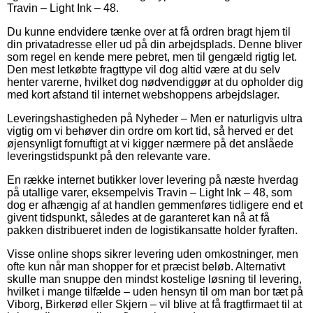
Travin – Light Ink – 48.
Du kunne endvidere tænke over at få ordren bragt hjem til
din privatadresse eller ud på din arbejdsplads. Denne bliver
som regel en kende mere pebret, men til gengæld rigtig let.
Den mest letkøbte fragttype vil dog altid være at du selv
henter varerne, hvilket dog nødvendiggør at du opholder dig
med kort afstand til internet webshoppens arbejdslager.
Leveringshastigheden på Nyheder – Men er naturligvis ultra
vigtig om vi behøver din ordre om kort tid, så herved er det
øjensynligt fornuftigt at vi kigger nærmere på det anslåede
leveringstidspunkt på den relevante vare.
En række internet butikker lover levering på næste hverdag
på utallige varer, eksempelvis Travin – Light Ink – 48, som
dog er afhængig af at handlen gemmenføres tidligere end et
givent tidspunkt, således at de garanteret kan nå at få
pakken distribueret inden de logistikansatte holder fyraften.
Visse online shops sikrer levering uden omkostninger, men
ofte kun når man shopper for et præcist beløb. Alternativt
skulle man snuppe den mindst kostelige løsning til levering,
hvilket i mange tilfælde – uden hensyn til om man bor tæt på
Viborg, Birkerød eller Skjern – vil blive at få fragtfirmaet til at