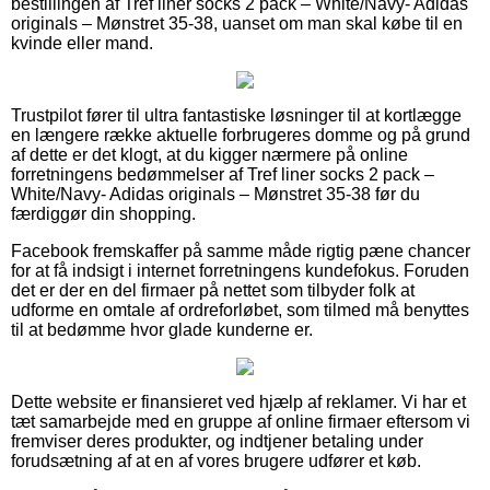
bestillingen af Tref liner socks 2 pack – White/Navy- Adidas
originals – Mønstret 35-38, uanset om man skal købe til en
kvinde eller mand.
Trustpilot fører til ultra fantastiske løsninger til at kortlægge
en længere række aktuelle forbrugeres domme og på grund
af dette er det klogt, at du kigger nærmere på online
forretningens bedømmelser af Tref liner socks 2 pack –
White/Navy- Adidas originals – Mønstret 35-38 før du
færdiggør din shopping.
Facebook fremskaffer på samme måde rigtig pæne chancer
for at få indsigt i internet forretningens kundefokus. Foruden
det er der en del firmaer på nettet som tilbyder folk at
udforme en omtale af ordreforløbet, som tilmed må benyttes
til at bedømme hvor glade kunderne er.
Dette website er finansieret ved hjælp af reklamer. Vi har et
tæt samarbejde med en gruppe af online firmaer eftersom vi
fremviser deres produkter, og indtjener betaling under
forudsætning af at en af vores brugere udfører et køb.