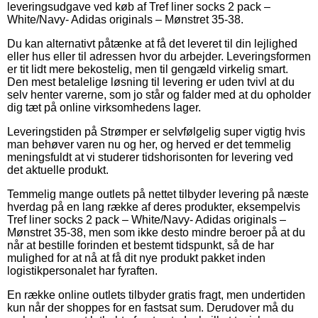
leveringsudgave ved køb af Tref liner socks 2 pack –
White/Navy- Adidas originals – Mønstret 35-38.
Du kan alternativt påtænke at få det leveret til din lejlighed
eller hus eller til adressen hvor du arbejder. Leveringsformen
er tit lidt mere bekostelig, men til gengæld virkelig smart.
Den mest betalelige løsning til levering er uden tvivl at du
selv henter varerne, som jo står og falder med at du opholder
dig tæt på online virksomhedens lager.
Leveringstiden på Strømper er selvfølgelig super vigtig hvis
man behøver varen nu og her, og herved er det temmelig
meningsfuldt at vi studerer tidshorisonten for levering ved
det aktuelle produkt.
Temmelig mange outlets på nettet tilbyder levering på næste
hverdag på en lang række af deres produkter, eksempelvis
Tref liner socks 2 pack – White/Navy- Adidas originals –
Mønstret 35-38, men som ikke desto mindre beroer på at du
når at bestille forinden et bestemt tidspunkt, så de har
mulighed for at nå at få dit nye produkt pakket inden
logistikpersonalet har fyraften.
En række online outlets tilbyder gratis fragt, men undertiden
kun når der shoppes for en fastsat sum. Derudover må du