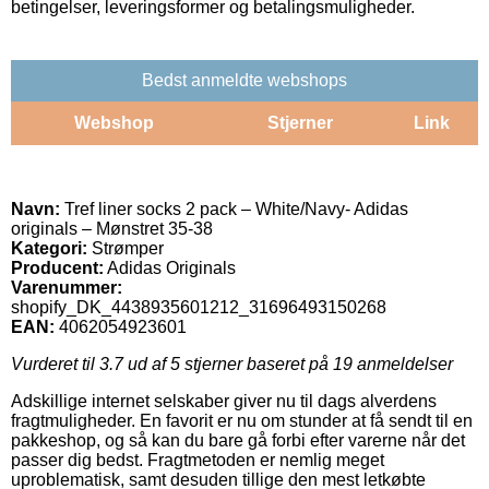
betingelser, leveringsformer og betalingsmuligheder.
Bedst anmeldte webshops
Webshop
Stjerner
Link
Navn:
Tref liner socks 2 pack – White/Navy- Adidas
originals – Mønstret 35-38
Kategori:
Strømper
Producent:
Adidas Originals
Varenummer:
shopify_DK_4438935601212_31696493150268
EAN:
4062054923601
Vurderet til
3.7
ud af 5 stjerner baseret på
19
anmeldelser
Adskillige internet selskaber giver nu til dags alverdens
fragtmuligheder. En favorit er nu om stunder at få sendt til en
pakkeshop, og så kan du bare gå forbi efter varerne når det
passer dig bedst. Fragtmetoden er nemlig meget
uproblematisk, samt desuden tillige den mest letkøbte