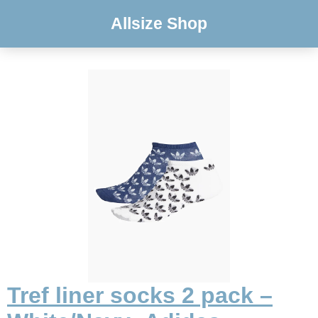
Allsize Shop
Tref liner socks 2 pack –