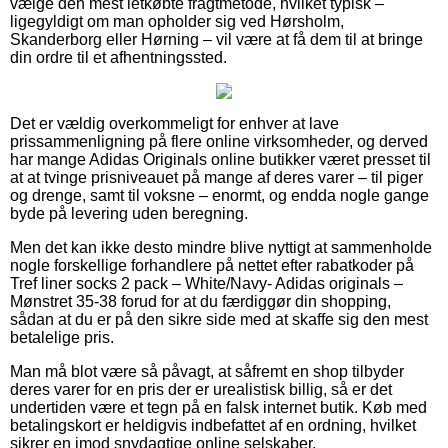
vælge den mest letkøbte fragtmetode, hvilket typisk –
ligegyldigt om man opholder sig ved Hørsholm,
Skanderborg eller Hørning – vil være at få dem til at bringe
din ordre til et afhentningssted.
Det er vældig overkommeligt for enhver at lave
prissammenligning på flere online virksomheder, og derved
har mange Adidas Originals online butikker været presset til
at at tvinge prisniveauet på mange af deres varer – til piger
og drenge, samt til voksne – enormt, og endda nogle gange
byde på levering uden beregning.
Men det kan ikke desto mindre blive nyttigt at sammenholde
nogle forskellige forhandlere på nettet efter rabatkoder på
Tref liner socks 2 pack – White/Navy- Adidas originals –
Mønstret 35-38 forud for at du færdiggør din shopping,
sådan at du er på den sikre side med at skaffe sig den mest
betalelige pris.
Man må blot være så påvagt, at såfremt en shop tilbyder
deres varer for en pris der er urealistisk billig, så er det
undertiden være et tegn på en falsk internet butik. Køb med
betalingskort er heldigvis indbefattet af en ordning, hvilket
sikrer en imod snydagtige online selskaber.