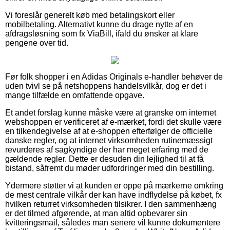
Vi foreslår generelt køb med betalingskort eller
mobilbetaling. Alternativt kunne du drage nytte af en
afdragsløsning som fx ViaBill, ifald du ønsker at klare
pengene over tid.
Før folk shopper i en Adidas Originals e-handler behøver de
uden tvivl se på netshoppens handelsvilkår, dog er det i
mange tilfælde en omfattende opgave.
Et andet forslag kunne måske være at granske om internet
webshoppen er verificeret af e-mærket, fordi det skulle være
en tilkendegivelse af at e-shoppen efterfølger de officielle
danske regler, og at internet virksomheden rutinemæssigt
revurderes af sagkyndige der har meget erfaring med de
gældende regler. Dette er desuden din lejlighed til at få
bistand, såfremt du møder udfordringer med din bestilling.
Ydermere støtter vi at kunden er oppe på mærkerne omkring
de mest centrale vilkår der kan have indflydelse på købet, fx
hvilken returret virksomheden tilsikrer. I den sammenhæng
er det tilmed afgørende, at man altid opbevarer sin
kvitteringsmail, således man senere vil kunne dokumentere