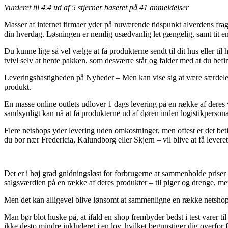
Vurderet til
4.4
ud af 5 stjerner baseret på
41
anmeldelser
Masser af internet firmaer yder på nuværende tidspunkt alverdens fragt
din hverdag. Løsningen er nemlig usædvanlig let gængelig, samt tit e
Du kunne lige så vel vælge at få produkterne sendt til dit hus eller ti
tvivl selv at hente pakken, som desværre står og falder med at du bef
Leveringshastigheden på Nyheder – Men kan vise sig at være særdeles vi
produkt.
En masse online outlets udlover 1 dags levering på en række af deres v
sandsynligt kan nå at få produkterne ud af døren inden logistikpersonale
Flere netshops yder levering uden omkostninger, men oftest er det beti
du bor nær Fredericia, Kalundborg eller Skjern – vil blive at få levere
Det er i høj grad gnidningsløst for forbrugerne at sammenholde prise
salgsværdien på en række af deres produkter – til piger og drenge, me
Men det kan alligevel blive lønsomt at sammenligne en række netshops 
Man bør blot huske på, at ifald en shop frembyder bedst i test varer t
ikke desto mindre inkluderet i en lov, hvilket begunstiger dig overfor 