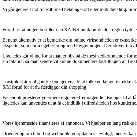
Vi går generelt ind for køb med betalingskort eller mobilbetaling. Som
Forud for at nogen bestiller i en RAINS butik burde de i reglen tyde e-
Et nemt alternativ er at bemærke om online virksomheden er e-mærke go
eksperter som har meget erfaring med lovgivningen. Derudover tilbydes
Ligeledes går vi ind for at man er obs på de mest vedkommende forhold d
sin faktura, så man senere vil kunne dokumentere bestillingen af Trek
Trustpilot fører til ganske fine genveje til at tolke en længere række 
S/M forud for at du færdiggør din shopping.
Facebook præsterer ydermere regulære fremragende løsninger til at få
ligeledes kan anvendes til at få et indblik i tilfredsheden hos kunderne
Vores hjemmeside finansieres af annoncer. Vi hjælper en lang række int
Orientering om tilbud og webbutikker opdateres jævnligt, men vi kan ik