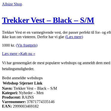
Allsize Shop
Trekker Vest – Black – S/M
Trekker Vest er en varmegivende vest, der passer perfekt til for- og eft
ikke kun om vinteren. Derfor har vi glæ
(Læs mere)
1000
kr.
(Vis fragtpris)
Læs mere »
Køb nu »
Vi har gennemgået de mest populære webshops og anmeldt dem med stjern
betalingsmuligheder.
Bedst anmeldte webshops
Webshop
Stjerner
Link
Navn:
Trekker Vest – Black – S/M
Kategori:
Nyheder – Men
Producent:
RAINS
Varenummer:
37871774335146
EAN:
2999003469182