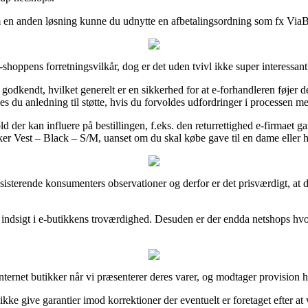
 en anden løsning kunne du udnytte en afbetalingsordning som fx ViaBill
shoppens forretningsvilkår, dog er det uden tvivl ikke super interessant
dkendt, hvilket generelt er en sikkerhed for at e-forhandleren føjer de
 du anledning til støtte, hvis du forvoldes udfordringer i processen m
er kan influere på bestillingen, f.eks. den returrettighed e-firmaet garan
ker Vest – Black – S/M, uanset om du skal købe gave til en dame eller h
eksisterende konsumenters observationer og derfor er det prisværdigt, at
 indsigt i e-butikkens troværdighed. Desuden er der endda netshops hv
.
ernet butikker når vi præsenterer deres varer, og modtager provision hv
ke give garantier imod korrektioner der eventuelt er foretaget efter at 