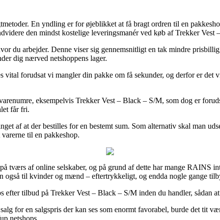
metoder. En yndling er for øjeblikket at få bragt ordren til en pakkesho
ndvidere den mindst kostelige leveringsmanér ved køb af Trekker Vest 
l hvor du arbejder. Denne viser sig gennemsnitligt en tak mindre prisbill
inder dig nærved netshoppens lager.
tal forudsat vi mangler din pakke om få sekunder, og derfor er det virke
arenumre, eksempelvis Trekker Vest – Black – S/M, som dog er forudsat a
t får fri.
nget af at der bestilles for en bestemt sum. Som alternativ skal man uds
t varerne til en pakkeshop.
r på tværs af online selskaber, og på grund af dette har mange RAINS i
n også til kvinder og mænd – eftertrykkeligt, og endda nogle gange tilb
efter tilbud på Trekker Vest – Black – S/M inden du handler, sådan at 
il salg for en salgspris der kan ses som enormt favorabel, burde det tit 
fup netshops.