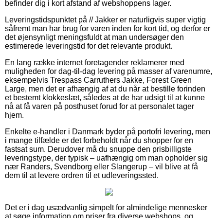
befinder dig i kort afstand af webshoppens lager.
Leveringstidspunktet på // Jakker er naturligvis super vigtig
såfremt man har brug for varen inden for kort tid, og derfor er
det øjensynligt meningsfuldt at man undersøger den
estimerede leveringstid for det relevante produkt.
En lang række internet foretagender reklamerer med
muligheden for dag-til-dag levering på masser af varenumre,
eksempelvis Trespass Carruthers Jakke, Forest Green
Large, men det er afhængig af at du når at bestille forinden
et bestemt klokkeslæt, således at de har udsigt til at kunne
nå at få varen på posthuset forud for at personalet tager
hjem.
Enkelte e-handler i Danmark byder på portofri levering, men
i mange tilfælde er det forbeholdt når du shopper for en
fastsat sum. Derudover må du snuppe den prisbilligste
leveringstype, der typisk – uafhængig om man opholder sig
nær Randers, Svendborg eller Slangerup – vil blive at få
dem til at levere ordren til et udleveringssted.
Det er i dag usædvanlig simpelt for almindelige mennesker
at søge information om priser fra diverse webshops, og