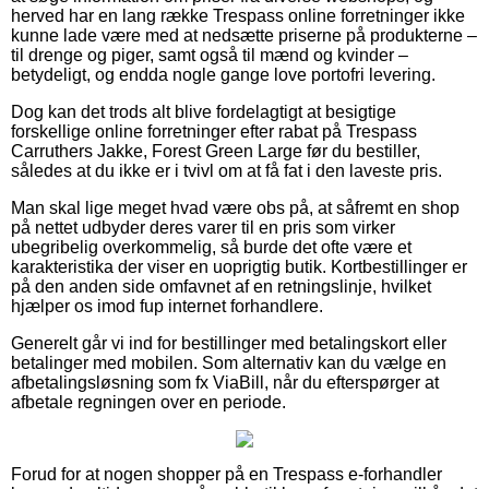
herved har en lang række Trespass online forretninger ikke
kunne lade være med at nedsætte priserne på produkterne –
til drenge og piger, samt også til mænd og kvinder –
betydeligt, og endda nogle gange love portofri levering.
Dog kan det trods alt blive fordelagtigt at besigtige
forskellige online forretninger efter rabat på Trespass
Carruthers Jakke, Forest Green Large før du bestiller,
således at du ikke er i tvivl om at få fat i den laveste pris.
Man skal lige meget hvad være obs på, at såfremt en shop
på nettet udbyder deres varer til en pris som virker
ubegribelig overkommelig, så burde det ofte være et
karakteristika der viser en uoprigtig butik. Kortbestillinger er
på den anden side omfavnet af en retningslinje, hvilket
hjælper os imod fup internet forhandlere.
Generelt går vi ind for bestillinger med betalingskort eller
betalinger med mobilen. Som alternativ kan du vælge en
afbetalingsløsning som fx ViaBill, når du efterspørger at
afbetale regningen over en periode.
Forud for at nogen shopper på en Trespass e-forhandler