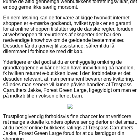
kunne de altid gennemgå webbutikkens forretningsvilkår, det
er dog gerne ikke særlig morsomt.
En nem løsning kan derfor være at kigge hvorvidt internet
shoppen er e-mærke godkendt, hvilket typisk er en garanti
for at online shoppen tilslutter sig de danske regler, foruden
at webshoppen tit revurderes af eksperter der har den
nødvendige knowhow om de gældende bestemmelser.
Desuden får du genvej til assistance, såfremt du får
dilemmaer i forbindelse med dit køb.
Yderligere er det godt at du er omhyggelig omkring de
grundlæggende vilkår der kan have indvirkning på handlen,
fx hvilken returret e-butikken lover. I den forbindelse er det
desuden relevant, at man permanent bevarer ens kvittering,
således man senere vil kunne påvise handlen af Trespass
Carruthers Jakke, Forest Green Large, ligegyldigt om man er
på indkøb til en voksen eller et barn.
Trustpilot giver dig forholdsvis fine chancer for at verificere
ret mange aktuelle kunders oplevelser og derfor er det smart,
at du beser online butikkens ratings af Trespass Carruthers
Jakke, Forest Green Large forud for at du færdiggør din
shopping.