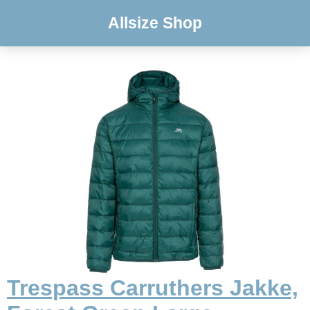
Allsize Shop
Trespass Carruthers Jakke,