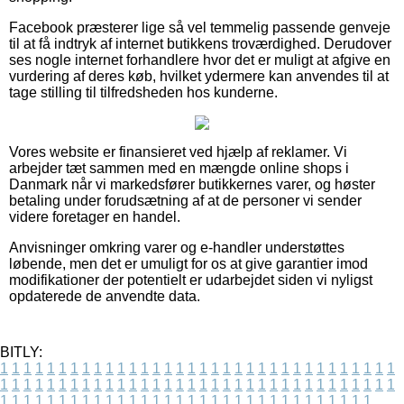
Facebook præsterer lige så vel temmelig passende genveje
til at få indtryk af internet butikkens troværdighed. Derudover
ses nogle internet forhandlere hvor det er muligt at afgive en
vurdering af deres køb, hvilket ydermere kan anvendes til at
tage stilling til tilfredsheden hos kunderne.
Vores website er finansieret ved hjælp af reklamer. Vi
arbejder tæt sammen med en mængde online shops i
Danmark når vi markedsfører butikkernes varer, og høster
betaling under forudsætning af at de personer vi sender
videre foretager en handel.
Anvisninger omkring varer og e-handler understøttes
løbende, men det er umuligt for os at give garantier imod
modifikationer der potentielt er udarbejdet siden vi nyligst
opdaterede de anvendte data.
BITLY:
1
1
1
1
1
1
1
1
1
1
1
1
1
1
1
1
1
1
1
1
1
1
1
1
1
1
1
1
1
1
1
1
1
1
1
1
1
1
1
1
1
1
1
1
1
1
1
1
1
1
1
1
1
1
1
1
1
1
1
1
1
1
1
1
1
1
1
1
1
1
1
1
1
1
1
1
1
1
1
1
1
1
1
1
1
1
1
1
1
1
1
1
1
1
1
1
1
1
1
1