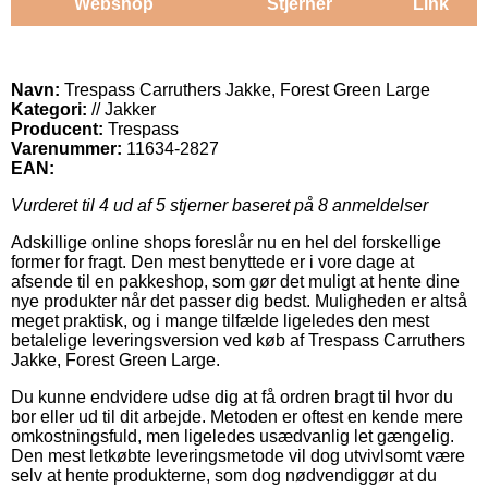
Webshop
Stjerner
Link
Navn:
Trespass Carruthers Jakke, Forest Green Large
Kategori:
// Jakker
Producent:
Trespass
Varenummer:
11634-2827
EAN:
Vurderet til
4
ud af 5 stjerner baseret på
8
anmeldelser
Adskillige online shops foreslår nu en hel del forskellige
former for fragt. Den mest benyttede er i vore dage at
afsende til en pakkeshop, som gør det muligt at hente dine
nye produkter når det passer dig bedst. Muligheden er altså
meget praktisk, og i mange tilfælde ligeledes den mest
betalelige leveringsversion ved køb af Trespass Carruthers
Jakke, Forest Green Large.
Du kunne endvidere udse dig at få ordren bragt til hvor du
bor eller ud til dit arbejde. Metoden er oftest en kende mere
omkostningsfuld, men ligeledes usædvanlig let gængelig.
Den mest letkøbte leveringsmetode vil dog utvivlsomt være
selv at hente produkterne, som dog nødvendiggør at du