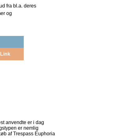
 fra bl.a. deres
mer og
Link
est anvendte er i dag
ingstypen er nemlig
køb af Trespass Euphoria