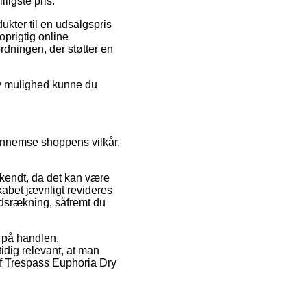
ligste pris.
ukter til en udsalgspris
oprigtig online
dningen, der støtter en
tiv mulighed kunne du
ennemse shoppens vilkår,
dkendt, da det kan være
kabet jævnligt revideres
ndsrækning, såfremt du
 på handlen,
idig relevant, at man
af Trespass Euphoria Dry