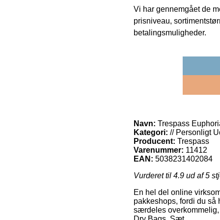
Vi har gennemgået de mes
prisniveau, sortimentstø
betalingsmuligheder.
Navn:
Trespass Euphori
Kategori:
// Personligt U
Producent:
Trespass
Varenummer:
11412
EAN:
5038231402084
Vurderet til
4.9
ud af 5 st
En hel del online virksom
pakkeshops, fordi du så ha
særdeles overkommelig, 
Dry Bags, Sæt.