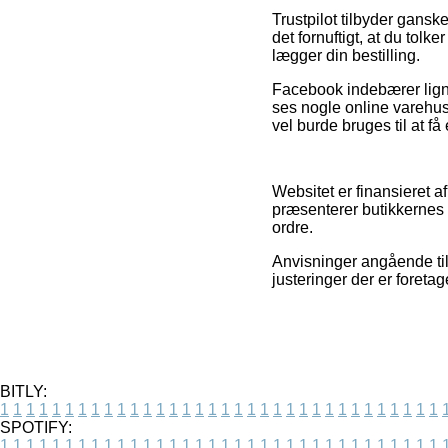
Trustpilot tilbyder gans
det fornuftigt, at du tol
lægger din bestilling.
Facebook indebærer ligne
ses nogle online varehus
vel burde bruges til at få
Websitet er finansieret a
præsenterer butikkernes 
ordre.
Anvisninger angående til
justeringer der er foreta
BITLY:
1
1
1
1
1
1
1
1
1
1
1
1
1
1
1
1
1
1
1
1
1
1
1
1
1
1
1
1
1
1
1
1
1
1
SPOTIFY:
1
1
1
1
1
1
1
1
1
1
1
1
1
1
1
1
1
1
1
1
1
1
1
1
1
1
1
1
1
1
1
1
1
1