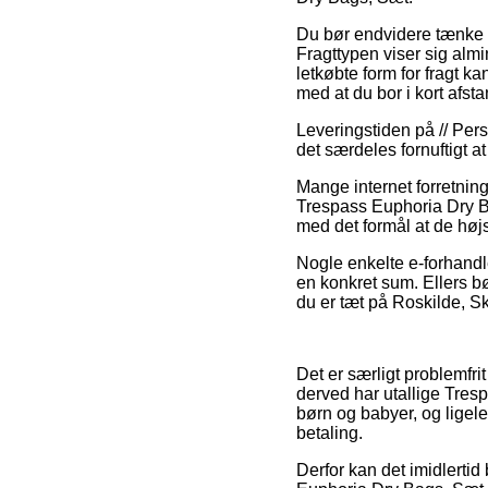
Du bør endvidere tænke ove
Fragttypen viser sig alm
letkøbte form for fragt k
med at du bor i kort afsta
Leveringstiden på // Pers
det særdeles fornuftigt a
Mange internet forretninge
Trespass Euphoria Dry Ba
med det formål at de højs
Nogle enkelte e-forhandle
en konkret sum. Ellers 
du er tæt på Roskilde, Ski
Det er særligt problemfri
derved har utallige Tresp
børn og babyer, og ligel
betaling.
Derfor kan det imidlertid