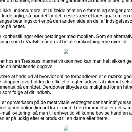
r du handler, således at du er garanteret at indhente den prisbil
ikke undervurdere, at i tilfælde af at en e-forretning sælger prod
fordelagtig, så bør det for det meste være et faresignal om en u
se betalingskort er på den anden side en del af Indsigelsesor
re på nettet.
for kortbestillinger eller betalinger med mobilen. Som en alterna
ning som fx ViaBill, når du vil betale omkostningerne over tid.
er hos en Trespass internet virksomhed kan man helt sikkert g
lde en omfattende opgave.
n være at finde ud af hvorvidt online forhandleren er e-mærke go
 shoppen overholder de officielle regler, udover at internet sels
reglementet på området. Derudover tilbydes du mulighed for en hå
r som følge af dit indkøb.
du er opmærksom på de mest vitale vedtægter der har indflydelse
rettighed online firmaet kører med. I den forbindelse er det samt
ail kvittering, så man til enhver tid vil kunne bevise handlen 
er på udkig efter et produkt til en dame eller herre.