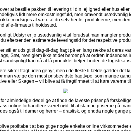
r at bestille pakken til levering til din lejlighed eller hus eller t
indeligvis lidt mere omkostningsfuld, men omvendt usædvanlig 
an ikke modsiges at være at du selv henter produkterne, men den
nd af e-firmaets tilholdssted.
onligt Udstyr er jo usædvanlig vital forudsat man mangler produ
t du efterser den estimerede leveringstid for det respektive produ
r stiller udsigt til dag-til-dag fragt på en lang række af deres v
gs, Sæt, men glem ikke at det beroer på at ordren indsendes ind
t sandsynligt kan nå at få produktet betjent inden de logistikan
re sikrer fragt uden gebyr, men i de fleste tilfælde gælder det 
bør man vælge den mest prisbevidste fragttype, som mange gang
ve eller Skagen – vil blive at få fragtfirmaet til at køre varerne t
t for almindelige dødelige at finde de laveste priser på forskell
ass online forhandlere været nødt til at stampe priserne på mang
edes også til damer og herrer – drastisk, og endda nogle gange 
 blive profitabelt at besigtige nogle enkelte online virksomheder