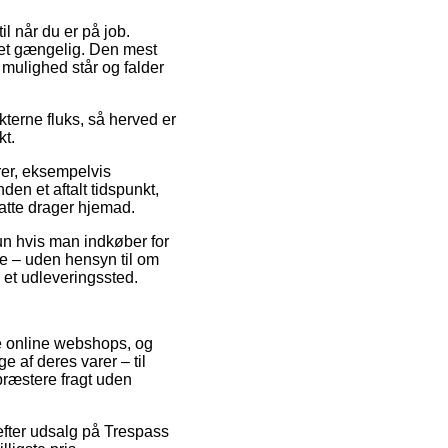
il når du er på job.
let gængelig. Den mest
 mulighed står og falder
kterne fluks, så herved er
kt.
arer, eksempelvis
en et aftalt tidspunkt,
satte drager hjemad.
kun hvis man indkøber for
e – uden hensyn til om
il et udleveringssted.
ige online webshops, og
e af deres varer – til
præstere fragt uden
 efter udsalg på Trespass