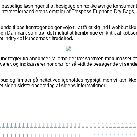
ke passelige løsninger til at besigtige en række øvrige konsume
ker internet forhandlerens omtaler af Trespass Euphoria Dry Bags, 
nde tilpas fremragende genveje til at få et kig ind i webbutikke
e i Danmark som gør det muligt at frembringe en kritik af købso
 et indtryk af kundernes tilfredshed.
f indtægter fra annoncer. Vi arbejder tæt sammen med masser af 
varer, og indkasserer honorar for så vidt de besøgende vi send
bud og firmaer på nettet vedligeholdes hyppigt, men vi kan ikke
get siden sidste opdatering af sidens informationer.
1
1
1
1
1
1
1
1
1
1
1
1
1
1
1
1
1
1
1
1
1
1
1
1
1
1
1
1
1
1
1
1
1
1
1
1
1
1
1
1
1
1
1
1
1
1
1
1
1
1
1
1
1
1
1
1
1
1
1
1
1
1
1
1
1
1
1
1
1
1