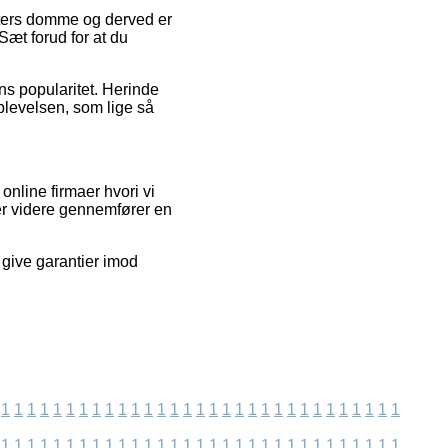
nters domme og derved er
Sæt forud for at du
ns popularitet. Herinde
plevelsen, som lige så
online firmaer hvori vi
er videre gennemfører en
 give garantier imod
1
1
1
1
1
1
1
1
1
1
1
1
1
1
1
1
1
1
1
1
1
1
1
1
1
1
1
1
1
1
1
1
1
1
1
1
1
1
1
1
1
1
1
1
1
1
1
1
1
1
1
1
1
1
1
1
1
1
1
1
1
1