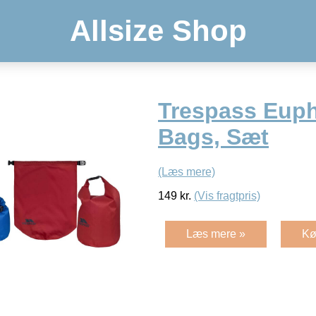
Allsize Shop
Trespass Euph
Bags, Sæt
(Læs mere)
149
kr.
(Vis fragtpris)
Læs mere »
Kø