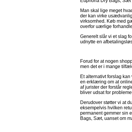
Euphoria Dry Bags, Sæt fø
Man skal lige meget hvad 
der kan virke usædvanlig 
virksomhed. Køb med gæng
overfor uærlige forhandle
Generelt slår vi et slag 
udnytte en afbetalingsløs
Forud for at nogen shopp
men det er i mange tilfæ
Et alternativt forslag ka
en erklæring om at online
af jurister der forstår 
bliver udsat for probleme
Derudover støtter vi at 
eksempelvis hvilken retur
permanent gemmer sin e-m
Bags, Sæt, uanset om man 