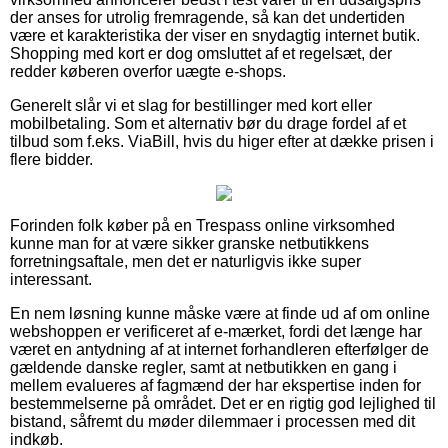
der anses for utrolig fremragende, så kan det undertiden
være et karakteristika der viser en snydagtig internet butik.
Shopping med kort er dog omsluttet af et regelsæt, der
redder køberen overfor uægte e-shops.
Generelt slår vi et slag for bestillinger med kort eller
mobilbetaling. Som et alternativ bør du drage fordel af et
tilbud som f.eks. ViaBill, hvis du higer efter at dække prisen i
flere bidder.
Forinden folk køber på en Trespass online virksomhed
kunne man for at være sikker granske netbutikkens
forretningsaftale, men det er naturligvis ikke super
interessant.
En nem løsning kunne måske være at finde ud af om online
webshoppen er verificeret af e-mærket, fordi det længe har
været en antydning af at internet forhandleren efterfølger de
gældende danske regler, samt at netbutikken en gang i
mellem evalueres af fagmænd der har ekspertise inden for
bestemmelserne på området. Det er en rigtig god lejlighed til
bistand, såfremt du møder dilemmaer i processen med dit
indkøb.