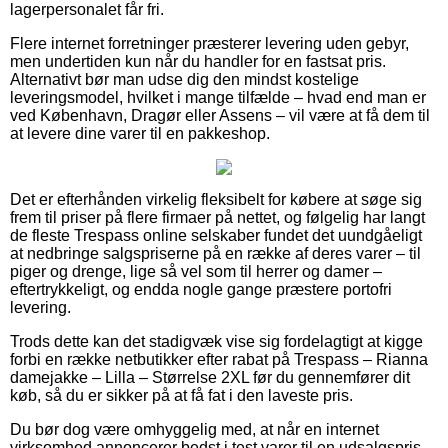
lagerpersonalet får fri.
Flere internet forretninger præsterer levering uden gebyr,
men undertiden kun når du handler for en fastsat pris.
Alternativt bør man udse dig den mindst kostelige
leveringsmodel, hvilket i mange tilfælde – hvad end man er
ved København, Dragør eller Assens – vil være at få dem til
at levere dine varer til en pakkeshop.
Det er efterhånden virkelig fleksibelt for købere at søge sig
frem til priser på flere firmaer på nettet, og følgelig har langt
de fleste Trespass online selskaber fundet det uundgåeligt
at nedbringe salgspriserne på en række af deres varer – til
piger og drenge, lige så vel som til herrer og damer –
eftertrykkeligt, og endda nogle gange præstere portofri
levering.
Trods dette kan det stadigvæk vise sig fordelagtigt at kigge
forbi en række netbutikker efter rabat på Trespass – Rianna
damejakke – Lilla – Størrelse 2XL før du gennemfører dit
køb, så du er sikker på at få fat i den laveste pris.
Du bør dog være omhyggelig med, at når en internet
virksomhed annoncerer bedst i test varer til en udsalgspris