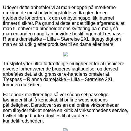
Udover dette anbefaler vi at man er oppe på mærkerne
omkring de mest betydningsfulde vedtægter der er
gældende for ordren, fx den ombytningspolitik internet
firmaet tilsikrer. På grund af dette er det tillige afgørende, at
man til enhver tid bibeholder ens kvittering på e-mail, så
man en anden gang kan bevidne bestillingen af Trespass –
Rianna damejakke – Lilla – Størrelse 2XL, ligegyldigt om
man er på udkig efter produkter til en dame eller herre.
Trustpilot yder ultra fortræffelige muligheder for at inspicere
diverse forhenværende brugeres iagttagelser og derved
anbefales det, at du gransker e-handlens omtaler af
Trespass – Rianna damejakke – Lilla – Størrelse 2XL
forinden du køber.
Facebook medfører lige så vel sådan set passelige
løsninger til at få kendskab til online webshoppens
pålidelighed. Derudover ses en del online virksomheder
som tilbyder folk at notere en kritik af virksomhedens service,
hvilket tillige burde udnyttes til at vurdere
kundetilfredsheden.