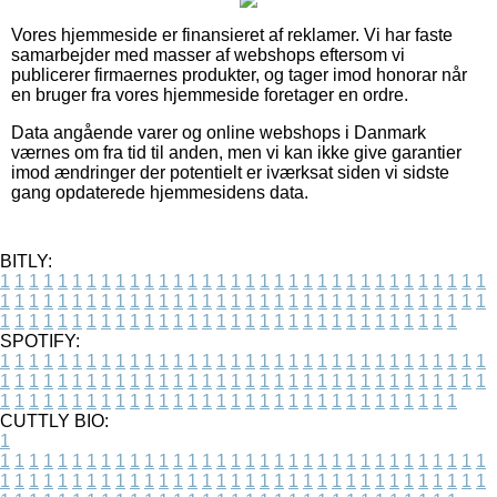
Vores hjemmeside er finansieret af reklamer. Vi har faste
samarbejder med masser af webshops eftersom vi
publicerer firmaernes produkter, og tager imod honorar når
en bruger fra vores hjemmeside foretager en ordre.
Data angående varer og online webshops i Danmark
værnes om fra tid til anden, men vi kan ikke give garantier
imod ændringer der potentielt er iværksat siden vi sidste
gang opdaterede hjemmesidens data.
BITLY:
1
1
1
1
1
1
1
1
1
1
1
1
1
1
1
1
1
1
1
1
1
1
1
1
1
1
1
1
1
1
1
1
1
1
1
1
1
1
1
1
1
1
1
1
1
1
1
1
1
1
1
1
1
1
1
1
1
1
1
1
1
1
1
1
1
1
1
1
1
1
1
1
1
1
1
1
1
1
1
1
1
1
1
1
1
1
1
1
1
1
1
1
1
1
1
1
1
1
1
1
SPOTIFY:
1
1
1
1
1
1
1
1
1
1
1
1
1
1
1
1
1
1
1
1
1
1
1
1
1
1
1
1
1
1
1
1
1
1
1
1
1
1
1
1
1
1
1
1
1
1
1
1
1
1
1
1
1
1
1
1
1
1
1
1
1
1
1
1
1
1
1
1
1
1
1
1
1
1
1
1
1
1
1
1
1
1
1
1
1
1
1
1
1
1
1
1
1
1
1
1
1
1
1
1
CUTTLY BIO:
1
1
1
1
1
1
1
1
1
1
1
1
1
1
1
1
1
1
1
1
1
1
1
1
1
1
1
1
1
1
1
1
1
1
1
1
1
1
1
1
1
1
1
1
1
1
1
1
1
1
1
1
1
1
1
1
1
1
1
1
1
1
1
1
1
1
1
1
1