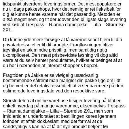
tidspunkt alverdens leveringsformer. Det mest populære er
nu til dags pakkeshops, hvor det nemlig er ret fleksibelt for
dig at kunne hente varerne når det passer dig. Metoden er
altså meget nem, og tit derudover den billigste slags levering
ved køb af Trespass – Rianna damejakke – Lilla – Størrelse
2XL.
Du kunne ydermere forsøge at få varerne sendt hjem til din
privatadresse eller til dit arbejde. Fragtløsningen bliver
jævnligt en tak mindre prisbillig, men samtidig rigtig
ukompliceret. Den mest prisbevidste løsning vil dog altid
være at du selv henter produkterne, hvilket er betinget af at
du bor i nærheden af internet shoppens bopæl.
Fragttiden på Jakke er selvfølgelig usædvanlig
bestemmende såfremt man mangler din pakke lige om lidt,
og herved er det relativt essentielt at vi ser nærmere på den
estimerede leveringsdato ved den respektive vare.
Størstedelen af online varehuse tilsiger levering på blot en
enkelt hverdag på mange varenumre, eksempelvis Trespass
– Rianna damejakke – Lilla – Størrelse 2XL, men som
imidlertid er underforstået at bestillingen køres igennem
forinden et aftalt klokkeslæt, med det formål at de
sandsynligvis kan nå at få dit nye produkt betjent før