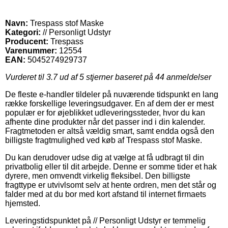
Navn:
Trespass stof Maske
Kategori:
// Personligt Udstyr
Producent:
Trespass
Varenummer:
12554
EAN:
5045274929737
Vurderet til
3.7
ud af 5 stjerner baseret på
44
anmeldelser
De fleste e-handler tildeler på nuværende tidspunkt en lang
række forskellige leveringsudgaver. En af dem der er mest
populær er for øjeblikket udleveringssteder, hvor du kan
afhente dine produkter når det passer ind i din kalender.
Fragtmetoden er altså vældig smart, samt endda også den
billigste fragtmulighed ved køb af Trespass stof Maske.
Du kan derudover udse dig at vælge at få udbragt til din
privatbolig eller til dit arbejde. Denne er somme tider et hak
dyrere, men omvendt virkelig fleksibel. Den billigste
fragttype er utvivlsomt selv at hente ordren, men det står og
falder med at du bor med kort afstand til internet firmaets
hjemsted.
Leveringstidspunktet på // Personligt Udstyr er temmelig