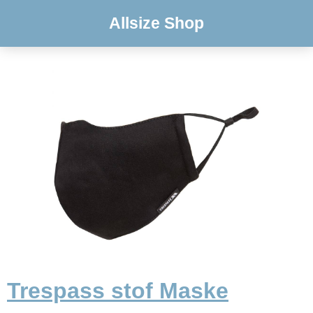
Allsize Shop
Trespass stof Maske