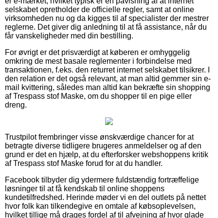
er e-mærket, hvilket typisk er en påvisning af at internet
selskabet opretholder de officielle regler, samt at online
virksomheden nu og da kigges til af specialister der mestrer
reglerne. Det giver dig anledning til at få assistance, når du
får vanskeligheder med din bestilling.
For øvrigt er det prisværdigt at køberen er omhyggelig
omkring de mest basale reglementer i forbindelse med
transaktionen, f.eks. den returret internet selskabet tilsikrer. I
den relation er det også relevant, at man altid gemmer sin e-
mail kvittering, således man altid kan bekræfte sin shopping
af Trespass stof Maske, om du shopper til en pige eller
dreng.
Trustpilot frembringer visse ønskværdige chancer for at
betragte diverse tidligere brugeres anmeldelser og af den
grund er det en hjælp, at du efterforsker webshoppens kritik
af Trespass stof Maske forud for at du handler.
Facebook tilbyder dig ydermere fuldstændig fortræffelige
løsninger til at få kendskab til online shoppens
kundetilfredshed. Herinde møder vi en del outlets på nettet
hvor folk kan tilkendegive en omtale af købsoplevelsen,
hvilket tillige må drages fordel af til afvejning af hvor glade