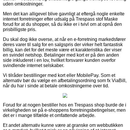
uden omkostninger.
Men det kan alligevel blive gavnligt at eftergå nogle enkelte
internet forretninger efter udsalg på Trespass stof Maske
forud for at du shopper, så du ikke er i tvivl om at opnå den
prisbilligste pris.
Du skal dog ikke overse, at når en e-forretning markedsfører
deres varer til salg for en salgspris der virker helt fantastisk
billig, kan det for det meste være et karakteristika der viser
en svindel netshop. Betalinger med kort er på den anden
side inkluderet i en lov, hvilket forsvarer kunden overfor
svindlende internet selskaber.
Vi tilråder bestillinger med kort eller MobilePay. Som et
alternativ bør du vælge en afbetalingsordning som fx ViaBill,
når du har i sinde at betale omkostningerne over tid.
Forud for at nogen bestiller hos en Trespass shop burde de i
virkeligheden se på e-shoppens forretningsbetingelser, men
det er i mange tilfælde et omfattende arbejde.
Et andet alternativ kunne være at granske om webbutikken