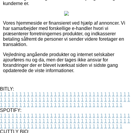
kunderne er.
Vores hjemmeside er finansieret ved hjælp af annoncer. Vi
har samarbejder med forskellige e-handler hvori vi
præsenterer forretningernes produkter, og indkasserer
betaling såfremt de personer vi sender videre foretager en
transaktion.
Vejledning angående produkter og internet selskaber
ajourføres nu og da, men der tages ikke ansvar for
forandringer der er blevet iværksat siden vi sidste gang
opdaterede de viste informationer.
BITLY:
1
1
1
1
1
1
1
1
1
1
1
1
1
1
1
1
1
1
1
1
1
1
1
1
1
1
1
1
1
1
1
1
1
1
1
1
1
1
1
1
1
1
1
1
1
1
1
1
1
1
1
1
1
1
1
1
1
1
1
1
1
1
1
1
1
1
1
1
1
1
1
1
1
1
1
1
1
1
1
1
1
1
1
1
1
1
1
1
1
1
1
1
1
1
1
1
1
1
1
1
SPOTIFY:
1
1
1
1
1
1
1
1
1
1
1
1
1
1
1
1
1
1
1
1
1
1
1
1
1
1
1
1
1
1
1
1
1
1
1
1
1
1
1
1
1
1
1
1
1
1
1
1
1
1
1
1
1
1
1
1
1
1
1
1
1
1
1
1
1
1
1
1
1
1
1
1
1
1
1
1
1
1
1
1
1
1
1
1
1
1
1
1
1
1
1
1
1
1
1
1
1
1
1
1
CUTTLY BIO: