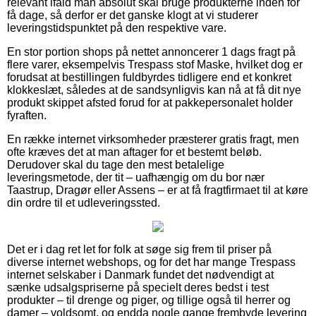
relevant ifald man absolut skal bruge produkterne inden for
få dage, så derfor er det ganske klogt at vi studerer
leveringstidspunktet på den respektive vare.
En stor portion shops på nettet annoncerer 1 dags fragt på
flere varer, eksempelvis Trespass stof Maske, hvilket dog er
forudsat at bestillingen fuldbyrdes tidligere end et konkret
klokkeslæt, således at de sandsynligvis kan nå at få dit nye
produkt skippet afsted forud for at pakkepersonalet holder
fyraften.
En række internet virksomheder præsterer gratis fragt, men
ofte kræves det at man aftager for et bestemt beløb.
Derudover skal du tage den mest betalelige
leveringsmetode, der tit – uafhængig om du bor nær
Taastrup, Dragør eller Assens – er at få fragtfirmaet til at køre
din ordre til et udleveringssted.
Det er i dag ret let for folk at søge sig frem til priser på
diverse internet webshops, og for det har mange Trespass
internet selskaber i Danmark fundet det nødvendigt at
sænke udsalgspriserne på specielt deres bedst i test
produkter – til drenge og piger, og tillige også til herrer og
damer – voldsomt, og endda nogle gange frembyde levering