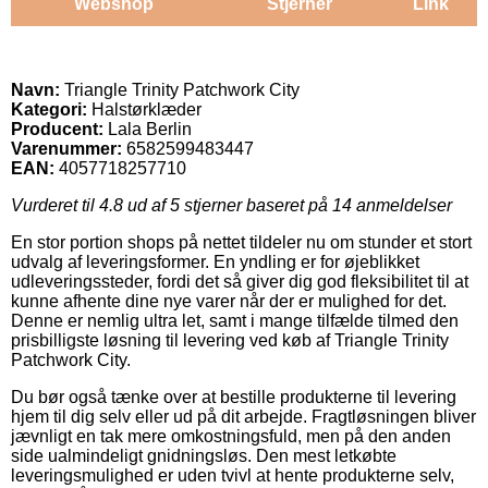
Webshop
Stjerner
Link
Navn:
Triangle Trinity Patchwork City
Kategori:
Halstørklæder
Producent:
Lala Berlin
Varenummer:
6582599483447
EAN:
4057718257710
Vurderet til
4.8
ud af 5 stjerner baseret på
14
anmeldelser
En stor portion shops på nettet tildeler nu om stunder et stort
udvalg af leveringsformer. En yndling er for øjeblikket
udleveringssteder, fordi det så giver dig god fleksibilitet til at
kunne afhente dine nye varer når der er mulighed for det.
Denne er nemlig ultra let, samt i mange tilfælde tilmed den
prisbilligste løsning til levering ved køb af Triangle Trinity
Patchwork City.
Du bør også tænke over at bestille produkterne til levering
hjem til dig selv eller ud på dit arbejde. Fragtløsningen bliver
jævnligt en tak mere omkostningsfuld, men på den anden
side ualmindeligt gnidningsløs. Den mest letkøbte
leveringsmulighed er uden tvivl at hente produkterne selv,