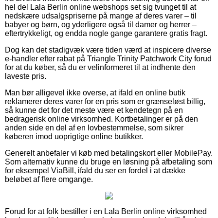
hel del Lala Berlin online webshops set sig tvunget til at
nedskære udsalgspriserne på mange af deres varer – til
babyer og børn, og yderligere også til damer og herrer –
eftertrykkeligt, og endda nogle gange garantere gratis fragt.
Dog kan det stadigvæk være tiden værd at inspicere diverse
e-handler efter rabat på Triangle Trinity Patchwork City forud
for at du køber, så du er velinformeret til at indhente den
laveste pris.
Man bør alligevel ikke overse, at ifald en online butik
reklamerer deres varer for en pris som er grænseløst billig,
så kunne det for det meste være et kendetegn på en
bedragerisk online virksomhed. Kortbetalinger er på den
anden side en del af en lovbestemmelse, som sikrer
køberen imod uoprigtige online butikker.
Generelt anbefaler vi køb med betalingskort eller MobilePay.
Som alternativ kunne du bruge en løsning på afbetaling som
for eksempel ViaBill, ifald du ser en fordel i at dække
beløbet af flere omgange.
Forud for at folk bestiller i en Lala Berlin online virksomhed