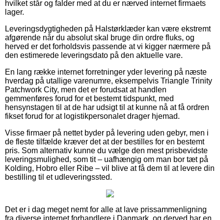
hvilket står og falder med at du er nærved internet firmaets
lager.
Leveringsdygtigheden på Halstørklæder kan være ekstremt
afgørende når du absolut skal bruge din ordre fluks, og
herved er det forholdsvis passende at vi kigger nærmere på
den estimerede leveringsdato på den aktuelle vare.
En lang række internet forretninger yder levering på næste
hverdag på utallige varenumre, eksempelvis Triangle Trinity
Patchwork City, men det er forudsat at handlen
gemmenføres forud for et bestemt tidspunkt, med
hensynstagen til at de har udsigt til at kunne nå at få ordren
fikset forud for at logistikpersonalet drager hjemad.
Visse firmaer på nettet byder på levering uden gebyr, men i
de fleste tilfælde kræver det at der bestilles for en bestemt
pris. Som alternativ kunne du vælge den mest prisbevidste
leveringsmulighed, som tit – uafhængig om man bor tæt på
Kolding, Hobro eller Ribe – vil blive at få dem til at levere din
bestilling til et udleveringssted.
Det er i dag meget nemt for alle at lave prissammenligning
fra diverse internet forhandlere i Danmark, og derved har en