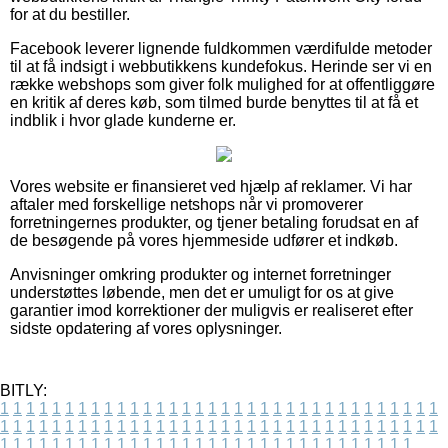
for at du bestiller.
Facebook leverer lignende fuldkommen værdifulde metoder
til at få indsigt i webbutikkens kundefokus. Herinde ser vi en
række webshops som giver folk mulighed for at offentliggøre
en kritik af deres køb, som tilmed burde benyttes til at få et
indblik i hvor glade kunderne er.
Vores website er finansieret ved hjælp af reklamer. Vi har
aftaler med forskellige netshops når vi promoverer
forretningernes produkter, og tjener betaling forudsat en af
de besøgende på vores hjemmeside udfører et indkøb.
Anvisninger omkring produkter og internet forretninger
understøttes løbende, men det er umuligt for os at give
garantier imod korrektioner der muligvis er realiseret efter
sidste opdatering af vores oplysninger.
BITLY:
1
1
1
1
1
1
1
1
1
1
1
1
1
1
1
1
1
1
1
1
1
1
1
1
1
1
1
1
1
1
1
1
1
1
1
1
1
1
1
1
1
1
1
1
1
1
1
1
1
1
1
1
1
1
1
1
1
1
1
1
1
1
1
1
1
1
1
1
1
1
1
1
1
1
1
1
1
1
1
1
1
1
1
1
1
1
1
1
1
1
1
1
1
1
1
1
1
1
1
1