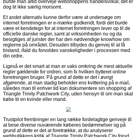
burde man altid overveje webshoppens handelsvilkår, det er
dog tit ikke særlig morsomt.
Et andet alternativ kunne derfor være at undersøge om
internet forretningen er e-mærke godkendt, fordi det burde
være et kendetegn for at internet forretningen lever op til de
officielle danske regler, samt at virksomheden nu og da
besigtiges af jurister der har den nødvendige knowhow om
reglerne på området. Desuden tilbydes du genvej til at få
bistand, ifald du forvoldes vanskeligheder i processen med
din ordre.
Ligeså er det smart at man er vaks omkring de mest aktuelle
regler gældende for ordren, som fx hvilken bytteret online
forretningen bruger. På grund af dette er det i øvrigt
afgørende, at man stadig beholder ens kvittering på e-mail,
således man til enhver tid kan dokumentere sin shopping af
Triangle Trinity Patchwork City, uden hensyn til om man skal
købe til en kvinde eller mand.
Trustpilot frembringer en lang række fordelagtige genveje til
at bese diverse nuværende køberes bedømmelser og på
grund af dette er det at foretrække, at du analyserer
webbutikkens kritik af Triangle Trinity Patchwork City forud