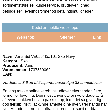
sortimentstørrelse, kundeservice, brugervenlighed,
betingelser, leveringsformer og betalingsmuligheder.
Bedst anmeldte webshops
Webshop
Stjerner
Link
Navn:
Vans Sid Vn0a54f5a101 Sko Navy
Kategori:
Sko
Producent:
Vans
Varenummer:
1737350062
EAN:
Vurderet til
3.6
ud af 5 stjerner baseret på
38
anmeldelser
En lang række online varehuse udlover efterhånden flere
former for levering. Den mest anvendte er i vore dage at få
afleveret pakken hos en pakkeshop, fordi det så giver dig
god fleksibilitet til at kunne afhente dine nye varer når du har
lyst. Metoden er nemlig ultra let gængelig, samt endda