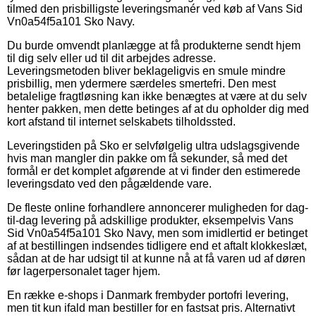
tilmed den prisbilligste leveringsmanér ved køb af Vans Sid
Vn0a54f5a101 Sko Navy.
Du burde omvendt planlægge at få produkterne sendt hjem
til dig selv eller ud til dit arbejdes adresse.
Leveringsmetoden bliver beklageligvis en smule mindre
prisbillig, men ydermere særdeles smertefri. Den mest
betalelige fragtløsning kan ikke benægtes at være at du selv
henter pakken, men dette betinges af at du opholder dig med
kort afstand til internet selskabets tilholdssted.
Leveringstiden på Sko er selvfølgelig ultra udslagsgivende
hvis man mangler din pakke om få sekunder, så med det
formål er det komplet afgørende at vi finder den estimerede
leveringsdato ved den pågældende vare.
De fleste online forhandlere annoncerer muligheden for dag-
til-dag levering på adskillige produkter, eksempelvis Vans
Sid Vn0a54f5a101 Sko Navy, men som imidlertid er betinget
af at bestillingen indsendes tidligere end et aftalt klokkeslæt,
sådan at de har udsigt til at kunne nå at få varen ud af døren
før lagerpersonalet tager hjem.
En række e-shops i Danmark frembyder portofri levering,
men tit kun ifald man bestiller for en fastsat pris. Alternativt