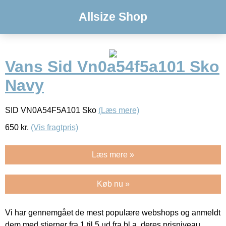
Allsize Shop
Vans Sid Vn0a54f5a101 Sko
Navy
SID VN0A54F5A101 Sko
(Læs mere)
650
kr.
(Vis fragtpris)
Læs mere »
Køb nu »
Vi har gennemgået de mest populære webshops og anmeldt
dem med stjerner fra 1 til 5 ud fra bl.a. deres prisniveau,