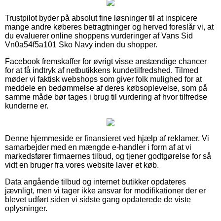
Trustpilot byder på absolut fine løsninger til at inspicere
mange andre køberes betragtninger og herved foreslår vi, at
du evaluerer online shoppens vurderinger af Vans Sid
Vn0a54f5a101 Sko Navy inden du shopper.
Facebook fremskaffer for øvrigt visse anstændige chancer
for at få indtryk af netbutikkens kundetilfredshed. Tilmed
møder vi faktisk webshops som giver folk mulighed for at
meddele en bedømmelse af deres købsoplevelse, som på
samme måde bør tages i brug til vurdering af hvor tilfredse
kunderne er.
Denne hjemmeside er finansieret ved hjælp af reklamer. Vi
samarbejder med en mængde e-handler i form af at vi
markedsfører firmaernes tilbud, og tjener godtgørelse for så
vidt en bruger fra vores website laver et køb.
Data angående tilbud og internet butikker opdateres
jævnligt, men vi tager ikke ansvar for modifikationer der er
blevet udført siden vi sidste gang opdaterede de viste
oplysninger.