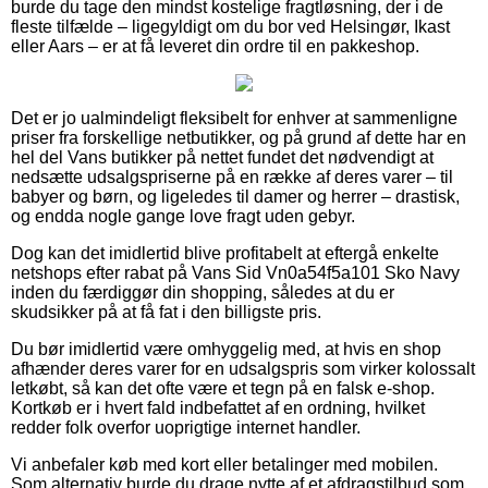
burde du tage den mindst kostelige fragtløsning, der i de
fleste tilfælde – ligegyldigt om du bor ved Helsingør, Ikast
eller Aars – er at få leveret din ordre til en pakkeshop.
Det er jo ualmindeligt fleksibelt for enhver at sammenligne
priser fra forskellige netbutikker, og på grund af dette har en
hel del Vans butikker på nettet fundet det nødvendigt at
nedsætte udsalgspriserne på en række af deres varer – til
babyer og børn, og ligeledes til damer og herrer – drastisk,
og endda nogle gange love fragt uden gebyr.
Dog kan det imidlertid blive profitabelt at eftergå enkelte
netshops efter rabat på Vans Sid Vn0a54f5a101 Sko Navy
inden du færdiggør din shopping, således at du er
skudsikker på at få fat i den billigste pris.
Du bør imidlertid være omhyggelig med, at hvis en shop
afhænder deres varer for en udsalgspris som virker kolossalt
letkøbt, så kan det ofte være et tegn på en falsk e-shop.
Kortkøb er i hvert fald indbefattet af en ordning, hvilket
redder folk overfor uoprigtige internet handler.
Vi anbefaler køb med kort eller betalinger med mobilen.
Som alternativ burde du drage nytte af et afdragstilbud som