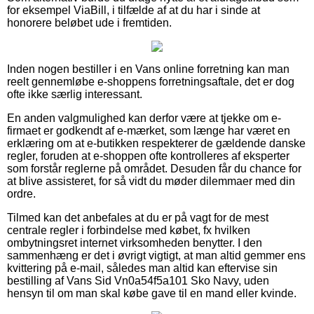
for eksempel ViaBill, i tilfælde af at du har i sinde at
honorere beløbet ude i fremtiden.
Inden nogen bestiller i en Vans online forretning kan man
reelt gennemløbe e-shoppens forretningsaftale, det er dog
ofte ikke særlig interessant.
En anden valgmulighed kan derfor være at tjekke om e-
firmaet er godkendt af e-mærket, som længe har været en
erklæring om at e-butikken respekterer de gældende danske
regler, foruden at e-shoppen ofte kontrolleres af eksperter
som forstår reglerne på området. Desuden får du chance for
at blive assisteret, for så vidt du møder dilemmaer med din
ordre.
Tilmed kan det anbefales at du er på vagt for de mest
centrale regler i forbindelse med købet, fx hvilken
ombytningsret internet virksomheden benytter. I den
sammenhæng er det i øvrigt vigtigt, at man altid gemmer ens
kvittering på e-mail, således man altid kan eftervise sin
bestilling af Vans Sid Vn0a54f5a101 Sko Navy, uden
hensyn til om man skal købe gave til en mand eller kvinde.