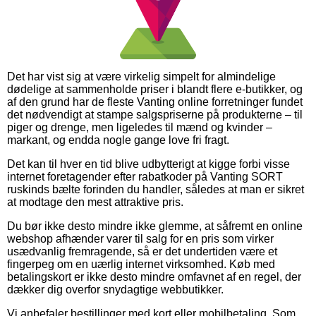
Det har vist sig at være virkelig simpelt for almindelige
dødelige at sammenholde priser i blandt flere e-butikker, og
af den grund har de fleste Vanting online forretninger fundet
det nødvendigt at stampe salgspriserne på produkterne – til
piger og drenge, men ligeledes til mænd og kvinder –
markant, og endda nogle gange love fri fragt.
Det kan til hver en tid blive udbytterigt at kigge forbi visse
internet foretagender efter rabatkoder på Vanting SORT
ruskinds bælte forinden du handler, således at man er sikret
at modtage den mest attraktive pris.
Du bør ikke desto mindre ikke glemme, at såfremt en online
webshop afhænder varer til salg for en pris som virker
usædvanlig fremragende, så er det undertiden være et
fingerpeg om en uærlig internet virksomhed. Køb med
betalingskort er ikke desto mindre omfavnet af en regel, der
dækker dig overfor snydagtige webbutikker.
Vi anbefaler bestillinger med kort eller mobilbetaling. Som