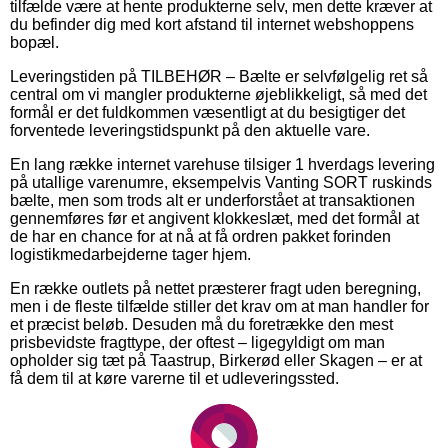
tilfælde være at hente produkterne selv, men dette kræver at
du befinder dig med kort afstand til internet webshoppens
bopæl.
Leveringstiden på TILBEHØR – Bælte er selvfølgelig ret så
central om vi mangler produkterne øjeblikkeligt, så med det
formål er det fuldkommen væsentligt at du besigtiger det
forventede leveringstidspunkt på den aktuelle vare.
En lang række internet varehuse tilsiger 1 hverdags levering
på utallige varenumre, eksempelvis Vanting SORT ruskinds
bælte, men som trods alt er underforstået at transaktionen
gennemføres før et angivent klokkeslæt, med det formål at
de har en chance for at nå at få ordren pakket forinden
logistikmedarbejderne tager hjem.
En række outlets på nettet præsterer fragt uden beregning,
men i de fleste tilfælde stiller det krav om at man handler for
et præcist beløb. Desuden må du foretrække den mest
prisbevidste fragttype, der oftest – ligegyldigt om man
opholder sig tæt på Taastrup, Birkerød eller Skagen – er at
få dem til at køre varerne til et udleveringssted.