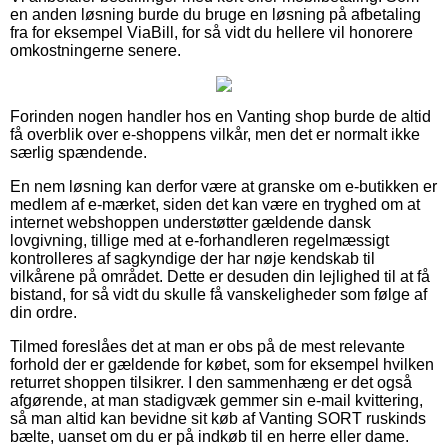
en anden løsning burde du bruge en løsning på afbetaling
fra for eksempel ViaBill, for så vidt du hellere vil honorere
omkostningerne senere.
Forinden nogen handler hos en Vanting shop burde de altid
få overblik over e-shoppens vilkår, men det er normalt ikke
særlig spændende.
En nem løsning kan derfor være at granske om e-butikken er
medlem af e-mærket, siden det kan være en tryghed om at
internet webshoppen understøtter gældende dansk
lovgivning, tillige med at e-forhandleren regelmæssigt
kontrolleres af sagkyndige der har nøje kendskab til
vilkårene på området. Dette er desuden din lejlighed til at få
bistand, for så vidt du skulle få vanskeligheder som følge af
din ordre.
Tilmed foreslåes det at man er obs på de mest relevante
forhold der er gældende for købet, som for eksempel hvilken
returret shoppen tilsikrer. I den sammenhæng er det også
afgørende, at man stadigvæk gemmer sin e-mail kvittering,
så man altid kan bevidne sit køb af Vanting SORT ruskinds
bælte, uanset om du er på indkøb til en herre eller dame.