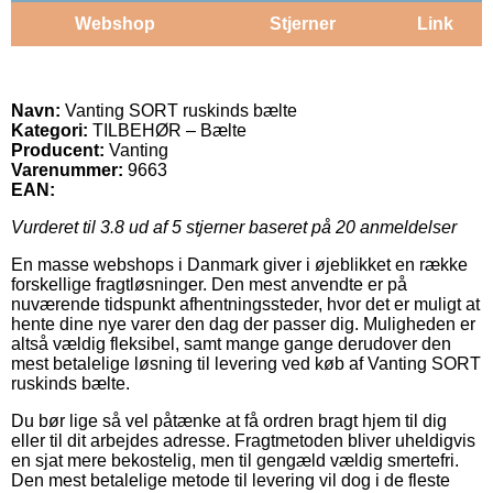
Webshop
Stjerner
Link
Navn:
Vanting SORT ruskinds bælte
Kategori:
TILBEHØR – Bælte
Producent:
Vanting
Varenummer:
9663
EAN:
Vurderet til
3.8
ud af 5 stjerner baseret på
20
anmeldelser
En masse webshops i Danmark giver i øjeblikket en række
forskellige fragtløsninger. Den mest anvendte er på
nuværende tidspunkt afhentningssteder, hvor det er muligt at
hente dine nye varer den dag der passer dig. Muligheden er
altså vældig fleksibel, samt mange gange derudover den
mest betalelige løsning til levering ved køb af Vanting SORT
ruskinds bælte.
Du bør lige så vel påtænke at få ordren bragt hjem til dig
eller til dit arbejdes adresse. Fragtmetoden bliver uheldigvis
en sjat mere bekostelig, men til gengæld vældig smertefri.
Den mest betalelige metode til levering vil dog i de fleste