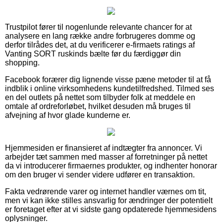
Trustpilot fører til nogenlunde relevante chancer for at
analysere en lang række andre forbrugeres domme og
derfor tilrådes det, at du verificerer e-firmaets ratings af
Vanting SORT ruskinds bælte før du færdiggør din
shopping.
Facebook forærer dig lignende visse pæne metoder til at få
indblik i online virksomhedens kundetilfredshed. Tilmed ses
en del outlets på nettet som tilbyder folk at meddele en
omtale af ordreforløbet, hvilket desuden må bruges til
afvejning af hvor glade kunderne er.
Hjemmesiden er finansieret af indtægter fra annoncer. Vi
arbejder tæt sammen med masser af forretninger på nettet
da vi introducerer firmaernes produkter, og indhenter honorar
om den bruger vi sender videre udfører en transaktion.
Fakta vedrørende varer og internet handler værnes om tit,
men vi kan ikke stilles ansvarlig for ændringer der potentielt
er foretaget efter at vi sidste gang opdaterede hjemmesidens
oplysninger.