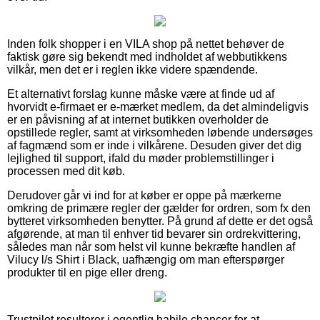
Inden folk shopper i en VILA shop på nettet behøver de
faktisk gøre sig bekendt med indholdet af webbutikkens
vilkår, men det er i reglen ikke videre spændende.
Et alternativt forslag kunne måske være at finde ud af
hvorvidt e-firmaet er e-mærket medlem, da det almindeligvis
er en påvisning af at internet butikken overholder de
opstillede regler, samt at virksomheden løbende undersøges
af fagmænd som er inde i vilkårene. Desuden giver det dig
lejlighed til support, ifald du møder problemstillinger i
processen med dit køb.
Derudover går vi ind for at køber er oppe på mærkerne
omkring de primære regler der gælder for ordren, som fx den
bytteret virksomheden benytter. På grund af dette er det også
afgørende, at man til enhver tid bevarer sin ordrekvittering,
således man når som helst vil kunne bekræfte handlen af
Vilucy l/s Shirt i Black, uafhængig om man efterspørger
produkter til en pige eller dreng.
Trustpilot resulterer i egentlig habile chancer for at