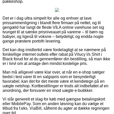
pakkeshop.
Det er i dag ultra simpelt for alle og enhver at lave
prissammenligning i blandt flere firmaer på nettet, og til
gengæld har langt de fleste VILA online varehuse set sig
tvunget til at sænke prisniveauet på varerne – til børn og
babyer, og ligeså til voksne – betydeligt, og endda nogle
gange præstere portofri levering.
Det kan dog imidlertid være fordelagtigt at se nærmere på
forskellige internet outlets efter rabat på Vilucy l/s Shirt i
Black forud for at du gennemfører din bestilling, så man ikke
er i tvivl om at antage den mindst kostelige pris.
Man må alligevel være klar over, at når en e-shop sælger
bedst i test varer til en salgspris som er besynderligt
favorabel, kan det for det meste være et kendetegn på en
uægte netshop. Kortbestillinger er trods alt indbefattet af en
anordning, der forsvarer en imod uægte e-butikker.
Vi slår generelt et slag for køb med gængse betalingskort
eller MobilePay. Som en anden løsning kan du vælge et
tilbud fra f.eks. ViaBill, såfremt du agter at dække regningen
over tid.