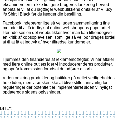
eksaminere en række tidligere brugeres tanker og herved
anbefaler vi, at du iagttager webbutikkens omtaler af Vilucy
l/s Shirt i Black før du lægger din bestilling.
Facebook indebærer lige så vel uden sammenligning fine
metoder til at få indtryk af online webshoppens popularitet.
Herinde ses en del webbutikker hvor man kan tilkendegive
en kritik af købsoplevelsen, som lige så vel bør drages fordel
af til at få et indtryk af hvor tilfredse kunderne er.
Hjemmesiden finansieres af reklameindtægter. Vi har aftaler
med flere online outlets idet vi introducerer deres produkter,
og opnår kommission forudsat du udfører et køb.
Viden omkring produkter og butikker på nettet vedligeholdes
hele tiden, men vi ønsker ikke at blive stillet ansvarlig for
reguleringer der potentielt er implementeret siden vi nyligst
opdaterede sidens oplysninger.
BITLY:
1
1
1
1
1
1
1
1
1
1
1
1
1
1
1
1
1
1
1
1
1
1
1
1
1
1
1
1
1
1
1
1
1
1
1
1
1
1
1
1
1
1
1
1
1
1
1
1
1
1
1
1
1
1
1
1
1
1
1
1
1
1
1
1
1
1
1
1