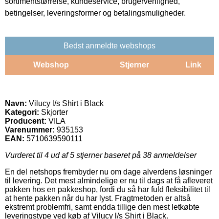
sortimentstørrelse, kundeservice, brugervenlighed,
betingelser, leveringsformer og betalingsmuligheder.
Bedst anmeldte webshops
Webshop
Stjerner
Link
Navn:
Vilucy l/s Shirt i Black
Kategori:
Skjorter
Producent:
VILA
Varenummer:
935153
EAN:
5710639590111
Vurderet til
4
ud af 5 stjerner baseret på
38
anmeldelser
En del netshops frembyder nu om dage alverdens løsninger
til levering. Det mest almindelige er nu til dags at få afleveret
pakken hos en pakkeshop, fordi du så har fuld fleksibilitet til
at hente pakken når du har lyst. Fragtmetoden er altså
ekstremt problemfri, samt endda tillige den mest letkøbte
leveringstype ved køb af Vilucy l/s Shirt i Black.