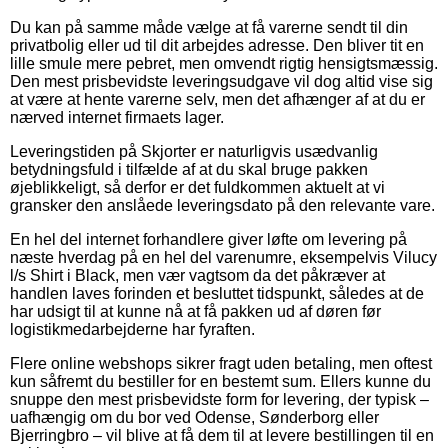
Du kan på samme måde vælge at få varerne sendt til din
privatbolig eller ud til dit arbejdes adresse. Den bliver tit en
lille smule mere pebret, men omvendt rigtig hensigtsmæssig.
Den mest prisbevidste leveringsudgave vil dog altid vise sig
at være at hente varerne selv, men det afhænger af at du er
nærved internet firmaets lager.
Leveringstiden på Skjorter er naturligvis usædvanlig
betydningsfuld i tilfælde af at du skal bruge pakken
øjeblikkeligt, så derfor er det fuldkommen aktuelt at vi
gransker den anslåede leveringsdato på den relevante vare.
En hel del internet forhandlere giver løfte om levering på
næste hverdag på en hel del varenumre, eksempelvis Vilucy
l/s Shirt i Black, men vær vagtsom da det påkræver at
handlen laves forinden et besluttet tidspunkt, således at de
har udsigt til at kunne nå at få pakken ud af døren før
logistikmedarbejderne har fyraften.
Flere online webshops sikrer fragt uden betaling, men oftest
kun såfremt du bestiller for en bestemt sum. Ellers kunne du
snuppe den mest prisbevidste form for levering, der typisk –
uafhængig om du bor ved Odense, Sønderborg eller
Bjerringbro – vil blive at få dem til at levere bestillingen til en