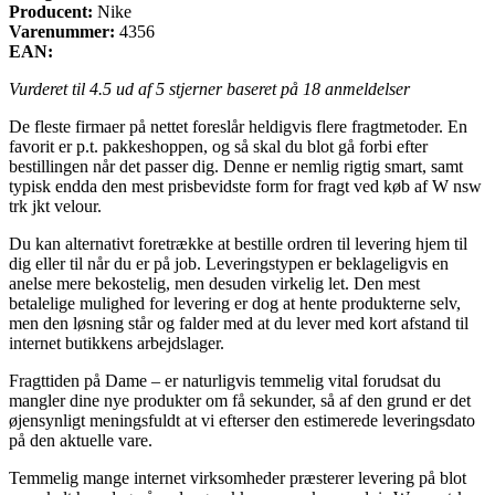
Producent:
Nike
Varenummer:
4356
EAN:
Vurderet til
4.5
ud af 5 stjerner baseret på
18
anmeldelser
De fleste firmaer på nettet foreslår heldigvis flere fragtmetoder. En
favorit er p.t. pakkeshoppen, og så skal du blot gå forbi efter
bestillingen når det passer dig. Denne er nemlig rigtig smart, samt
typisk endda den mest prisbevidste form for fragt ved køb af W nsw
trk jkt velour.
Du kan alternativt foretrække at bestille ordren til levering hjem til
dig eller til når du er på job. Leveringstypen er beklageligvis en
anelse mere bekostelig, men desuden virkelig let. Den mest
betalelige mulighed for levering er dog at hente produkterne selv,
men den løsning står og falder med at du lever med kort afstand til
internet butikkens arbejdslager.
Fragttiden på Dame – er naturligvis temmelig vital forudsat du
mangler dine nye produkter om få sekunder, så af den grund er det
øjensynligt meningsfuldt at vi efterser den estimerede leveringsdato
på den aktuelle vare.
Temmelig mange internet virksomheder præsterer levering på blot