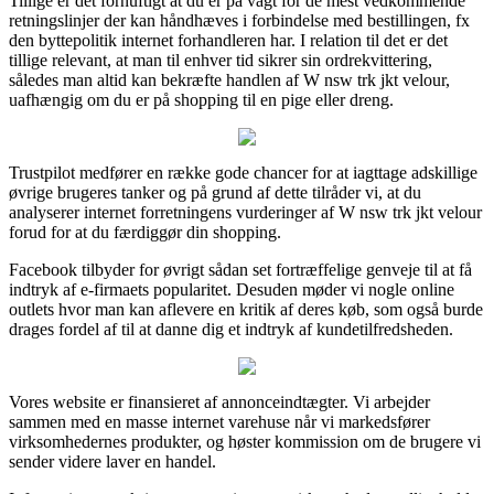
Tillige er det fornuftigt at du er på vagt for de mest vedkommende
retningslinjer der kan håndhæves i forbindelse med bestillingen, fx
den byttepolitik internet forhandleren har. I relation til det er det
tillige relevant, at man til enhver tid sikrer sin ordrekvittering,
således man altid kan bekræfte handlen af W nsw trk jkt velour,
uafhængig om du er på shopping til en pige eller dreng.
Trustpilot medfører en række gode chancer for at iagttage adskillige
øvrige brugeres tanker og på grund af dette tilråder vi, at du
analyserer internet forretningens vurderinger af W nsw trk jkt velour
forud for at du færdiggør din shopping.
Facebook tilbyder for øvrigt sådan set fortræffelige genveje til at få
indtryk af e-firmaets popularitet. Desuden møder vi nogle online
outlets hvor man kan aflevere en kritik af deres køb, som også burde
drages fordel af til at danne dig et indtryk af kundetilfredsheden.
Vores website er finansieret af annonceindtægter. Vi arbejder
sammen med en masse internet varehuse når vi markedsfører
virksomhedernes produkter, og høster kommission om de brugere vi
sender videre laver en handel.