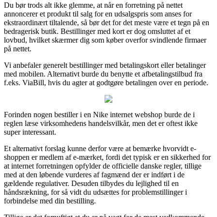
Du bør trods alt ikke glemme, at når en forretning på nettet
annoncerer et produkt til salg for en udsalgspris som anses for
ekstraordinært tiltalende, så bør det for det meste være et tegn på en
bedragerisk butik. Bestillinger med kort er dog omsluttet af et
lovbud, hvilket skærmer dig som køber overfor svindlende firmaer
på nettet.
Vi anbefaler generelt bestillinger med betalingskort eller betalinger
med mobilen. Alternativt burde du benytte et afbetalingstilbud fra
f.eks. ViaBill, hvis du agter at godtgøre betalingen over en periode.
Forinden nogen bestiller i en Nike internet webshop burde de i
reglen læse virksomhedens handelsvilkår, men det er oftest ikke
super interessant.
Et alternativt forslag kunne derfor være at bemærke hvorvidt e-
shoppen er medlem af e-mærket, fordi det typisk er en sikkerhed for
at internet forretningen opfylder de officielle danske regler, tillige
med at den løbende vurderes af fagmænd der er indført i de
gældende regulativer. Desuden tilbydes du lejlighed til en
håndsrækning, for så vidt du udsættes for problemstillinger i
forbindelse med din bestilling.