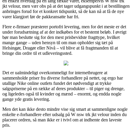
en enkelt hverdag på en lang række varer, eksempelvis W nsw trk
jkt velour, men vær obs på at det tager udgangspunkt i at bestillingen
anbringes forud for et konkret tidspunkt, så de kan nå at få de nye
varer klargjort før de pakkeansatte har fri.
Flere e-firmaer præsterer portofri levering, men for det meste er det
under forudsætning af at der indkøbes for et bestemt beløb. I øvrigt
bør man beslutte sig for den mest prisbevidste fragttype, hvilket
mange gange – uden hensyn til om man opholder sig tæt på
Helsingør, Dragør eller Nivå – vil blive at få fragtmanden til at
bringe din ordre til et udleveringssted.
Det er ualmindeligt overkommeligt for internetbrugere at
sammenholde priser fra diverse forhandlere på nettet, og ergo har
utallige Nike online outlets fundet det nødvendigt at trykke
salgspriserne på en række af deres produkter – til piger og drenge,
og ligeledes også til kvinder og mænd – enormt, og endda nogle
gange yde gratis levering.
Men det kan ikke desto mindre vise sig smart at sammenligne nogle
enkelte e-forhandlere efter udsalg på W nsw trk jkt velour inden du
placerer ordren, så man ikke er i tvivl om at indhente den laveste
pris.