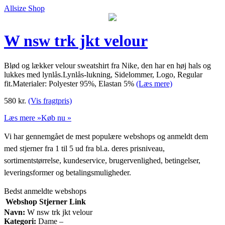
Allsize Shop
W nsw trk jkt velour
Blød og lækker velour sweatshirt fra Nike, den har en høj hals og
lukkes med lynlås.Lynlås-lukning, Sidelommer, Logo, Regular
fit.Materialer: Polyester 95%, Elastan 5%
(Læs mere)
580
kr.
(Vis fragtpris)
Læs mere »
Køb nu »
Vi har gennemgået de mest populære webshops og anmeldt dem
med stjerner fra 1 til 5 ud fra bl.a. deres prisniveau,
sortimentstørrelse, kundeservice, brugervenlighed, betingelser,
leveringsformer og betalingsmuligheder.
Bedst anmeldte webshops
Webshop
Stjerner
Link
Navn:
W nsw trk jkt velour
Kategori:
Dame –