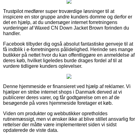
Trustpilot medfører super troværdige løsninger til at
inspicere en stor gruppe andre kunders domme og derfor er
det en hjælp, at du undersøger internet forretningens
vurderinger af Waxed CN Down Jacket Brown forinden du
handler.
Facebook tilbyder dig også absolut fantastiske genveje til at
få indblik i e-forretningens pålidelighed. Herinde ses mange
butikker på nettet hvor du kan offentliggøre en anmeldelse af
deres køb, hvilket ligeledes burde drages fordel af til at
vurdere tidligere kunders oplevelser.
Denne hjemmeside er finansieret ved hjælp af reklamer. Vi
hjælper en stribe internet shops i Danmark derved at vi
publicerer deres varer, og får godtgørelse om en af de
besøgende på vores hjemmeside foretager et køb.
Viden om produkter og webbutikker opretholdes
rutinemæssigt, men vi ønsker ikke at blive stillet ansvarlig for
rettelser der måtte være implementeret siden vi sidst
opdaterede de viste data.