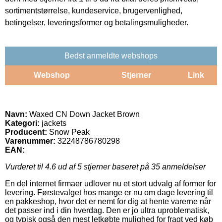
sortimentstørrelse, kundeservice, brugervenlighed,
betingelser, leveringsformer og betalingsmuligheder.
Bedst anmeldte webshops
Webshop
Stjerner
Link
Navn:
Waxed CN Down Jacket Brown
Kategori:
jackets
Producent:
Snow Peak
Varenummer:
32248786780298
EAN:
Vurderet til
4.6
ud af 5 stjerner baseret på
35
anmeldelser
En del internet firmaer udlover nu et stort udvalg af former for
levering. Førstevalget hos mange er nu om dage levering til
en pakkeshop, hvor det er nemt for dig at hente varerne når
det passer ind i din hverdag. Den er jo ultra uproblematisk,
og typisk også den mest letkøbte mulighed for fragt ved køb