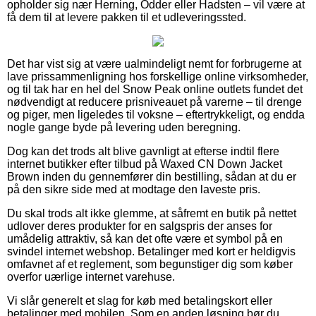
opholder sig nær Herning, Odder eller Hadsten – vil være at
få dem til at levere pakken til et udleveringssted.
Det har vist sig at være ualmindeligt nemt for forbrugerne at
lave prissammenligning hos forskellige online virksomheder,
og til tak har en hel del Snow Peak online outlets fundet det
nødvendigt at reducere prisniveauet på varerne – til drenge
og piger, men ligeledes til voksne – eftertrykkeligt, og endda
nogle gange byde på levering uden beregning.
Dog kan det trods alt blive gavnligt at efterse indtil flere
internet butikker efter tilbud på Waxed CN Down Jacket
Brown inden du gennemfører din bestilling, sådan at du er
på den sikre side med at modtage den laveste pris.
Du skal trods alt ikke glemme, at såfremt en butik på nettet
udlover deres produkter for en salgspris der anses for
umådelig attraktiv, så kan det ofte være et symbol på en
svindel internet webshop. Betalinger med kort er heldigvis
omfavnet af et reglement, som begunstiger dig som køber
overfor uærlige internet varehuse.
Vi slår generelt et slag for køb med betalingskort eller
betalinger med mobilen. Som en anden løsning bør du