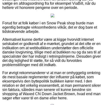
vælge en afdragsordning fra for eksempel ViaBill, når du
hellere vil honorere pengene over en periode.
Forud for at folk køber i en Snow Peak shop burde man
egentlig betragte virksomhedens vilkår, det er dog bare et
tidskrævende arbejde.
Alternativet kunne derfor være at kigge hvorvidt internet
selskabet er godkendt af e-mærket, grundet at det ofte er en
indikation om at webbutikken understøtter den officielle
danske lovgivning, tillige med at butikken nu og da ses til af
specialister der har indsigt i retningslinjerne. Desuden giver
det dig lejlighed til støtte, for så vidt du forvoldes
problemstillinger med dit indkøb.
For øvrigt rekommanderer vi at man er omhyggelig omkring
de mest basale reglementer der influerer på købet, som
eksempelvis den byttepolitik butikken kører med. I den
relation er det virkelig essesentielt, at man permanent sikrer
sin faktura, således man senere vil kunne bevidne sin
shopping af Waxed CN Down Jacket Brown, hvad end man
søger efter varer til en dame eller herre.