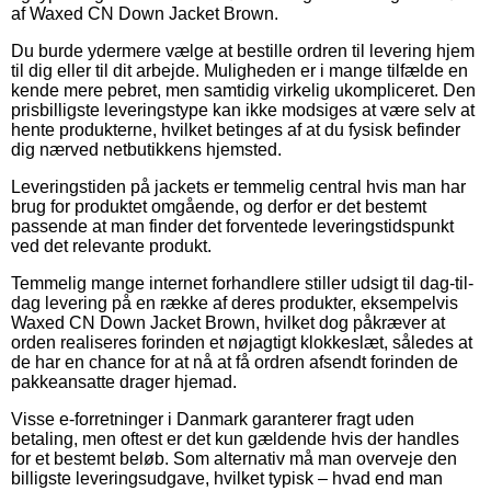
af Waxed CN Down Jacket Brown.
Du burde ydermere vælge at bestille ordren til levering hjem
til dig eller til dit arbejde. Muligheden er i mange tilfælde en
kende mere pebret, men samtidig virkelig ukompliceret. Den
prisbilligste leveringstype kan ikke modsiges at være selv at
hente produkterne, hvilket betinges af at du fysisk befinder
dig nærved netbutikkens hjemsted.
Leveringstiden på jackets er temmelig central hvis man har
brug for produktet omgående, og derfor er det bestemt
passende at man finder det forventede leveringstidspunkt
ved det relevante produkt.
Temmelig mange internet forhandlere stiller udsigt til dag-til-
dag levering på en række af deres produkter, eksempelvis
Waxed CN Down Jacket Brown, hvilket dog påkræver at
orden realiseres forinden et nøjagtigt klokkeslæt, således at
de har en chance for at nå at få ordren afsendt forinden de
pakkeansatte drager hjemad.
Visse e-forretninger i Danmark garanterer fragt uden
betaling, men oftest er det kun gældende hvis der handles
for et bestemt beløb. Som alternativ må man overveje den
billigste leveringsudgave, hvilket typisk – hvad end man