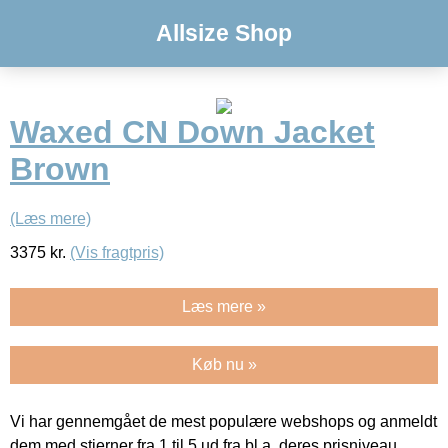
Allsize Shop
Waxed CN Down Jacket
Brown
(Læs mere)
3375
kr.
(Vis fragtpris)
Læs mere »
Køb nu »
Vi har gennemgået de mest populære webshops og anmeldt
dem med stjerner fra 1 til 5 ud fra bl.a. deres prisniveau,